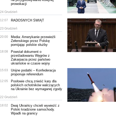
prowokacji
24 Grudzień
12:07
RADOSNYCH ŚWIĄT
23 Grudzień
20:00
Media: Amerykanie przewieźli
Zełenskiego przez Polskę
pomijając polskie służby
18:08
Powstał dokument o
prześladowaniu Węgrów z
Zakarpacia przez państwo
ukraińskie w czasie wojny
15:03
Unijne podatki – Konfederacja
proponuje referendum
12:05
Posłowie chcą znieść kary dla
polskich ochotników walczących
na Ukrainie bez wymaganej zgody
22 Grudzień
18:02
Dwaj Ukraińcy chcieli wywieźć z
Polski kradzione samochody.
Wpadli na granicy