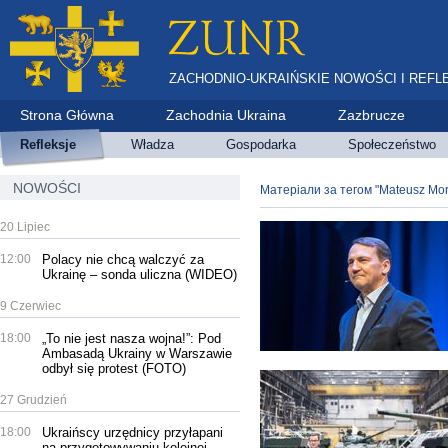
ZACHODNIO-UKRAIŃSKIE NOWOŚCI I REFL
Strona Główna
Zachodnia Ukraina
Zazbrucze
Refleksje
Władza
Gospodarka
Społeczeństwo
NOWOŚCI
Матеріали за тегом "Mateusz Mor
20 Lipiec
12:00
Polacy nie chcą walczyć za
Ukrainę – sonda uliczna (WIDEO)
9 Czerwiec
18:00
„To nie jest nasza wojna!”: Pod
Ambasadą Ukrainy w Warszawie
odbył się protest (FOTO)
27 Grudzień
18:00
Ukraińscy urzędnicy przyłapani
na przygotowywaniu kolejnej