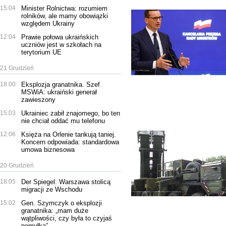
15:04
Minister Rolnictwa: rozumiem
rolników, ale mamy obowiązki
względem Ukrainy
12:04
Prawie połowa ukraińskich
uczniów jest w szkołach na
terytorium UE
21 Grudzień
18:00
Eksplozja granatnika. Szef
MSWiA: ukraiński generał
zawieszony
15:03
Ukrainiec zabił znajomego, bo ten
nie chciał oddać mu telefonu
12:06
Księża na Orlenie tankują taniej.
Koncern odpowiada: standardowa
umowa biznesowa
20 Grudzień
18:05
Der Spiegel: Warszawa stolicą
migracji ze Wschodu
15:02
Gen. Szymczyk o eksplozji
granatnika: „mam duże
wątpliwości, czy była to czyjaś
pomyłka”