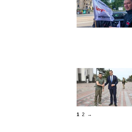
1
2
→