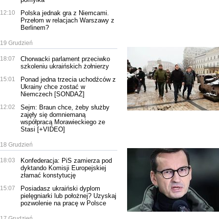
12:10
Polska jednak gra z Niemcami.
Przełom w relacjach Warszawy z
Berlinem?
19 Grudzień
18:07
Chorwacki parlament przeciwko
szkoleniu ukraińskich żołnierzy
15:01
Ponad jedna trzecia uchodźców z
Ukrainy chce zostać w
Niemczech [SONDAŻ]
12:02
Sejm: Braun chce, żeby służby
zajęły się domniemaną
współpracą Morawieckiego ze
Stasi [+VIDEO]
18 Grudzień
18:03
Konfederacja: PiS zamierza pod
dyktando Komisji Europejskiej
złamać konstytucję
15:07
Posiadasz ukraiński dyplom
pielęgniarki lub położnej? Uzyskaj
pozwolenie na pracę w Polsce
17 Grudzień