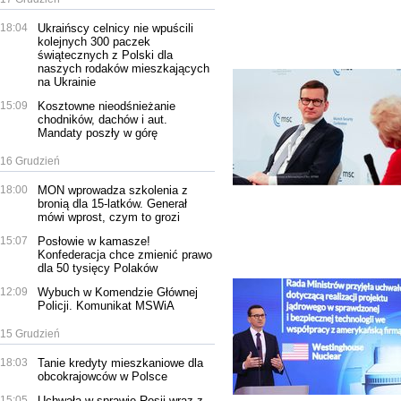
18:04
Ukraińscy celnicy nie wpuścili
kolejnych 300 paczek
świątecznych z Polski dla
naszych rodaków mieszkających
na Ukrainie
15:09
Kosztowne nieodśnieżanie
chodników, dachów i aut.
Mandaty poszły w górę
16 Grudzień
18:00
MON wprowadza szkolenia z
bronią dla 15-latków. Generał
mówi wprost, czym to grozi
15:07
Posłowie w kamasze!
Konfederacja chce zmienić prawo
dla 50 tysięcy Polaków
12:09
Wybuch w Komendzie Głównej
Policji. Komunikat MSWiA
15 Grudzień
18:03
Tanie kredyty mieszkaniowe dla
obcokrajowców w Polsce
15:05
Uchwała w sprawie Rosji wraz z