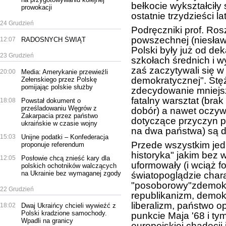
bełkocie wykształciły 
prowokacji
ostatnie trzydzieści lat
24 Grudzień
Podręczniki prof. Ros
powszechnej (niesławn
12:07
RADOSNYCH ŚWIĄT
Polski były już od d
23 Grudzień
szkołach średnich i w
zaś zaczytywali się w
20:00
Media: Amerykanie przewieźli
demokratycznej". Stęż
Zełenskiego przez Polskę
pomijając polskie służby
zdecydowanie mniejsz
fatalny warsztat (brak 
18:08
Powstał dokument o
prześladowaniu Węgrów z
dobór) a nawet oczyw
Zakarpacia przez państwo
dotyczące przyczyn 
ukraińskie w czasie wojny
na dwa państwa) są d
15:03
Unijne podatki – Konfederacja
Przede wszystkim jed
proponuje referendum
historyka" jakim bez w
12:05
Posłowie chcą znieść kary dla
uformowały (i wciąż f
polskich ochotników walczących
na Ukrainie bez wymaganej zgody
światopoglądzie chara
"posoborowy"zdemokr
22 Grudzień
republikanizm, demokr
liberalizm, państwo o
18:02
Dwaj Ukraińcy chcieli wywieźć z
Polski kradzione samochody.
punkcie Maja '68 i ty
Wpadli na granicy
europejskiej chadecj