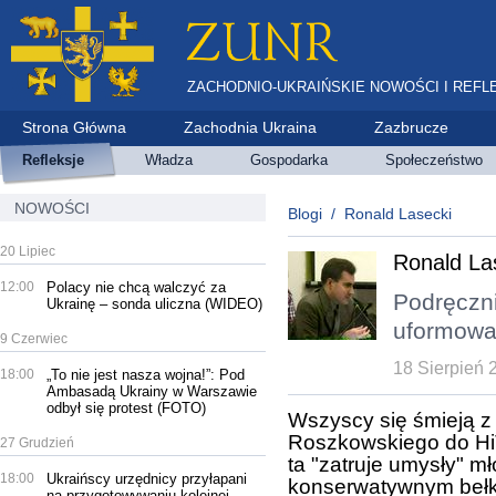
ZACHODNIO-UKRAIŃSKIE NOWOŚCI I REFL
Strona Główna
Zachodnia Ukraina
Zazbrucze
Refleksje
Władza
Gospodarka
Społeczeństwo
NOWOŚCI
Blogi
/
Ronald Lasecki
20 Lipiec
Ronald La
12:00
Polacy nie chcą walczyć za
Podręczni
Ukrainę – sonda uliczna (WIDEO)
uformował
9 Czerwiec
18 Sierpień 
18:00
„To nie jest nasza wojna!”: Pod
Ambasadą Ukrainy w Warszawie
odbył się protest (FOTO)
Wszyscy się śmieją z 
Roszkowskiego do HiT
27 Grudzień
ta "zatruje umysły" m
18:00
Ukraińscy urzędnicy przyłapani
konserwatywnym bełko
na przygotowywaniu kolejnej