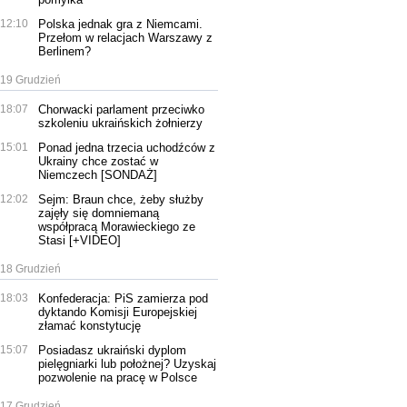
12:10
Polska jednak gra z Niemcami.
Przełom w relacjach Warszawy z
Berlinem?
19 Grudzień
18:07
Chorwacki parlament przeciwko
szkoleniu ukraińskich żołnierzy
15:01
Ponad jedna trzecia uchodźców z
Ukrainy chce zostać w
Niemczech [SONDAŻ]
12:02
Sejm: Braun chce, żeby służby
zajęły się domniemaną
współpracą Morawieckiego ze
Stasi [+VIDEO]
18 Grudzień
18:03
Konfederacja: PiS zamierza pod
dyktando Komisji Europejskiej
złamać konstytucję
15:07
Posiadasz ukraiński dyplom
pielęgniarki lub położnej? Uzyskaj
pozwolenie na pracę w Polsce
17 Grudzień