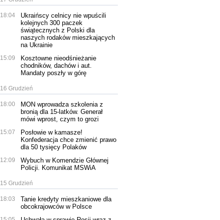
18:04
Ukraińscy celnicy nie wpuścili
kolejnych 300 paczek
świątecznych z Polski dla
naszych rodaków mieszkających
na Ukrainie
15:09
Kosztowne nieodśnieżanie
chodników, dachów i aut.
Mandaty poszły w górę
16 Grudzień
18:00
MON wprowadza szkolenia z
bronią dla 15-latków. Generał
mówi wprost, czym to grozi
15:07
Posłowie w kamasze!
Konfederacja chce zmienić prawo
dla 50 tysięcy Polaków
12:09
Wybuch w Komendzie Głównej
Policji. Komunikat MSWiA
15 Grudzień
18:03
Tanie kredyty mieszkaniowe dla
obcokrajowców w Polsce
15:05
Uchwała w sprawie Rosji wraz z