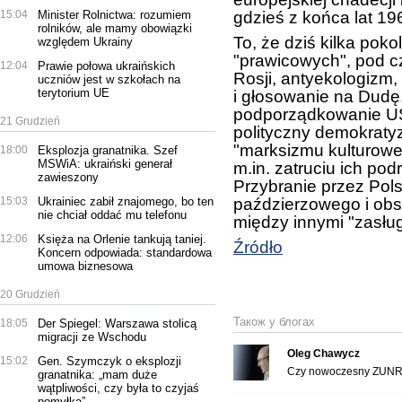
15:04
Minister Rolnictwa: rozumiem
gdzieś z końca lat 19
rolników, ale mamy obowiązki
To, że dziś kilka poko
względem Ukrainy
"prawicowych", pod c
12:04
Prawie połowa ukraińskich
Rosji, antyekologizm,
uczniów jest w szkołach na
terytorium UE
i głosowanie na Dudę
podporządkowanie US
21 Grudzień
polityczny demokratyz
"marksizmu kulturow
18:00
Eksplozja granatnika. Szef
MSWiA: ukraiński generał
m.in. zatruciu ich po
zawieszony
Przybranie przez Pol
15:03
Ukrainiec zabił znajomego, bo ten
paździerzowego i obs
nie chciał oddać mu telefonu
między innymi "zasług
12:06
Księża na Orlenie tankują taniej.
Źródło
Koncern odpowiada: standardowa
umowa biznesowa
20 Grudzień
Також у блогах
18:05
Der Spiegel: Warszawa stolicą
migracji ze Wschodu
Oleg Chawycz
15:02
Gen. Szymczyk o eksplozji
Czy nowoczesny ZUNR b
granatnika: „mam duże
wątpliwości, czy była to czyjaś
pomyłka”