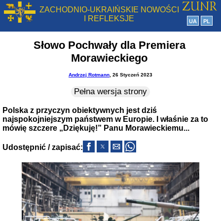
ZACHODNIO-UKRAIŃSKIE NOWOŚCI
I REFLEKSJE
UA
PL
Słowo Pochwały dla Premiera
Morawieckiego
Andrzej Rotmann
, 26 Styczeń 2023
Pełna wersja strony
Polska z przyczyn obiektywnych jest dziś
najspokojniejszym państwem w Europie. I właśnie za to
mówię szczere „Dziękuję!” Panu Morawieckiemu...
Udostępnić / zapisać: