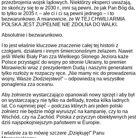
przezbrojenia wojsk lądowych. Niektórzy eksperci uważają,
że skończy się to w 2030 r., inni są pewni, że jak Pan Bóg da,
to tylko w 2035 r. – ale ci i ci są pewni jednego – i to
bezwarunkowo. A mianowicie, że W TEJ CHWILI ARMIA
POLSKA JEST ZUPEŁNIE NIE ZDOLNA DO WALKI.
Absolutnie i bezwarunkowo.
I to jest właśnie kluczowe znaczenie całej tej historii z
czołgami, działami i innym śmiercionośnym żelazem. Nawet
jeśli Wielki Biały Pan zza Wielkiego Słonego Jeziora każe
Polsce przystąpić do wojny po stronie Ukrainy, to premier
Morawiecki wraz z prezydentem Dudą i naszymi generałami
tylko rozłoży w rozpaczy ręce. „Nie mamy nic do prowadzenia
wojny, Wasze Złodziejstwo!” – odpowiedzą na wszystkie
ponaglenia zza oceanu.
Aby żołnierze wystarczająco opanowali nowy sprzęt i aby był
on wystarczający nie tylko na defilady, trzeba kilka ładnych
lat. Co najmniej pięć – podczas których ani jeden polski
żołnierz nie będzie mógł wyruszyć na kampanię, czy to na
Wschód, czy na Zachód. Polska z przyczyn obiektywnych jest
dziś najspokojniejszym państwem w Europie.
I właśnie za to mówię szczere „Dziękuję!” Panu