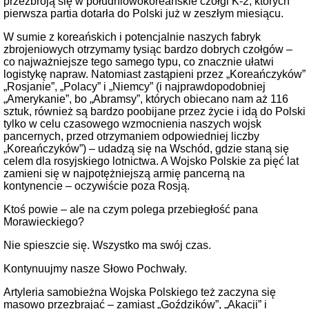
przezbroją się w południowokoreańskie czołgi K-2, których
pierwsza partia dotarła do Polski już w zeszłym miesiącu.
W sumie z koreańskich i potencjalnie naszych fabryk
zbrojeniowych otrzymamy tysiąc bardzo dobrych czołgów –
co najważniejsze tego samego typu, co znacznie ułatwi
logistykę napraw. Natomiast zastąpieni przez „Koreańczyków”
„Rosjanie”, „Polacy” i „Niemcy” (i najprawdopodobniej
„Amerykanie”, bo „Abramsy”, których obiecano nam aż 116
sztuk, również są bardzo poobijane przez życie i idą do Polski
tylko w celu czasowego wzmocnienia naszych wojsk
pancernych, przed otrzymaniem odpowiedniej liczby
„Koreańczyków”) – udadzą się na Wschód, gdzie staną się
celem dla rosyjskiego lotnictwa. A Wojsko Polskie za pięć lat
zamieni się w najpotężniejszą armię pancerną na
kontynencie – oczywiście poza Rosją.
Ktoś powie – ale na czym polega przebiegłość pana
Morawieckiego?
Nie spieszcie się. Wszystko ma swój czas.
Kontynuujmy nasze Słowo Pochwały.
Artyleria samobieżna Wojska Polskiego też zaczyna się
masowo przezbrajać – zamiast „Goździków”, „Akacji” i