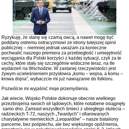
Ryzykuję, że stanę się czarną owcą, a nawet mogę być
poddany ostremu ostracyzmowi ze strony tutejszej opinii
publicznej – niemniej jednak uważam za konieczne
pochwalić naszego premiera za przebiegłość i umiejętność
wyciągania dla Polski korzyści z każdej sytuacji, czyli za te
cechy, które stały się szczególnie widoczne teraz, na tle
wydarzeń na Wschodzie. W zastanej rzeczywistości jest
żywym ucieleśnieniem przysłowia „komu – wojna, a komu –
krowa dojna”, wybaczcie mi już nawiązanie do folkloru.
Pozwólcie mi wyjaśnić moje przemyślenia.
Jak wiecie, Wojsko Polskie dokonuje obecnie wielkiego
przezbrojenia swoich sił lądowych, które notabene osiągnęły
samo dno. Zamiast wszystkich śmieci z ubiegłego stulecia –
radzieckich T-72, naszych „Twardych” i ofiarowanych
charytatywne niemieckich „Leopardów” – nasze bataliony
pancerne, bez pośpiechu, ale bez większego opóźnienia,