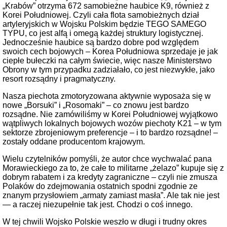
„Krabów” otrzyma 672 samobieżne haubice K9, również z
Korei Południowej. Czyli cała flota samobieżnych dział
artyleryjskich w Wojsku Polskim będzie TEGO SAMEGO
TYPU, co jest alfą i omegą każdej struktury logistycznej.
Jednocześnie haubice są bardzo dobre pod względem
swoich cech bojowych – Korea Południowa sprzedaje je jak
ciepłe bułeczki na całym świecie, więc nasze Ministerstwo
Obrony w tym przypadku zadziałało, co jest niezwykłe, jako
resort rozsądny i pragmatyczny.
Nasza piechota zmotoryzowana aktywnie wyposaża się w
nowe „Borsuki” i „Rosomaki” – co znowu jest bardzo
rozsądne. Nie zamówiliśmy w Korei Południowej wyjątkowo
wątpliwych lokalnych bojowych wozów piechoty K21 – w tym
sektorze zbrojeniowym preferencje – i to bardzo rozsądne! –
zostały oddane producentom krajowym.
Wielu czytelników pomyśli, że autor chce wychwalać pana
Morawieckiego za to, że całe to militarne „żelazo” kupuje się z
dobrym rabatem i za kredyty zagraniczne – czyli nie zmusza
Polaków do zdejmowania ostatnich spodni zgodnie ze
znanym przysłowiem „armaty zamiast masła”. Ale tak nie jest
— a raczej niezupełnie tak jest. Chodzi o coś innego.
W tej chwili Wojsko Polskie weszło w długi i trudny okres