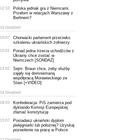
12:10
Polska jednak gra z Niemcami.
Przełom w relacjach Warszawy z
Berlinem?
19 Grudzień
18:07
Chorwacki parlament przeciwko
szkoleniu ukraińskich żołnierzy
15:01
Ponad jedna trzecia uchodźców z
Ukrainy chce zostać w
Niemczech [SONDAŻ]
12:02
Sejm: Braun chce, żeby służby
zajęły się domniemaną
współpracą Morawieckiego ze
Stasi [+VIDEO]
18 Grudzień
18:03
Konfederacja: PiS zamierza pod
dyktando Komisji Europejskiej
złamać konstytucję
15:07
Posiadasz ukraiński dyplom
pielęgniarki lub położnej? Uzyskaj
pozwolenie na pracę w Polsce
17 Grudzień