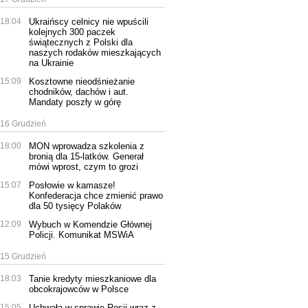
18:04
Ukraińscy celnicy nie wpuścili
kolejnych 300 paczek
świątecznych z Polski dla
naszych rodaków mieszkających
na Ukrainie
15:09
Kosztowne nieodśnieżanie
chodników, dachów i aut.
Mandaty poszły w górę
16 Grudzień
18:00
MON wprowadza szkolenia z
bronią dla 15-latków. Generał
mówi wprost, czym to grozi
15:07
Posłowie w kamasze!
Konfederacja chce zmienić prawo
dla 50 tysięcy Polaków
12:09
Wybuch w Komendzie Głównej
Policji. Komunikat MSWiA
15 Grudzień
18:03
Tanie kredyty mieszkaniowe dla
obcokrajowców w Polsce
15:05
Uchwała w sprawie Rosji wraz z