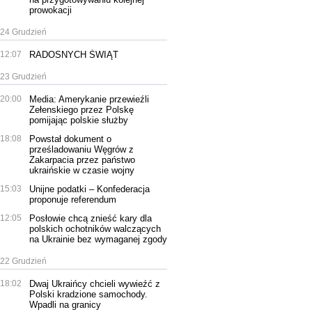
prowokacji
24 Grudzień
12:07
RADOSNYCH ŚWIĄT
23 Grudzień
20:00
Media: Amerykanie przewieźli
Zełenskiego przez Polskę
pomijając polskie służby
18:08
Powstał dokument o
prześladowaniu Węgrów z
Zakarpacia przez państwo
ukraińskie w czasie wojny
15:03
Unijne podatki – Konfederacja
proponuje referendum
12:05
Posłowie chcą znieść kary dla
polskich ochotników walczących
na Ukrainie bez wymaganej zgody
22 Grudzień
18:02
Dwaj Ukraińcy chcieli wywieźć z
Polski kradzione samochody.
Wpadli na granicy