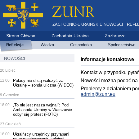
ZACHODNIO-UKRAIŃSKIE NOWOŚCI I REFL
Strona Główna
Zachodnia Ukraina
Zazbrucze
Refleksje
Władza
Gospodarka
Społeczeństwo
NOWOŚCI
Informacje kontaktowe
20 Lipiec
Kontakt w przypadku pyta
Nowości można podać na 
12:00
Polacy nie chcą walczyć za
Ukrainę – sonda uliczna (WIDEO)
Problemy z działaniem por
admin@zunr.eu
9 Czerwiec
18:00
„To nie jest nasza wojna!”: Pod
Ambasadą Ukrainy w Warszawie
odbył się protest (FOTO)
27 Grudzień
18:00
Ukraińscy urzędnicy przyłapani
na przygotowywaniu kolejnej