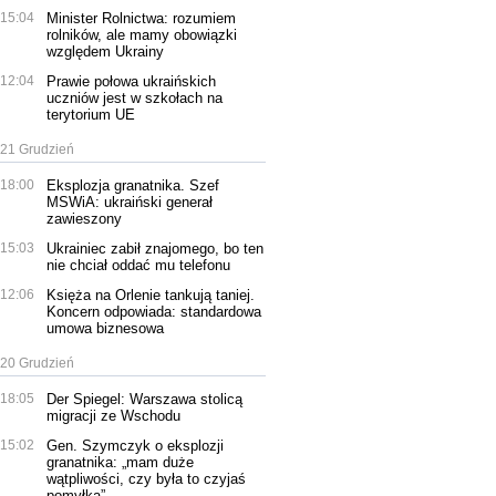
15:04
Minister Rolnictwa: rozumiem
rolników, ale mamy obowiązki
względem Ukrainy
12:04
Prawie połowa ukraińskich
uczniów jest w szkołach na
terytorium UE
21 Grudzień
18:00
Eksplozja granatnika. Szef
MSWiA: ukraiński generał
zawieszony
15:03
Ukrainiec zabił znajomego, bo ten
nie chciał oddać mu telefonu
12:06
Księża na Orlenie tankują taniej.
Koncern odpowiada: standardowa
umowa biznesowa
20 Grudzień
18:05
Der Spiegel: Warszawa stolicą
migracji ze Wschodu
15:02
Gen. Szymczyk o eksplozji
granatnika: „mam duże
wątpliwości, czy była to czyjaś
pomyłka”