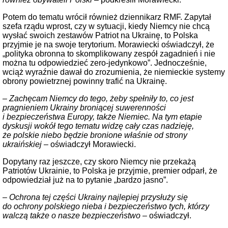
Potem do tematu wrócił również dziennikarz RMF. Zapytał
szefa rządu wprost, czy w sytuacji, kiedy Niemcy nie chcą
wysłać swoich zestawów Patriot na Ukrainę, to Polska
przyjmie je na swoje terytorium. Morawiecki oświadczył, że
„polityka obronna to skomplikowany zespół zagadnień i nie
można tu odpowiedzieć zero-jedynkowo”. Jednocześnie,
wciąż wyraźnie dawał do zrozumienia, że niemieckie systemy
obrony powietrznej powinny trafić na Ukrainę.
– Zachęcam Niemcy do tego, żeby spełniły to, co jest
pragnieniem Ukrainy broniącej suwerenności
i bezpieczeństwa Europy, także Niemiec. Na tym etapie
dyskusji wokół tego tematu widzę cały czas nadzieję,
że polskie niebo będzie bronione właśnie od strony
ukraińskiej –
oświadczył Morawiecki.
Dopytany raz jeszcze, czy skoro Niemcy nie przekażą
Patriotów Ukrainie, to Polska je przyjmie, premier odparł, że
odpowiedział już na to pytanie „bardzo jasno”.
– Ochrona tej części Ukrainy najlepiej przysłuży się
do ochrony polskiego nieba i bezpieczeństwo tych, którzy
walczą także o nasze bezpieczeństwo –
oświadczył.