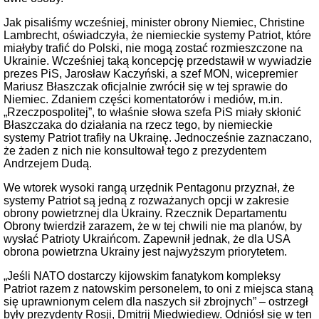
Jak pisaliśmy wcześniej, minister obrony Niemiec, Christine
Lambrecht, oświadczyła, że niemieckie systemy Patriot, które
miałyby trafić do Polski, nie mogą zostać rozmieszczone na
Ukrainie. Wcześniej taką koncepcję przedstawił w wywiadzie
prezes PiS, Jarosław Kaczyński, a szef MON, wicepremier
Mariusz Błaszczak oficjalnie zwrócił się w tej sprawie do
Niemiec. Zdaniem części komentatorów i mediów, m.in.
„Rzeczpospolitej”, to właśnie słowa szefa PiS miały skłonić
Błaszczaka do działania na rzecz tego, by niemieckie
systemy Patriot trafiły na Ukrainę. Jednocześnie zaznaczano,
że żaden z nich nie konsultował tego z prezydentem
Andrzejem Dudą.
We wtorek wysoki rangą urzędnik Pentagonu przyznał, że
systemy Patriot są jedną z rozważanych opcji w zakresie
obrony powietrznej dla Ukrainy. Rzecznik Departamentu
Obrony twierdził zarazem, że w tej chwili nie ma planów, by
wysłać Patrioty Ukraińcom. Zapewnił jednak, że dla USA
obrona powietrzna Ukrainy jest najwyższym priorytetem.
„Jeśli NATO dostarczy kijowskim fanatykom kompleksy
Patriot razem z natowskim personelem, to oni z miejsca staną
się uprawnionym celem dla naszych sił zbrojnych” – ostrzegł
były prezydenty Rosji, Dmitrij Miedwiediew. Odniósł się w ten