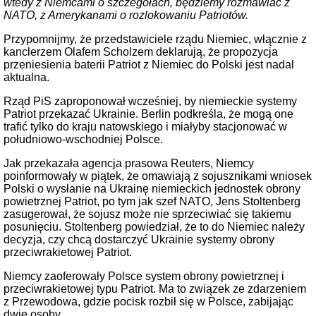
wtedy z Niemcami o szczegółach, będziemy rozmawiać z
NATO, z Amerykanami o rozlokowaniu Patriotów.
Przypomnijmy, że przedstawiciele rządu Niemiec, włącznie z
kanclerzem Olafem Scholzem deklarują, że propozycja
przeniesienia baterii Patriot z Niemiec do Polski jest nadal
aktualna.
Rząd PiS zaproponował wcześniej, by niemieckie systemy
Patriot przekazać Ukrainie. Berlin podkreśla, że mogą one
trafić tylko do kraju natowskiego i miałyby stacjonować w
południowo-wschodniej Polsce.
Jak przekazała agencja prasowa Reuters, Niemcy
poinformowały w piątek, że omawiają z sojusznikami wniosek
Polski o wysłanie na Ukrainę niemieckich jednostek obrony
powietrznej Patriot, po tym jak szef NATO, Jens Stoltenberg
zasugerował, że sojusz może nie sprzeciwiać się takiemu
posunięciu. Stoltenberg powiedział, że to do Niemiec należy
decyzja, czy chcą dostarczyć Ukrainie systemy obrony
przeciwrakietowej Patriot.
Niemcy zaoferowały Polsce system obrony powietrznej i
przeciwrakietowej typu Patriot. Ma to związek ze zdarzeniem
z Przewodowa, gdzie pocisk rozbił się w Polsce, zabijając
dwie osoby.