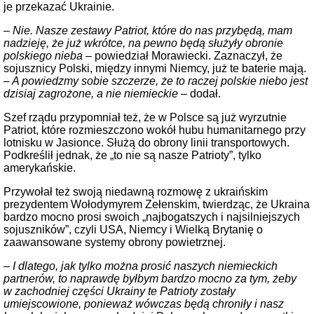
je przekazać Ukrainie.
– Nie. Nasze zestawy Patriot, które do nas przybędą, mam
nadzieję, że już wkrótce, na pewno będą służyły obronie
polskiego nieba
– powiedział Morawiecki. Zaznaczył, że
sojusznicy Polski, między innymi Niemcy, już te baterie mają.
– A powiedzmy sobie szczerze, że to raczej polskie niebo jest
dzisiaj zagrożone, a nie niemieckie
– dodał.
Szef rządu przypomniał też, że w Polsce są już wyrzutnie
Patriot, które rozmieszczono wokół hubu humanitarnego przy
lotnisku w Jasionce. Służą do obrony linii transportowych.
Podkreślił jednak, że „to nie są nasze Patrioty”, tylko
amerykańskie.
Przywołał też swoją niedawną rozmowę z ukraińskim
prezydentem Wołodymyrem Zełenskim, twierdząc, że Ukraina
bardzo mocno prosi swoich „najbogatszych i najsilniejszych
sojuszników”, czyli USA, Niemcy i Wielką Brytanię o
zaawansowane systemy obrony powietrznej.
– I dlatego, jak tylko można prosić naszych niemieckich
partnerów, to naprawdę byłbym bardzo mocno za tym, żeby
w zachodniej części Ukrainy te Patrioty zostały
umiejscowione, ponieważ wówczas będą chroniły i nasz