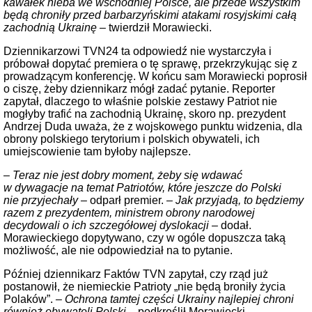
kawałek nieba we wschodniej Polsce, ale przede wszystkim
będą chroniły przed barbarzyńskimi atakami rosyjskimi całą
zachodnią Ukrainę –
twierdził Morawiecki.
Dziennikarzowi TVN24 ta odpowiedź nie wystarczyła i
próbował dopytać premiera o tę sprawę, przekrzykując się z
prowadzącym konferencję. W końcu sam Morawiecki poprosił
o ciszę, żeby dziennikarz mógł zadać pytanie. Reporter
zapytał, dlaczego to właśnie polskie zestawy Patriot nie
mogłyby trafić na zachodnią Ukrainę, skoro np. prezydent
Andrzej Duda uważa, że z wojskowego punktu widzenia, dla
obrony polskiego terytorium i polskich obywateli, ich
umiejscowienie tam byłoby najlepsze.
–
Teraz nie jest dobry moment, żeby się wdawać
w dywagacje na temat Patriotów, które jeszcze do Polski
nie przyjechały –
odparł premier.
– Jak przyjadą, to będziemy
razem z prezydentem, ministrem obrony narodowej
decydowali o ich szczegółowej dyslokacji
– dodał.
Morawieckiego dopytywano, czy w ogóle dopuszcza taką
możliwość, ale nie odpowiedział na to pytanie.
Później dziennikarz Faktów TVN zapytał, czy rząd już
postanowił, że niemieckie Patrioty „nie będą broniły życia
Polaków”.
– Ochrona tamtej części Ukrainy najlepiej chroni
również obywateli Polski –
podkreślił Morawiecki.