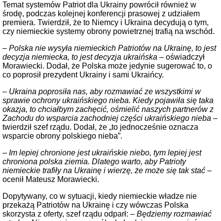
Temat systemów Patriot dla Ukrainy powrócił również w
środę, podczas kolejnej konferencji prasowej z udziałem
premiera. Twierdził, że to Niemcy i Ukraina decydują o tym,
czy niemieckie systemy obrony powietrznej trafią na wschód.
– Polska nie wysyła niemieckich Patriotów na Ukrainę, to jest
decyzja niemiecka, to jest decyzja ukraińska –
oświadczył
Morawiecki. Dodał, że Polska może jedynie sugerować to, o
co poprosił prezydent Ukrainy i sami Ukraińcy.
– Ukraina poprosiła nas, aby rozmawiać ze wszystkimi w
sprawie ochrony ukraińskiego nieba. Kiedy pojawiła się taka
okazja, to chciałbym zachęcić, ośmielić naszych partnerów z
Zachodu do wsparcia zachodniej części ukraińskiego nieba
–
twierdził szef rządu. Dodał, że „to jednocześnie oznacza
wsparcie obrony polskiego nieba”.
–
Im lepiej chronione jest ukraińskie niebo, tym lepiej jest
chroniona polska ziemia. Dlatego warto, aby Patrioty
niemieckie trafiły na Ukrainę i wierzę, że może się tak stać –
ocenił Mateusz Morawiecki.
Dopytywany, co w sytuacji, kiedy niemieckie władze nie
przekażą Patriotów na Ukrainę i czy wówczas Polska
skorzysta z oferty, szef rządu odparł:
– Będziemy rozmawiać