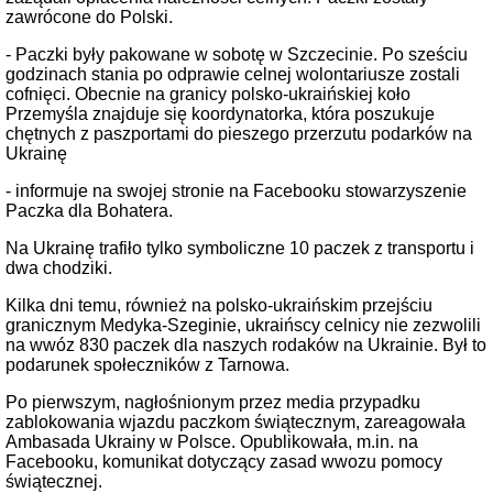
zawrócone do Polski.
- Paczki były pakowane w sobotę w Szczecinie. Po sześciu
godzinach stania po odprawie celnej wolontariusze zostali
cofnięci. Obecnie na granicy polsko-ukraińskiej koło
Przemyśla znajduje się koordynatorka, która poszukuje
chętnych z paszportami do pieszego przerzutu podarków na
Ukrainę
- informuje na swojej stronie na Facebooku stowarzyszenie
Paczka dla Bohatera.
Na Ukrainę trafiło tylko symboliczne 10 paczek z transportu i
dwa chodziki.
Kilka dni temu, również na polsko-ukraińskim przejściu
granicznym Medyka-Szeginie, ukraińscy celnicy nie zezwolili
na wwóz 830 paczek dla naszych rodaków na Ukrainie. Był to
podarunek społeczników z Tarnowa.
Po pierwszym, nagłośnionym przez media przypadku
zablokowania wjazdu paczkom świątecznym, zareagowała
Ambasada Ukrainy w Polsce. Opublikowała, m.in. na
Facebooku, komunikat dotyczący zasad wwozu pomocy
świątecznej.