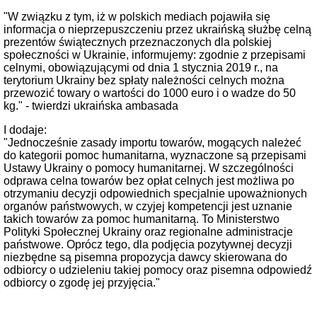
"W związku z tym, iż w polskich mediach pojawiła się
informacja o nieprzepuszczeniu przez ukraińską służbę celną
prezentów świątecznych przeznaczonych dla polskiej
społeczności w Ukrainie, informujemy: zgodnie z przepisami
celnymi, obowiązującymi od dnia 1 stycznia 2019 r., na
terytorium Ukrainy bez spłaty należności celnych można
przewozić towary o wartości do 1000 euro i o wadze do 50
kg." - twierdzi ukraińska ambasada
I dodaje:
"Jednocześnie zasady importu towarów, mogących należeć
do kategorii pomoc humanitarna, wyznaczone są przepisami
Ustawy Ukrainy o pomocy humanitarnej. W szczególności
odprawa celna towarów bez opłat celnych jest możliwa po
otrzymaniu decyzji odpowiednich specjalnie upoważnionych
organów państwowych, w czyjej kompetencji jest uznanie
takich towarów za pomoc humanitarną. To Ministerstwo
Polityki Społecznej Ukrainy oraz regionalne administracje
państwowe. Oprócz tego, dla podjęcia pozytywnej decyzji
niezbędne są pisemna propozycja dawcy skierowana do
odbiorcy o udzieleniu takiej pomocy oraz pisemna odpowiedź
odbiorcy o zgodę jej przyjęcia."