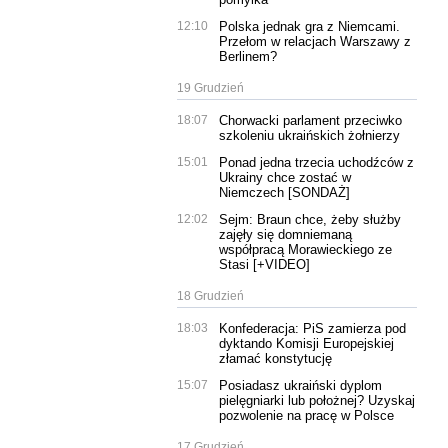
12:10
Polska jednak gra z Niemcami.
Przełom w relacjach Warszawy z
Berlinem?
19 Grudzień
18:07
Chorwacki parlament przeciwko
szkoleniu ukraińskich żołnierzy
15:01
Ponad jedna trzecia uchodźców z
Ukrainy chce zostać w
Niemczech [SONDAŻ]
12:02
Sejm: Braun chce, żeby służby
zajęły się domniemaną
współpracą Morawieckiego ze
Stasi [+VIDEO]
18 Grudzień
18:03
Konfederacja: PiS zamierza pod
dyktando Komisji Europejskiej
złamać konstytucję
15:07
Posiadasz ukraiński dyplom
pielęgniarki lub położnej? Uzyskaj
pozwolenie na pracę w Polsce
17 Grudzień