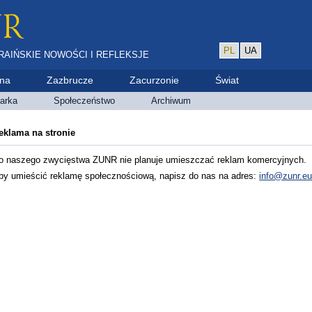
PL
UA
RAIŃSKIE NOWOŚCI I REFLEKSJE
ina
Zazbrucze
Zacurzonie
Świat
arka
Społeczeństwo
Archiwum
eklama na stronie
o naszego zwycięstwa ZUNR nie planuje umieszczać reklam komercyjnych.
by umieścić reklamę społecznościową, napisz do nas na adres:
info@zunr.eu