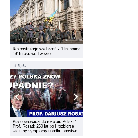
pada
Rekonstrukcja wydarzeń z 1 listopada
Rekonstrukcja wydarzeń z 1 
1918 roku we Lwowie
1918 roku we Lwowie
ВІДЕО
PiS doprowadzi do rozbioru Polski?
Dyskusja "Wspólna przestrz
Prof. Rosati: 250 lat po I rozbiorze
informacyjna Zachodniej Ukr
widzimy symptomy upadku państwa