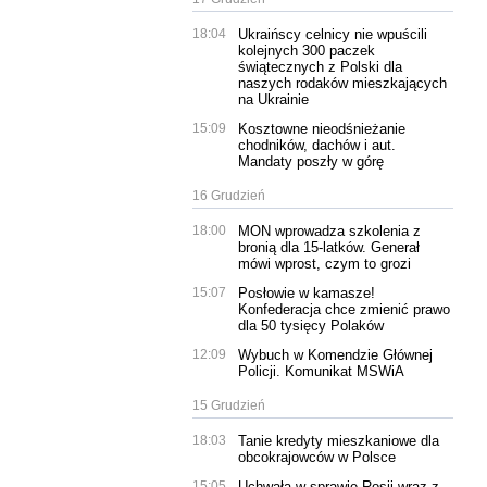
18:04
Ukraińscy celnicy nie wpuścili
kolejnych 300 paczek
świątecznych z Polski dla
naszych rodaków mieszkających
na Ukrainie
15:09
Kosztowne nieodśnieżanie
chodników, dachów i aut.
Mandaty poszły w górę
16 Grudzień
18:00
MON wprowadza szkolenia z
bronią dla 15-latków. Generał
mówi wprost, czym to grozi
15:07
Posłowie w kamasze!
Konfederacja chce zmienić prawo
dla 50 tysięcy Polaków
12:09
Wybuch w Komendzie Głównej
Policji. Komunikat MSWiA
15 Grudzień
18:03
Tanie kredyty mieszkaniowe dla
obcokrajowców w Polsce
15:05
Uchwała w sprawie Rosji wraz z