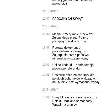
prowokacji
24 Grudzień
12:07
RADOSNYCH ŚWIĄT
23 Grudzień
20:00
Media: Amerykanie przewieźli
Zełenskiego przez Polskę
pomijając polskie służby
18:08
Powstał dokument o
prześladowaniu Węgrów z
Zakarpacia przez państwo
ukraińskie w czasie wojny
15:03
Unijne podatki – Konfederacja
proponuje referendum
12:05
Posłowie chcą znieść kary dla
polskich ochotników walczących
na Ukrainie bez wymaganej zgody
22 Grudzień
18:02
Dwaj Ukraińcy chcieli wywieźć z
Polski kradzione samochody.
Wpadli na granicy