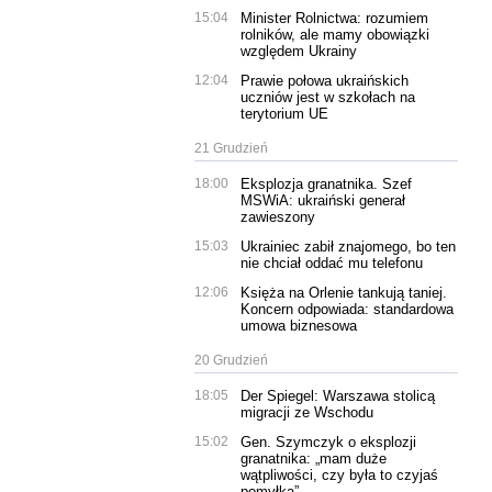
15:04
Minister Rolnictwa: rozumiem
rolników, ale mamy obowiązki
względem Ukrainy
12:04
Prawie połowa ukraińskich
uczniów jest w szkołach na
terytorium UE
21 Grudzień
18:00
Eksplozja granatnika. Szef
MSWiA: ukraiński generał
zawieszony
15:03
Ukrainiec zabił znajomego, bo ten
nie chciał oddać mu telefonu
12:06
Księża na Orlenie tankują taniej.
Koncern odpowiada: standardowa
umowa biznesowa
20 Grudzień
18:05
Der Spiegel: Warszawa stolicą
migracji ze Wschodu
15:02
Gen. Szymczyk o eksplozji
granatnika: „mam duże
wątpliwości, czy była to czyjaś
pomyłka”