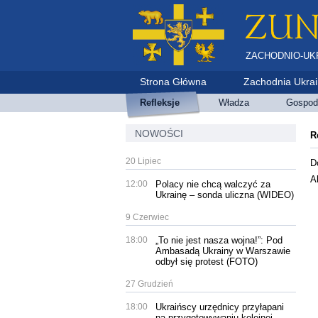
ZACHODNIO-UK
Strona Główna
Zachodnia Ukra
Refleksje
Władza
Gospod
NOWOŚCI
R
20 Lipiec
D
A
12:00
Polacy nie chcą walczyć za
Ukrainę – sonda uliczna (WIDEO)
9 Czerwiec
18:00
„To nie jest nasza wojna!”: Pod
Ambasadą Ukrainy w Warszawie
odbył się protest (FOTO)
27 Grudzień
18:00
Ukraińscy urzędnicy przyłapani
na przygotowywaniu kolejnej