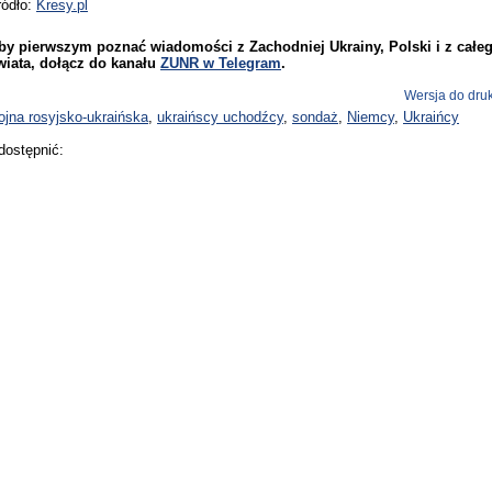
ródło:
Kresy.pl
by pierwszym poznać wiadomości z Zachodniej Ukrainy, Polski i z całe
wiata, dołącz do kanału
ZUNR w Telegram
.
Wersja do dru
ojna rosyjsko-ukraińska
,
ukraińscy uchodźcy
,
sondaż
,
Niemcy
,
Ukraińcy
dostępnić: