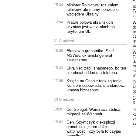
15:04
Minister Rolnictwa: rozumiem
6
rolników, ale mamy obowiązki
T
względem Ukrainy
z
12:04
Prawie połowa ukraińskich
W
uczniów jest w szkołach na
d
terytorium UE
p
c
g
21 Grudzień
t
18:00
Eksplozja granatnika. Szef
W
MSWiA: ukraiński generał
C
zawieszony
d
r
15:03
Ukrainiec zabił znajomego, bo ten
k
nie chciał oddać mu telefonu
w
12:06
Księża na Orlenie tankują taniej.
O
Koncern odpowiada: standardowa
U
umowa biznesowa
p
D
20 Grudzień
3
18:05
Der Spiegel: Warszawa stolicą
J
migracji ze Wschodu
k
z
15:02
Gen. Szymczyk o eksplozji
z
granatnika: „mam duże
wątpliwości, czy była to czyjaś
pomyłka”