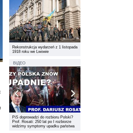
pada
Rekonstrukcja wydarzeń z 1 listopada
Rekonstrukcja wydarzeń z 1 
1918 roku we Lwowie
1918 roku we Lwowie
ВІДЕО
ć
t
PiS doprowadzi do rozbioru Polski?
Dyskusja "Wspólna przestrz
Prof. Rosati: 250 lat po I rozbiorze
informacyjna Zachodniej Ukr
widzimy symptomy upadku państwa