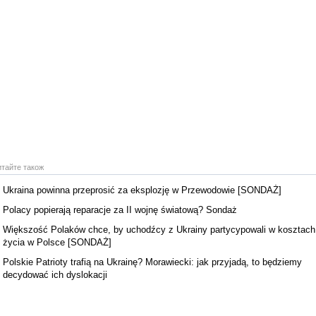
итайте також
Ukraina powinna przeprosić za eksplozję w Przewodowie [SONDAŻ]
Polacy popierają reparacje za II wojnę światową? Sondaż
Większość Polaków chce, by uchodźcy z Ukrainy partycypowali w kosztach
życia w Polsce [SONDAŻ]
Polskie Patrioty trafią na Ukrainę? Morawiecki: jak przyjadą, to będziemy
decydować ich dyslokacji