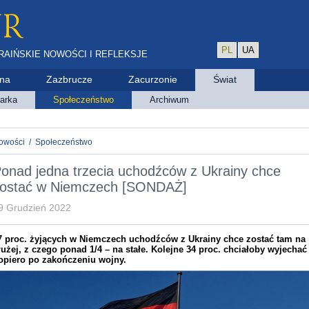
PL
UA
RAIŃSKIE NOWOŚCI I REFLEKSJE
ina
Zazbrucze
Zacurzonie
Świat
arka
Społeczeństwo
Archiwum
owości
/
Społeczeństwo
onad jedna trzecia uchodźców z Ukrainy chce
ostać w Niemczech [SONDAŻ]
9 Grudzień 2022
7 proc. żyjących w Niemczech uchodźców z Ukrainy chce zostać tam na
łużej, z czego ponad 1/4 – na stałe. Kolejne 34 proc. chciałoby wyjechać
opiero po zakończeniu wojny.