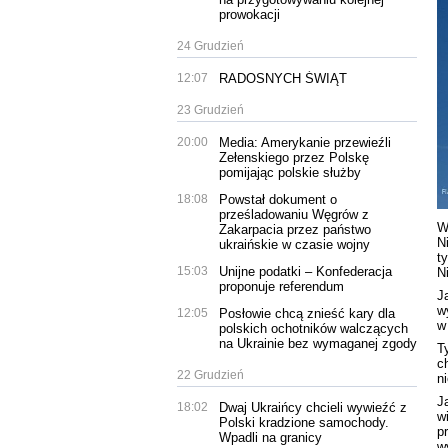
prowokacji
24 Grudzień
12:07
RADOSNYCH ŚWIĄT
23 Grudzień
20:00
Media: Amerykanie przewieźli
Zełenskiego przez Polskę
pomijając polskie służby
18:08
Powstał dokument o
prześladowaniu Węgrów z
W
Zakarpacia przez państwo
N
ukraińskie w czasie wojny
t
15:03
Unijne podatki – Konfederacja
N
proponuje referendum
J
w
12:05
Posłowie chcą znieść kary dla
w
polskich ochotników walczących
na Ukrainie bez wymaganej zgody
T
c
22 Grudzień
n
J
18:02
Dwaj Ukraińcy chcieli wywieźć z
w
Polski kradzione samochody.
p
Wpadli na granicy
w