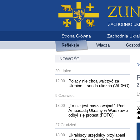
ZACHODNIO-UK
Strona Główna
Zachodnia Ukra
Refleksje
Władza
Gospod
NOWOŚCI
N
20 Lipiec
P
12:00
Polacy nie chcą walczyć za
z
Ukrainę – sonda uliczna (WIDEO)
1
9 Czerwiec
18:00
„To nie jest nasza wojna!”: Pod
3
Ambasadą Ukrainy w Warszawie
d
odbył się protest (FOTO)
d
27 Grudzień
18:00
Ukraińscy urzędnicy przyłapani
na przygotowywaniu kolejnej