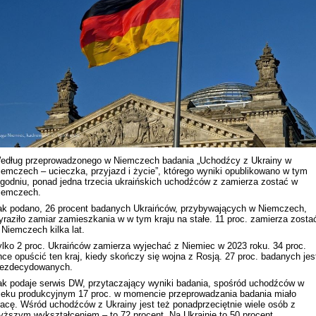
Rekonstrukcja wydarzeń z 1 listo
1918 roku we Lwowie
edług przeprowadzonego w Niemczech badania „Uchodźcy z Ukrainy w
iemczech – ucieczka, przyjazd i życie”, którego wyniki opublikowano w tym
ygodniu, ponad jedna trzecia ukraińskich uchodźców z zamierza zostać w
iemczech.
ak podano, 26 procent badanych Ukraińców, przybywających w Niemczech,
yraziło zamiar zamieszkania w w tym kraju na stałe. 11 proc. zamierza zosta
 Niemczech kilka lat.
ylko 2 proc. Ukraińców zamierza wyjechać z Niemiec w 2023 roku. 34 proc.
hce opuścić ten kraj, kiedy skończy się wojna z Rosją. 27 proc. badanych jes
iezdecydowanych.
Dyskusja "Wspólna przestrzeń
ak podaje serwis DW, przytaczający wyniki badania, spośród uchodźców w
informacyjna Zachodniej Ukrainy"
ieku produkcyjnym 17 proc. w momencie przeprowadzania badania miało
racę. Wśród uchodźców z Ukrainy jest też ponadprzeciętnie wiele osób z
yższym wykształceniem – to 72 procent. Na Ukrainie to 50 procent.