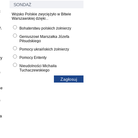
SONDAŻ
ć
Wojsko Polskie zwyciężyło w Bitwie
Warszawskiej dzięki...
,
Bohaterstwu polskich żołnierzy
Geniuszowi Marszałka Józefa
Piłsudskiego
Pomocy ukraińskich żołnierzy
Pomocy Ententy
ły
Nieudolności Michaiła
Tuchaczewskiego
a
ie
a
ja