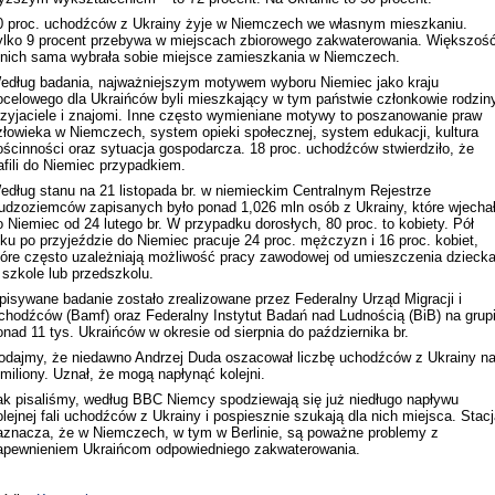
0 proc. uchodźców z Ukrainy żyje w Niemczech we własnym mieszkaniu.
ylko 9 procent przebywa w miejscach zbiorowego zakwaterowania. Większoś
 nich sama wybrała sobie miejsce zamieszkania w Niemczech.
edług badania, najważniejszym motywem wyboru Niemiec jako kraju
ocelowego dla Ukraińców byli mieszkający w tym państwie członkowie rodziny
rzyjaciele i znajomi. Inne często wymieniane motywy to poszanowanie praw
złowieka w Niemczech, system opieki społecznej, system edukacji, kultura
ościnności oraz sytuacja gospodarcza. 18 proc. uchodźców stwierdziło, że
rafili do Niemiec przypadkiem.
edług stanu na 21 listopada br. w niemieckim Centralnym Rejestrze
udzoziemców zapisanych było ponad 1,026 mln osób z Ukrainy, które wjecha
o Niemiec od 24 lutego br. W przypadku dorosłych, 80 proc. to kobiety. Pół
oku po przyjeździe do Niemiec pracuje 24 proc. mężczyzn i 16 proc. kobiet,
tóre często uzależniają możliwość pracy zawodowej od umieszczenia dzieck
 szkole lub przedszkolu.
pisywane badanie zostało zrealizowane przez Federalny Urząd Migracji i
chodźców (Bamf) oraz Federalny Instytut Badań nad Ludnością (BiB) na grup
onad 11 tys. Ukraińców w okresie od sierpnia do października br.
odajmy, że niedawno Andrzej Duda oszacował liczbę uchodźców z Ukrainy n
 miliony. Uznał, że mogą napłynąć kolejni.
ak pisaliśmy, według BBC Niemcy spodziewają się już niedługo napływu
olejnej fali uchodźców z Ukrainy i pospiesznie szukają dla nich miejsca. Stac
aznacza, że w Niemczech, w tym w Berlinie, są poważne problemy z
apewnieniem Ukraińcom odpowiedniego zakwaterowania.