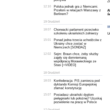
Ź
12:10
Polska jednak gra z Niemcami.
Przełom w relacjach Warszawy z
A
Berlinem?
ś
19 Grudzień
w
18:07
Chorwacki parlament przeciwko
szkoleniu ukraińskich żołnierzy
U
15:01
Ponad jedna trzecia uchodźców z
Ukrainy chce zostać w
Niemczech [SONDAŻ]
12:02
Sejm: Braun chce, żeby służby
zajęły się domniemaną
współpracą Morawieckiego ze
Stasi [+VIDEO]
18 Grudzień
18:03
Konfederacja: PiS zamierza pod
dyktando Komisji Europejskiej
złamać konstytucję
15:07
Posiadasz ukraiński dyplom
pielęgniarki lub położnej? Uzyskaj
pozwolenie na pracę w Polsce
17 Grudzień