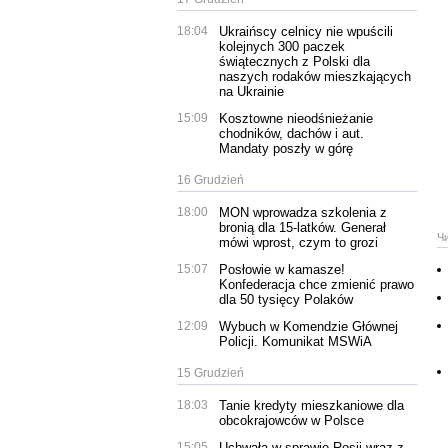
18:04
Ukraińscy celnicy nie wpuścili
kolejnych 300 paczek
świątecznych z Polski dla
naszych rodaków mieszkających
na Ukrainie
15:09
Kosztowne nieodśnieżanie
chodników, dachów i aut.
Mandaty poszły w górę
16 Grudzień
18:00
MON wprowadza szkolenia z
bronią dla 15-latków. Generał
Ч
mówi wprost, czym to grozi
15:07
Posłowie w kamasze!
Konfederacja chce zmienić prawo
dla 50 tysięcy Polaków
12:09
Wybuch w Komendzie Głównej
Policji. Komunikat MSWiA
15 Grudzień
18:03
Tanie kredyty mieszkaniowe dla
obcokrajowców w Polsce
15:05
Uchwała w sprawie Rosji wraz z