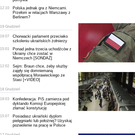
12:10
Polska jednak gra z Niemcami.
Przełom w relacjach Warszawy z
Berlinem?
19 Grudzień
18:07
Chorwacki parlament przeciwko
szkoleniu ukraińskich żołnierzy
15:01
Ponad jedna trzecia uchodźców z
Ukrainy chce zostać w
Niemczech [SONDAŻ]
12:02
Sejm: Braun chce, żeby służby
zajęły się domniemaną
współpracą Morawieckiego ze
Stasi [+VIDEO]
18 Grudzień
18:03
Konfederacja: PiS zamierza pod
dyktando Komisji Europejskiej
złamać konstytucję
15:07
Posiadasz ukraiński dyplom
pielęgniarki lub położnej? Uzyskaj
pozwolenie na pracę w Polsce
17 Grudzień