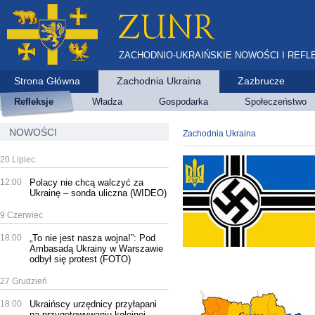
ZACHODNIO-UKRAIŃSKIE NOWOŚCI I REFL
Strona Główna
Zachodnia Ukraina
Zazbrucze
Refleksje
Władza
Gospodarka
Społeczeństwo
NOWOŚCI
Zachodnia Ukraina
20 Lipiec
12:00
Polacy nie chcą walczyć za
Ukrainę – sonda uliczna (WIDEO)
9 Czerwiec
18:00
„To nie jest nasza wojna!”: Pod
Ambasadą Ukrainy w Warszawie
odbył się protest (FOTO)
27 Grudzień
18:00
Ukraińscy urzędnicy przyłapani
na przygotowywaniu kolejnej