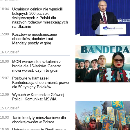
18:04
Ukraińscy celnicy nie wpuścili
kolejnych 300 paczek
świątecznych z Polski dla
naszych rodaków mieszkających
na Ukrainie
15:09
Kosztowne nieodśnieżanie
chodników, dachów i aut.
Mandaty poszły w górę
16 Grudzień
18:00
MON wprowadza szkolenia z
bronią dla 15-latków. Generał
mówi wprost, czym to grozi
15:07
Posłowie w kamasze!
Konfederacja chce zmienić prawo
dla 50 tysięcy Polaków
12:09
Wybuch w Komendzie Głównej
Policji. Komunikat MSWiA
15 Grudzień
18:03
Tanie kredyty mieszkaniowe dla
obcokrajowców w Polsce
15:05
Uchwała w sprawie Rosji wraz z