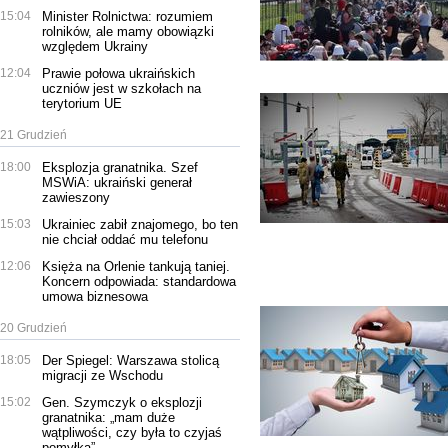
15:04
Minister Rolnictwa: rozumiem
rolników, ale mamy obowiązki
względem Ukrainy
12:04
Prawie połowa ukraińskich
uczniów jest w szkołach na
terytorium UE
21 Grudzień
18:00
Eksplozja granatnika. Szef
MSWiA: ukraiński generał
zawieszony
15:03
Ukrainiec zabił znajomego, bo ten
nie chciał oddać mu telefonu
12:06
Księża na Orlenie tankują taniej.
Koncern odpowiada: standardowa
umowa biznesowa
20 Grudzień
18:05
Der Spiegel: Warszawa stolicą
migracji ze Wschodu
15:02
Gen. Szymczyk o eksplozji
granatnika: „mam duże
wątpliwości, czy była to czyjaś
pomyłka”