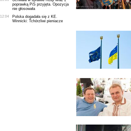
poprawką PiS przyjęta. Opozycja
nie głosowała
12:04
Polska dogadała się z KE.
Winnicki: Tchórzliwi pieniacze