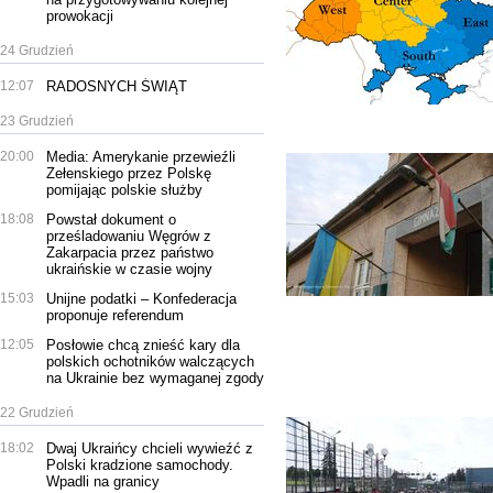
prowokacji
24 Grudzień
12:07
RADOSNYCH ŚWIĄT
23 Grudzień
20:00
Media: Amerykanie przewieźli
Zełenskiego przez Polskę
pomijając polskie służby
18:08
Powstał dokument o
prześladowaniu Węgrów z
Zakarpacia przez państwo
ukraińskie w czasie wojny
15:03
Unijne podatki – Konfederacja
proponuje referendum
12:05
Posłowie chcą znieść kary dla
polskich ochotników walczących
na Ukrainie bez wymaganej zgody
22 Grudzień
18:02
Dwaj Ukraińcy chcieli wywieźć z
Polski kradzione samochody.
Wpadli na granicy