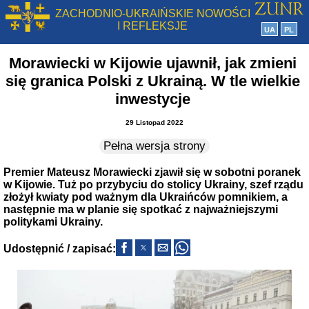
ZACHODNIO-UKRAIŃSKIE NOWOŚCI
I REFLEKSJE
UA
PL
Morawiecki w Kijowie ujawnił, jak zmieni
się granica Polski z Ukrainą. W tle wielkie
inwestycje
29 Listopad 2022
Pełna wersja strony
Premier Mateusz Morawiecki zjawił się w sobotni poranek
w Kijowie. Tuż po przybyciu do stolicy Ukrainy, szef rządu
złożył kwiaty pod ważnym dla Ukraińców pomnikiem, a
następnie ma w planie się spotkać z najważniejszymi
politykami Ukrainy.
Udostępnić / zapisać: