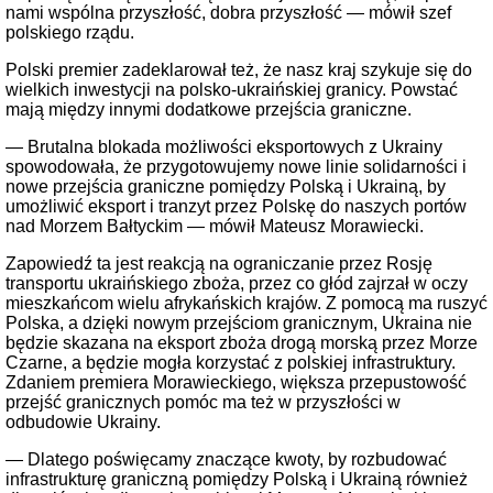
nami wspólna przyszłość, dobra przyszłość — mówił szef
polskiego rządu.
Polski premier zadeklarował też, że nasz kraj szykuje się do
wielkich inwestycji na polsko-ukraińskiej granicy. Powstać
mają między innymi dodatkowe przejścia graniczne.
— Brutalna blokada możliwości eksportowych z Ukrainy
spowodowała, że przygotowujemy nowe linie solidarności i
nowe przejścia graniczne pomiędzy Polską i Ukrainą, by
umożliwić eksport i tranzyt przez Polskę do naszych portów
nad Morzem Bałtyckim — mówił Mateusz Morawiecki.
Zapowiedź ta jest reakcją na ograniczanie przez Rosję
transportu ukraińskiego zboża, przez co głód zajrzał w oczy
mieszkańcom wielu afrykańskich krajów. Z pomocą ma ruszyć
Polska, a dzięki nowym przejściom granicznym, Ukraina nie
będzie skazana na eksport zboża drogą morską przez Morze
Czarne, a będzie mogła korzystać z polskiej infrastruktury.
Zdaniem premiera Morawieckiego, większa przepustowość
przejść granicznych pomóc ma też w przyszłości w
odbudowie Ukrainy.
— Dlatego poświęcamy znaczące kwoty, by rozbudować
infrastrukturę graniczną pomiędzy Polską i Ukrainą również