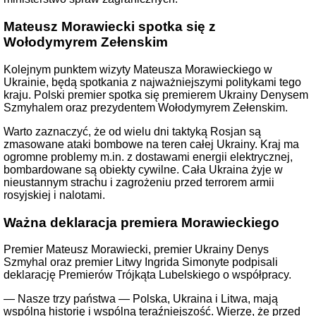
Mateusz Morawiecki spotka się z
Wołodymyrem Zełenskim
Kolejnym punktem wizyty Mateusza Morawieckiego w
Ukrainie, będą spotkania z najważniejszymi politykami tego
kraju. Polski premier spotka się premierem Ukrainy Denysem
Szmyhalem oraz prezydentem Wołodymyrem Zełenskim.
Warto zaznaczyć, że od wielu dni taktyką Rosjan są
zmasowane ataki bombowe na teren całej Ukrainy. Kraj ma
ogromne problemy m.in. z dostawami energii elektrycznej,
bombardowane są obiekty cywilne. Cała Ukraina żyje w
nieustannym strachu i zagrożeniu przed terrorem armii
rosyjskiej i nalotami.
Ważna deklaracja premiera Morawieckiego
Premier Mateusz Morawiecki, premier Ukrainy Denys
Szmyhal oraz premier Litwy Ingrida Simonyte podpisali
deklarację Premierów Trójkąta Lubelskiego o współpracy.
— Nasze trzy państwa — Polska, Ukraina i Litwa, mają
wspólną historię i wspólną teraźniejszość. Wierzę, że przed