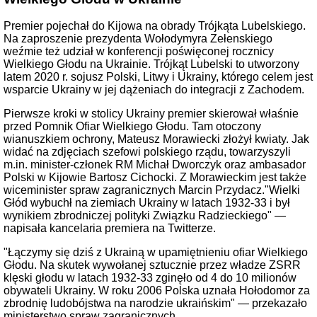
Premier pojechał do Kijowa na obrady Trójkąta Lubelskiego.
Na zaproszenie prezydenta Wołodymyra Zełenskiego
weźmie też udział w konferencji poświęconej rocznicy
Wielkiego Głodu na Ukrainie. Trójkąt Lubelski to utworzony
latem 2020 r. sojusz Polski, Litwy i Ukrainy, którego celem jest
wsparcie Ukrainy w jej dążeniach do integracji z Zachodem.
Pierwsze kroki w stolicy Ukrainy premier skierował właśnie
przed Pomnik Ofiar Wielkiego Głodu. Tam otoczony
wianuszkiem ochrony, Mateusz Morawiecki złożył kwiaty. Jak
widać na zdjęciach szefowi polskiego rządu, towarzyszyli
m.in. minister-członek RM Michał Dworczyk oraz ambasador
Polski w Kijowie Bartosz Cichocki. Z Morawieckim jest także
wiceminister spraw zagranicznych Marcin Przydacz."Wielki
Głód wybuchł na ziemiach Ukrainy w latach 1932-33 i był
wynikiem zbrodniczej polityki Związku Radzieckiego" —
napisała kancelaria premiera na Twitterze.
"Łączymy się dziś z Ukrainą w upamiętnieniu ofiar Wielkiego
Głodu. Na skutek wywołanej sztucznie przez władze ZSRR
klęski głodu w latach 1932-33 zginęło od 4 do 10 milionów
obywateli Ukrainy. W roku 2006 Polska uznała Hołodomor za
zbrodnię ludobójstwa na narodzie ukraińskim" — przekazało
ministerstwo spraw zagranicznych.