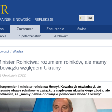
PL
UA
RAIŃSKIE NOWOŚCI I REFLEKSJE
ina
Zazbrucze
Zacurzonie
Świat
arka
Społeczeństwo
Archiwum
owości
/
Władza
inister Rolnictwa: rozumiem rolników, ale mamy
bowiązki względem Ukrainy
2 Grudzień 2022
icepremier i minister rolnictwa Henryk Kowalczyk oświadczył, że
ozumie obawy rolników w związku z napływem ukraińskiego zboża, ale
odkreślił, że „mamy pewne obowiązki pomocowe wobec Ukrainy”.