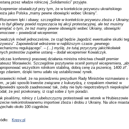
ostaną przez władze rolniczej „Solidarności” przyjęte.
icepremier oświadczył przy tym, że w kontekście przywozu ukraińskiego
boża jako Polska „mamy pewne obowiązki wobec Ukrainy”.
Rozumiem lęki i obawy, szczególnie w kontekście przywozu zboża z Ukrainy
o to był główny powód rozpoczęcia tej akcji protestacyjnej, ale też musimy
amiętać o tym, że też mamy pewne obowiązki wobec Ukrainy, obowiązki
omocowe –
powiedział wicepremier.
owalczyk mówił jednocześnie, że rząd będzie „łagodzić ewentualne skutki te
rzywozu”. Zapowiedział wdrożenie w najbliższym czasie „pewnego
echanizmu regulującego”. –
(…) myślę, że tutaj przyczyny jakichkolwiek
nnych protestów zupełnie ustaną –
dodał wicepremier Kowalczyk.
odczas konferencji prasowej działania ministra rolnictwa chwalił premier
ateusz Morawiecki. Szczególnie pozytywnie ocenił pomysł wicepremiera, „ab
aproponować wszystkim rolnikom stabilną, dobrą cenę za pszenicę, 1400 zł”.
ego zdaniem, dzięki temu udało się ustabilizować rynek.
orawiecki mówił, że na posiedzeniu prezydium Rady Ministrów rozmawiano o
ym, „w jaki sposób kwestie związane z kukurydzą, z rzepakiem również w
dpowiedni sposób zaadresować tak, żeby nie było niepotrzebnych niepokojów”
odał, że jest przekonany, iż rząd sobie z tym poradzi.
ak pisaliśmy, rolnicy z Lubelszczyzny protestowali we wtorek w Hrubieszowie
rzeciw niekontrolowanemu importowi zboża i drobiu z Ukrainy. Na ulice miasta
yjechało około 100 ciągników.
ródło:
Kresy.pl