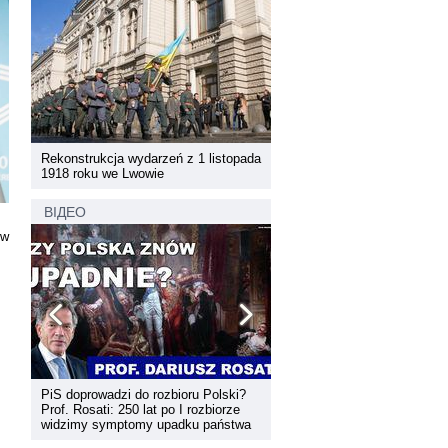
pada
Rekonstrukcja wydarzeń z 1 listopada
Rekonstrukcja wydarzeń z 1 
1918 roku we Lwowie
1918 roku we Lwowie
ВІДЕО
ów
PiS doprowadzi do rozbioru Polski?
Dyskusja "Wspólna przestrz
Prof. Rosati: 250 lat po I rozbiorze
informacyjna Zachodniej Ukr
widzimy symptomy upadku państwa