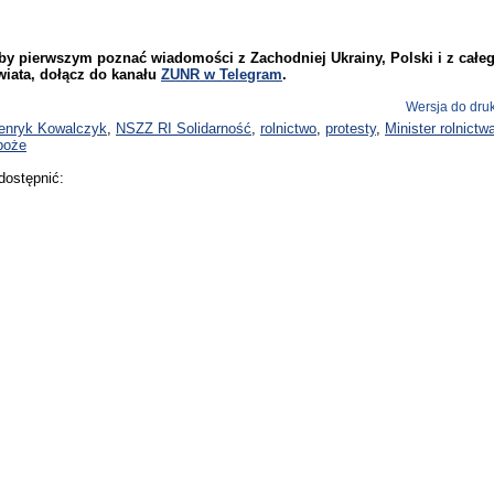
by pierwszym poznać wiadomości z Zachodniej Ukrainy, Polski i z całe
wiata, dołącz do kanału
ZUNR w Telegram
.
Wersja do dru
enryk Kowalczyk
,
NSZZ RI Solidarność
,
rolnictwo
,
protesty
,
Minister rolnictw
boże
dostępnić: