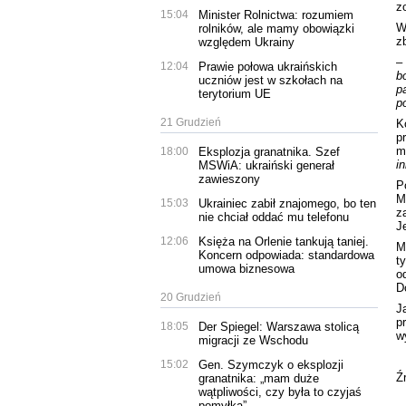
z
15:04
Minister Rolnictwa: rozumiem
W
rolników, ale mamy obowiązki
z
względem Ukrainy
–
12:04
Prawie połowa ukraińskich
b
uczniów jest w szkołach na
p
terytorium UE
p
21 Grudzień
K
p
m
18:00
Eksplozja granatnika. Szef
i
MSWiA: ukraiński generał
zawieszony
P
M
15:03
Ukrainiec zabił znajomego, bo ten
z
nie chciał oddać mu telefonu
J
12:06
Księża na Orlenie tankują taniej.
M
Koncern odpowiada: standardowa
t
umowa biznesowa
o
D
20 Grudzień
J
p
18:05
Der Spiegel: Warszawa stolicą
w
migracji ze Wschodu
15:02
Gen. Szymczyk o eksplozji
Ź
granatnika: „mam duże
wątpliwości, czy była to czyjaś
pomyłka”