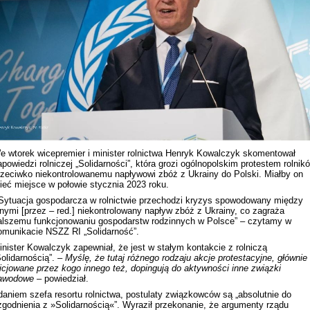
Rekonstrukcja wydarzeń z 1 listo
1918 roku we Lwowie
e wtorek wicepremier i minister rolnictwa Henryk Kowalczyk skomentował
apowiedzi rolniczej „Solidarności”, która grozi ogólnopolskim protestem rolnik
rzeciwko niekontrolowanemu napływowi zbóż z Ukrainy do Polski. Miałby on
ieć miejsce w połowie stycznia 2023 roku.
Sytuacja gospodarcza w rolnictwie przechodzi kryzys spowodowany między
nnymi [przez – red.] niekontrolowany napływ zbóż z Ukrainy, co zagraża
alszemu funkcjonowaniu gospodarstw rodzinnych w Polsce” – czytamy w
omunikacie NSZZ RI „Solidarność”.
inister Kowalczyk zapewniał, że jest w stałym kontakcie z rolniczą
Solidarnością”.
– Myślę, że tutaj różnego rodzaju akcje protestacyjne, głównie
nicjowane przez kogo innego też, dopingują do aktywności inne związki
Dyskusja "Wspólna przestrzeń
awodowe –
powiedział.
informacyjna Zachodniej Ukrainy"
daniem szefa resortu rolnictwa, postulaty związkowców są „absolutnie do
zgodnienia z »Solidarnością«”. Wyraził przekonanie, że argumenty rządu