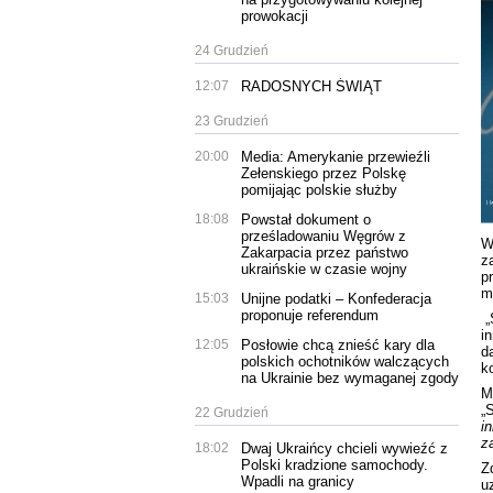
prowokacji
24 Grudzień
12:07
RADOSNYCH ŚWIĄT
23 Grudzień
20:00
Media: Amerykanie przewieźli
Zełenskiego przez Polskę
pomijając polskie służby
18:08
Powstał dokument o
prześladowaniu Węgrów z
W
Zakarpacia przez państwo
z
ukraińskie w czasie wojny
p
m
15:03
Unijne podatki – Konfederacja
proponuje referendum
„
i
12:05
Posłowie chcą znieść kary dla
d
polskich ochotników walczących
k
na Ukrainie bez wymaganej zgody
M
„
22 Grudzień
i
z
18:02
Dwaj Ukraińcy chcieli wywieźć z
Polski kradzione samochody.
Z
Wpadli na granicy
u