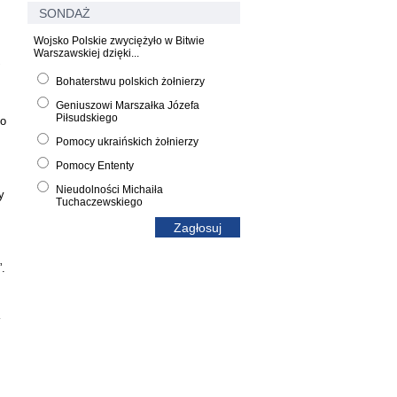
SONDAŻ
Wojsko Polskie zwyciężyło w Bitwie
Warszawskiej dzięki...
,
Bohaterstwu polskich żołnierzy
Geniuszowi Marszałka Józefa
Piłsudskiego
go
Pomocy ukraińskich żołnierzy
Pomocy Ententy
Nieudolności Michaiła
y
Tuchaczewskiego
.