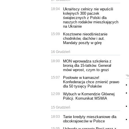
18:04
Ukraińscy celnicy nie wpuścili
kolejnych 300 paczek
świątecznych z Polski dla
naszych rodaków mieszkających
na Ukrainie
15:09
Kosztowne nieodśnieżanie
chodników, dachów i aut.
Mandaty poszły w górę
16 Grudzień
18:00
MON wprowadza szkolenia z
bronią dla 15-latków. Generał
mówi wprost, czym to grozi
Ч
15:07
Posłowie w kamasze!
Konfederacja chce zmienić prawo
dla 50 tysięcy Polaków
12:09
Wybuch w Komendzie Głównej
Policji. Komunikat MSWiA
15 Grudzień
18:03
Tanie kredyty mieszkaniowe dla
obcokrajowców w Polsce
15:05
Uchwała w sprawie Rosji wraz z