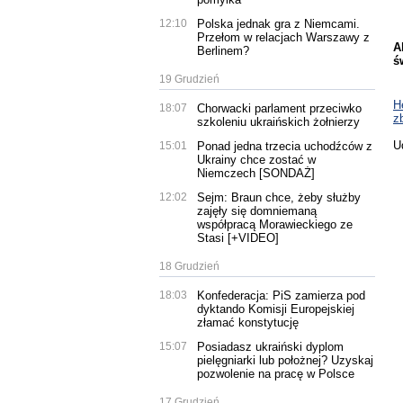
12:10
Polska jednak gra z Niemcami.
Przełom w relacjach Warszawy z
A
Berlinem?
ś
19 Grudzień
H
18:07
Chorwacki parlament przeciwko
z
szkoleniu ukraińskich żołnierzy
U
15:01
Ponad jedna trzecia uchodźców z
Ukrainy chce zostać w
Niemczech [SONDAŻ]
12:02
Sejm: Braun chce, żeby służby
zajęły się domniemaną
współpracą Morawieckiego ze
Stasi [+VIDEO]
18 Grudzień
18:03
Konfederacja: PiS zamierza pod
dyktando Komisji Europejskiej
złamać konstytucję
15:07
Posiadasz ukraiński dyplom
pielęgniarki lub położnej? Uzyskaj
pozwolenie na pracę w Polsce
17 Grudzień