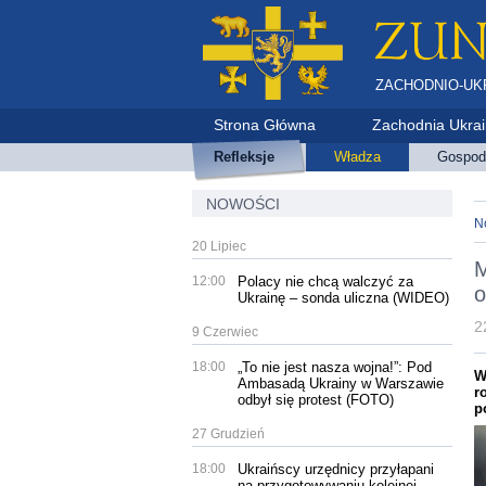
ZACHODNIO-UK
Strona Główna
Zachodnia Ukra
Refleksje
Władza
Gospod
NOWOŚCI
N
20 Lipiec
M
12:00
Polacy nie chcą walczyć za
o
Ukrainę – sonda uliczna (WIDEO)
2
9 Czerwiec
18:00
„To nie jest nasza wojna!”: Pod
W
Ambasadą Ukrainy w Warszawie
r
odbył się protest (FOTO)
p
27 Grudzień
18:00
Ukraińscy urzędnicy przyłapani
na przygotowywaniu kolejnej