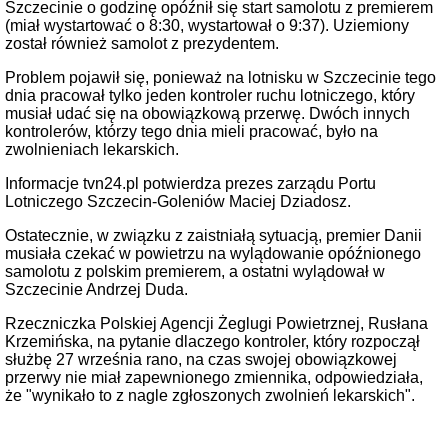
Szczecinie o godzinę opóźnił się start samolotu z premierem
(miał wystartować o 8:30, wystartował o 9:37). Uziemiony
został również samolot z prezydentem.
Problem pojawił się, ponieważ na lotnisku w Szczecinie tego
dnia pracował tylko jeden kontroler ruchu lotniczego, który
musiał udać się na obowiązkową przerwę. Dwóch innych
kontrolerów, którzy tego dnia mieli pracować, było na
zwolnieniach lekarskich.
Informacje tvn24.pl potwierdza prezes zarządu Portu
Lotniczego Szczecin-Goleniów Maciej Dziadosz.
Ostatecznie, w związku z zaistniałą sytuacją, premier Danii
musiała czekać w powietrzu na wylądowanie opóźnionego
samolotu z polskim premierem, a ostatni wylądował w
Szczecinie Andrzej Duda.
Rzeczniczka Polskiej Agencji Żeglugi Powietrznej, Rusłana
Krzemińska, na pytanie dlaczego kontroler, który rozpoczął
służbę 27 września rano, na czas swojej obowiązkowej
przerwy nie miał zapewnionego zmiennika, odpowiedziała,
że "wynikało to z nagle zgłoszonych zwolnień lekarskich".