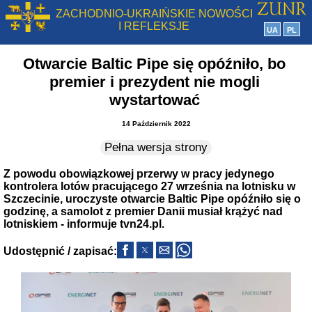
ZACHODNIO-UKRAIŃSKIE NOWOŚCI
I REFLEKSJE
UA
PL
Otwarcie Baltic Pipe się opóźniło, bo
premier i prezydent nie mogli
wystartować
14 Październik 2022
Pełna wersja strony
Z powodu obowiązkowej przerwy w pracy jedynego
kontrolera lotów pracującego 27 września na lotnisku w
Szczecinie, uroczyste otwarcie Baltic Pipe opóźniło się o
godzinę, a samolot z premier Danii musiał krążyć nad
lotniskiem - informuje tvn24.pl.
Udostępnić / zapisać: