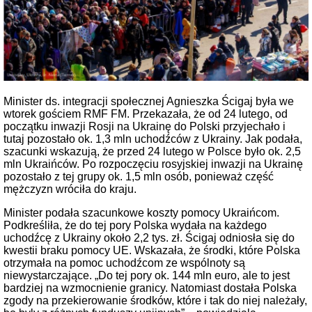
Minister ds. integracji społecznej Agnieszka Ścigaj była we
wtorek gościem RMF FM. Przekazała, że od 24 lutego, od
początku inwazji Rosji na Ukrainę do Polski przyjechało i
tutaj pozostało ok. 1,3 mln uchodźców z Ukrainy. Jak podała,
szacunki wskazują, że przed 24 lutego w Polsce było ok. 2,5
mln Ukraińców. Po rozpoczęciu rosyjskiej inwazji na Ukrainę
pozostało z tej grupy ok. 1,5 mln osób, ponieważ część
mężczyzn wróciła do kraju.
Minister podała szacunkowe koszty pomocy Ukraińcom.
Podkreśliła, że do tej pory Polska wydała na każdego
uchodźcę z Ukrainy około 2,2 tys. zł. Ścigaj odniosła się do
kwestii braku pomocy UE. Wskazała, że środki, które Polska
otrzymała na pomoc uchodźcom ze wspólnoty są
niewystarczające. „Do tej pory ok. 144 mln euro, ale to jest
bardziej na wzmocnienie granicy. Natomiast dostała Polska
zgody na przekierowanie środków, które i tak do niej należały,