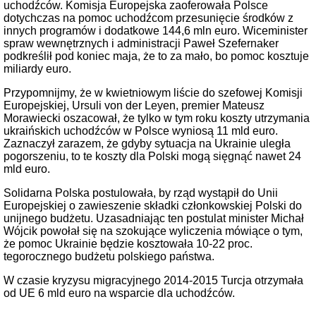
uchodźców. Komisja Europejska zaoferowała Polsce
dotychczas na pomoc uchodźcom przesunięcie środków z
innych programów i dodatkowe 144,6 mln euro. Wiceminister
spraw wewnętrznych i administracji Paweł Szefernaker
podkreślił pod koniec maja, że to za mało, bo pomoc kosztuje
miliardy euro.
Przypomnijmy, że w kwietniowym liście do szefowej Komisji
Europejskiej, Ursuli von der Leyen, premier Mateusz
Morawiecki oszacował, że tylko w tym roku koszty utrzymania
ukraińskich uchodźców w Polsce wyniosą 11 mld euro.
Zaznaczył zarazem, że gdyby sytuacja na Ukrainie uległa
pogorszeniu, to te koszty dla Polski mogą sięgnąć nawet 24
mld euro.
Solidarna Polska postulowała, by rząd wystąpił do Unii
Europejskiej o zawieszenie składki członkowskiej Polski do
unijnego budżetu. Uzasadniając ten postulat minister Michał
Wójcik powołał się na szokujące wyliczenia mówiące o tym,
że pomoc Ukrainie będzie kosztowała 10-22 proc.
tegorocznego budżetu polskiego państwa.
W czasie kryzysu migracyjnego 2014-2015 Turcja otrzymała
od UE 6 mld euro na wsparcie dla uchodźców.