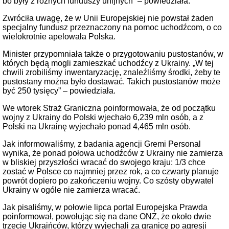
bo były z różnych funduszy unijnych” – powiedziała.
Zwróciła uwagę, że w Unii Europejskiej nie powstał żaden
specjalny fundusz przeznaczony na pomoc uchodźcom, o co
wielokrotnie apelowała Polska.
Minister przypomniała także o przygotowaniu pustostanów, w
których będą mogli zamieszkać uchodźcy z Ukrainy. „W tej
chwili zrobiliśmy inwentaryzację, znaleźliśmy środki, żeby te
pustostany można było dostawać. Takich pustostanów może
być 250 tysięcy” – powiedziała.
We wtorek Straż Graniczna poinformowała, że od początku
wojny z Ukrainy do Polski wjechało 6,239 mln osób, a z
Polski na Ukrainę wyjechało ponad 4,465 mln osób.
Jak informowaliśmy, z badania agencji Gremi Personal
wynika, że ponad połowa uchodźców z Ukrainy nie zamierza
w bliskiej przyszłości wracać do swojego kraju: 1/3 chce
zostać w Polsce co najmniej przez rok, a co czwarty planuje
powrót dopiero po zakończeniu wojny. Co szósty obywatel
Ukrainy w ogóle nie zamierza wracać.
Jak pisaliśmy, w połowie lipca portal Europejska Prawda
poinformował, powołując się na dane ONZ, że około dwie
trzecie Ukraińców, którzy wyjechali za granicę po agresji