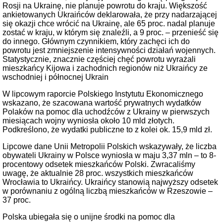
Rosji na Ukrainę, nie planuje powrotu do kraju. Większość
ankietowanych Ukraińców deklarowała, że przy nadarzającej
się okazji chce wrócić na Ukrainę, ale 65 proc. nadal planuje
zostać w kraju, w którym się znaleźli, a 9 proc. – przenieść się
do innego. Głównym czynnikiem, który zachęci ich do
powrotu jest zmniejszenie intensywności działań wojennych.
Statystycznie, znacznie częściej chęć powrotu wyrażali
mieszkańcy Kijowa i zachodnich regionów niż Ukraińcy ze
wschodniej i północnej Ukrain
W lipcowym raporcie Polskiego Instytutu Ekonomicznego
wskazano, że szacowana wartość prywatnych wydatków
Polaków na pomoc dla uchodźców z Ukrainy w pierwszych
miesiącach wojny wyniosła około 10 mld złotych.
Podkreślono, że wydatki publiczne to z kolei ok. 15,9 mld zł.
Lipcowe dane Unii Metropolii Polskich wskazywały, że liczba
obywateli Ukrainy w Polsce wyniosła w maju 3,37 mln – to 8-
procentowy odsetek mieszkańców Polski. Zwracaliśmy
uwagę, że aktualnie 28 proc. wszystkich mieszkańców
Wrocławia to Ukraińcy. Ukraińcy stanowią najwyższy odsetek
w porównaniu z ogólną liczbą mieszkańców w Rzeszowie –
37 proc.
Polska ubiegała się o unijne środki na pomoc dla