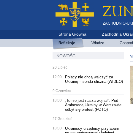
ZACHODNIO-UK
Strona Główna
Zachodnia Ukra
Refleksje
Władza
Gospod
NOWOŚCI
М
20 Lipiec
12:00
Polacy nie chcą walczyć za
Ukrainę – sonda uliczna (WIDEO)
9 Czerwiec
18:00
„To nie jest nasza wojna!”: Pod
Ambasadą Ukrainy w Warszawie
odbył się protest (FOTO)
27 Grudzień
18:00
Ukraińscy urzędnicy przyłapani
na przygotowywaniu kolejnej