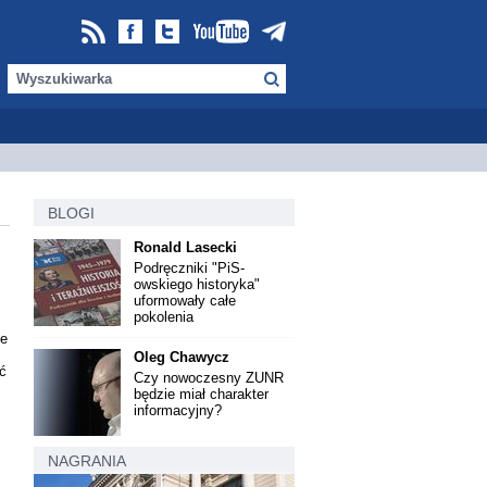
BLOGI
Ronald Lasecki
Podręczniki "PiS-
owskiego historyka"
uformowały całe
pokolenia
ie
Oleg Chawycz
ć
Czy nowoczesny ZUNR
będzie miał charakter
informacyjny?
NAGRANIA