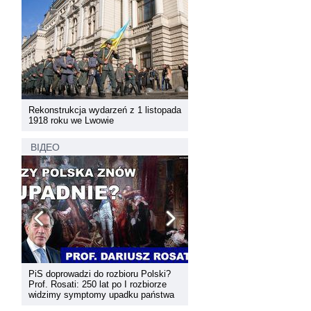
pada
Rekonstrukcja wydarzeń z 1 listopada
Rekonstrukcja wydarzeń z 1 
1918 roku we Lwowie
1918 roku we Lwowie
ВІДЕО
PiS doprowadzi do rozbioru Polski?
Dyskusja "Wspólna przestrz
Prof. Rosati: 250 lat po I rozbiorze
informacyjna Zachodniej Ukr
widzimy symptomy upadku państwa