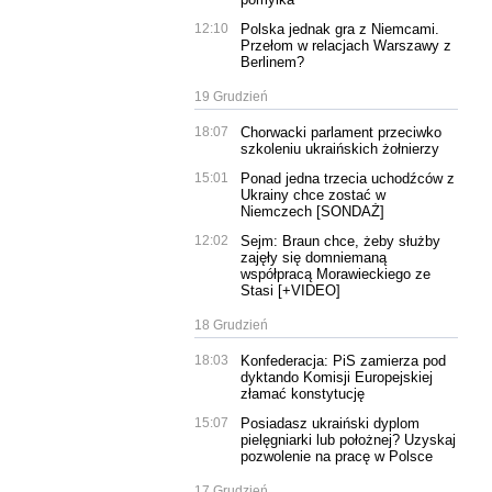
12:10
Polska jednak gra z Niemcami.
Przełom w relacjach Warszawy z
Berlinem?
19 Grudzień
18:07
Chorwacki parlament przeciwko
szkoleniu ukraińskich żołnierzy
15:01
Ponad jedna trzecia uchodźców z
Ukrainy chce zostać w
Niemczech [SONDAŻ]
12:02
Sejm: Braun chce, żeby służby
zajęły się domniemaną
współpracą Morawieckiego ze
Stasi [+VIDEO]
18 Grudzień
18:03
Konfederacja: PiS zamierza pod
dyktando Komisji Europejskiej
złamać konstytucję
15:07
Posiadasz ukraiński dyplom
pielęgniarki lub położnej? Uzyskaj
pozwolenie na pracę w Polsce
17 Grudzień