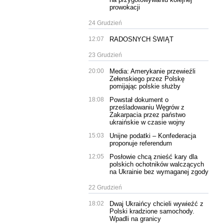
prowokacji
24 Grudzień
12:07
RADOSNYCH ŚWIĄT
23 Grudzień
20:00
Media: Amerykanie przewieźli
Zełenskiego przez Polskę
pomijając polskie służby
18:08
Powstał dokument o
prześladowaniu Węgrów z
Zakarpacia przez państwo
ukraińskie w czasie wojny
15:03
Unijne podatki – Konfederacja
proponuje referendum
12:05
Posłowie chcą znieść kary dla
polskich ochotników walczących
na Ukrainie bez wymaganej zgody
22 Grudzień
18:02
Dwaj Ukraińcy chcieli wywieźć z
Polski kradzione samochody.
Wpadli na granicy