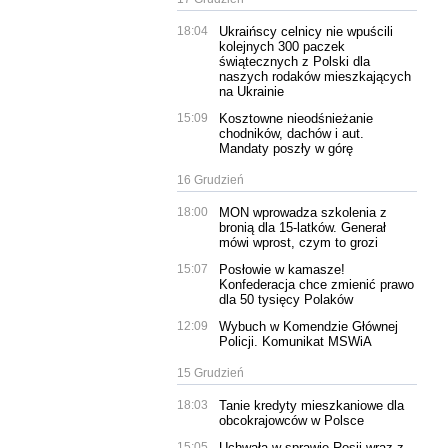
18:04
Ukraińscy celnicy nie wpuścili
kolejnych 300 paczek
świątecznych z Polski dla
naszych rodaków mieszkających
na Ukrainie
15:09
Kosztowne nieodśnieżanie
chodników, dachów i aut.
Mandaty poszły w górę
16 Grudzień
18:00
MON wprowadza szkolenia z
bronią dla 15-latków. Generał
mówi wprost, czym to grozi
15:07
Posłowie w kamasze!
Konfederacja chce zmienić prawo
dla 50 tysięcy Polaków
12:09
Wybuch w Komendzie Głównej
Policji. Komunikat MSWiA
15 Grudzień
18:03
Tanie kredyty mieszkaniowe dla
obcokrajowców w Polsce
15:05
Uchwała w sprawie Rosji wraz z