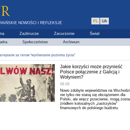
PL
UA
RAIŃSKIE NOWOŚCI I REFLEKSJE
ina
Zazbrucze
Zacurzonie
Świat
arka
Społeczeństwo
Archiwum
атеріали за тегом "wyrównanie poziomu życia"
Jakie korzyści może przynieść
Polsce połączenie z Galicją i
Wołyniem?
08.09
Nowo zdobyte województwa na Wschodz
nie tylko nie staną się obciążeniem dla
Polski, ale wręcz przeciwnie, mogą zosta
źródłem kolosalnych „zastrzyków”
finansowych do polskiego budżetu.