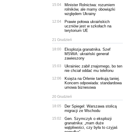
15:04
Minister Rolnictwa: rozumiem
rolników, ale mamy obowiązki
względem Ukrainy
12:04
Prawie połowa ukraińskich
uczniów jest w szkołach na
terytorium UE
21 Grudzień
18:00
Eksplozja granatnika. Szef
MSWiA: ukraiński generał
zawieszony
15:03
Ukrainiec zabił znajomego, bo ten
nie chciał oddać mu telefonu
12:06
Księża na Orlenie tankują taniej.
Koncern odpowiada: standardowa
umowa biznesowa
20 Grudzień
18:05
Der Spiegel: Warszawa stolicą
migracji ze Wschodu
15:02
Gen. Szymczyk o eksplozji
granatnika: „mam duże
wątpliwości, czy była to czyjaś
pomyłka”