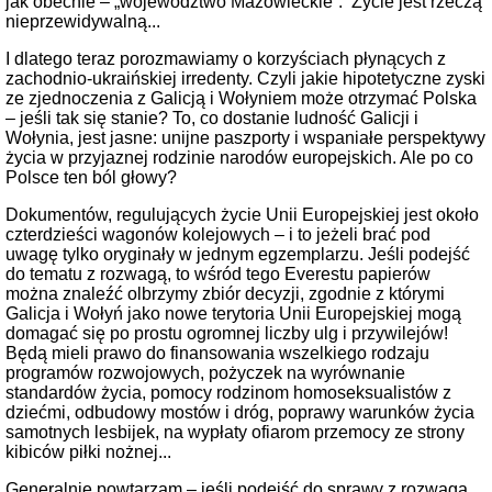
jak obecnie – „województwo Mazowieckie”. Życie jest rzeczą
nieprzewidywalną...
I dlatego teraz porozmawiamy o korzyściach płynących z
zachodnio-ukraińskiej irredenty. Czyli jakie hipotetyczne zyski
ze zjednoczenia z Galicją i Wołyniem może otrzymać Polska
– jeśli tak się stanie? To, co dostanie ludność Galicji i
Wołynia, jest jasne: unijne paszporty i wspaniałe perspektywy
życia w przyjaznej rodzinie narodów europejskich. Ale po co
Polsce ten ból głowy?
Dokumentów, regulujących życie Unii Europejskiej jest około
czterdzieści wagonów kolejowych – i to jeżeli brać pod
uwagę tylko oryginały w jednym egzemplarzu. Jeśli podejść
do tematu z rozwagą, to wśród tego Everestu papierów
można znaleźć olbrzymy zbiór decyzji, zgodnie z którymi
Galicja i Wołyń jako nowe terytoria Unii Europejskiej mogą
domagać się po prostu ogromnej liczby ulg i przywilejów!
Będą mieli prawo do finansowania wszelkiego rodzaju
programów rozwojowych, pożyczek na wyrównanie
standardów życia, pomocy rodzinom homoseksualistów z
dziećmi, odbudowy mostów i dróg, poprawy warunków życia
samotnych lesbijek, na wypłaty ofiarom przemocy ze strony
kibiców piłki nożnej...
Generalnie powtarzam – jeśli podejść do sprawy z rozwagą,