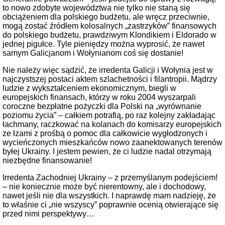
to nowo zdobyte województwa nie tylko nie staną się
obciążeniem dla polskiego budżetu, ale wręcz przeciwnie,
mogą zostać źródłem kolosalnych „zastrzyków” finansowych
do polskiego budżetu, prawdziwym Klondikiem i Eldorado w
jednej pigułce. Tyle pieniędzy można wyprosić, że nawet
samym Galicjanom i Wołynianom coś się dostanie!
Nie należy więc sądzić, że irredenta Galicji i Wołynia jest w
najczystszej postaci aktem szlachetności i filantropii. Mądrzy
ludzie z wykształceniem ekonomicznym, biegli w
europejskich finansach, którzy w roku 2004 wyszarpali
coroczne bezpłatne pożyczki dla Polski na „wyrównanie
poziomu życia” – całkiem potrafią, po raz kolejny zakładając
łachmany, raczkować na kolanach do komisarzy europejskich
ze łzami z prośbą o pomoc dla całkowicie wygłodzonych i
wycieńczonych mieszkańców nowo zaanektowanych terenów
byłej Ukrainy. I jestem pewien, że ci ludzie nadal otrzymają
niezbędne finansowanie!
Irredenta Zachodniej Ukrainy – z przemyślanym podejściem!
– nie koniecznie może być nierentowny, ale i dochodowy,
nawet jeśli nie dla wszystkich. I naprawdę mam nadzieję, że
to właśnie ci „nie wszyscy” poprawnie ocenią otwierające się
przed nimi perspektywy…