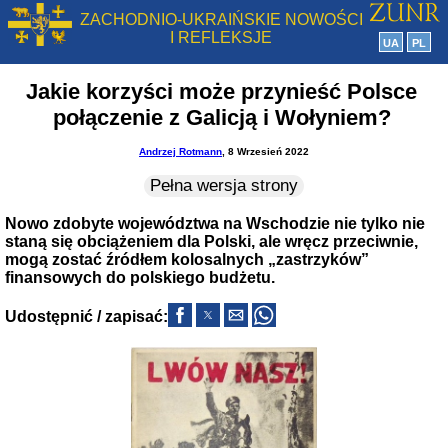
ZACHODNIO-UKRAIŃSKIE NOWOŚCI
I REFLEKSJE
UA
PL
Jakie korzyści może przynieść Polsce
połączenie z Galicją i Wołyniem?
Andrzej Rotmann
, 8 Wrzesień 2022
Pełna wersja strony
Nowo zdobyte województwa na Wschodzie nie tylko nie
staną się obciążeniem dla Polski, ale wręcz przeciwnie,
mogą zostać źródłem kolosalnych „zastrzyków”
finansowych do polskiego budżetu.
Udostępnić / zapisać: