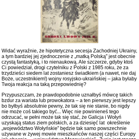
Widać wyraźnie, że hipotetyczna secesja Zachodniej Ukrainy,
a tym bardziej jej zjednoczenie z „matką Polską” jest obecnie
czystą fantastyką, i to nienaukową. Ale szczerze, gdyby ktoś
Ci powiedział, drogi czytelniku z Polski z 1985 roku, że za
trzydzieści siedem lat zostaniesz świadkiem (a nawet, nie daj
Boże, uczestnikiem!) wojny rosyjsko-ukraińskiej – jaka byłaby
Twoja reakcja na taką przepowiednię?
Przypuszczam, że prawdopodobnie uznałbyś mówcę takich
bzdur za wariata lub prowokatora – a ten pierwszy jest lepszy
bo byłbyś absolutnie pewny, że tak się nie stanie, bo nigdy
nie może coś takiego być... Więc nie powinieneś tego
odrzucać, w pełni może tak się stać, że Galicja i Wołyń
uzyskają status ziem polskich, a za dziesięć lat określenie
„województwo Wołyńskie” będzie tak samo powszechnie
używane w żywej mowie mieszkańców naszej części Europy