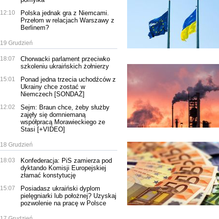
12:10
Polska jednak gra z Niemcami.
Przełom w relacjach Warszawy z
Berlinem?
19 Grudzień
18:07
Chorwacki parlament przeciwko
szkoleniu ukraińskich żołnierzy
15:01
Ponad jedna trzecia uchodźców z
Ukrainy chce zostać w
Niemczech [SONDAŻ]
12:02
Sejm: Braun chce, żeby służby
zajęły się domniemaną
współpracą Morawieckiego ze
Stasi [+VIDEO]
18 Grudzień
18:03
Konfederacja: PiS zamierza pod
dyktando Komisji Europejskiej
złamać konstytucję
15:07
Posiadasz ukraiński dyplom
pielęgniarki lub położnej? Uzyskaj
pozwolenie na pracę w Polsce
17 Grudzień