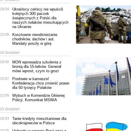
18:04
Ukraińscy celnicy nie wpuścili
kolejnych 300 paczek
świątecznych z Polski dla
naszych rodaków mieszkających
na Ukrainie
15:09
Kosztowne nieodśnieżanie
chodników, dachów i aut.
Mandaty poszły w górę
16 Grudzień
18:00
MON wprowadza szkolenia z
bronią dla 15-latków. Generał
mówi wprost, czym to grozi
15:07
Posłowie w kamasze!
Konfederacja chce zmienić prawo
dla 50 tysięcy Polaków
12:09
Wybuch w Komendzie Głównej
Policji. Komunikat MSWiA
15 Grudzień
18:03
Tanie kredyty mieszkaniowe dla
obcokrajowców w Polsce
15:05
Uchwała w sprawie Rosji wraz z