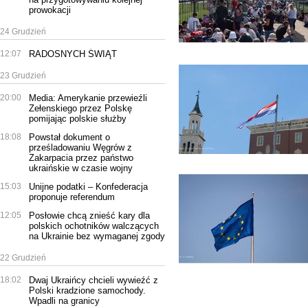
prowokacji
24 Grudzień
12:07
RADOSNYCH ŚWIĄT
23 Grudzień
20:00
Media: Amerykanie przewieźli
Zełenskiego przez Polskę
pomijając polskie służby
18:08
Powstał dokument o
prześladowaniu Węgrów z
Zakarpacia przez państwo
ukraińskie w czasie wojny
15:03
Unijne podatki – Konfederacja
proponuje referendum
12:05
Posłowie chcą znieść kary dla
polskich ochotników walczących
na Ukrainie bez wymaganej zgody
22 Grudzień
18:02
Dwaj Ukraińcy chcieli wywieźć z
Polski kradzione samochody.
Wpadli na granicy