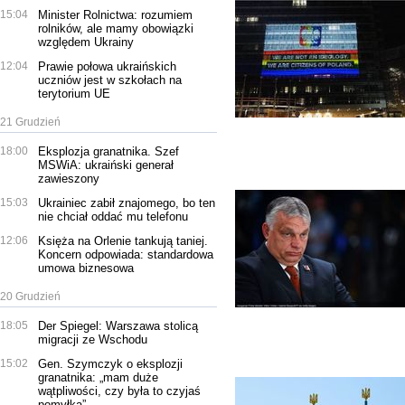
15:04
Minister Rolnictwa: rozumiem
rolników, ale mamy obowiązki
względem Ukrainy
12:04
Prawie połowa ukraińskich
uczniów jest w szkołach na
terytorium UE
21 Grudzień
18:00
Eksplozja granatnika. Szef
MSWiA: ukraiński generał
zawieszony
15:03
Ukrainiec zabił znajomego, bo ten
nie chciał oddać mu telefonu
12:06
Księża na Orlenie tankują taniej.
Koncern odpowiada: standardowa
umowa biznesowa
20 Grudzień
18:05
Der Spiegel: Warszawa stolicą
migracji ze Wschodu
15:02
Gen. Szymczyk o eksplozji
granatnika: „mam duże
wątpliwości, czy była to czyjaś
pomyłka”