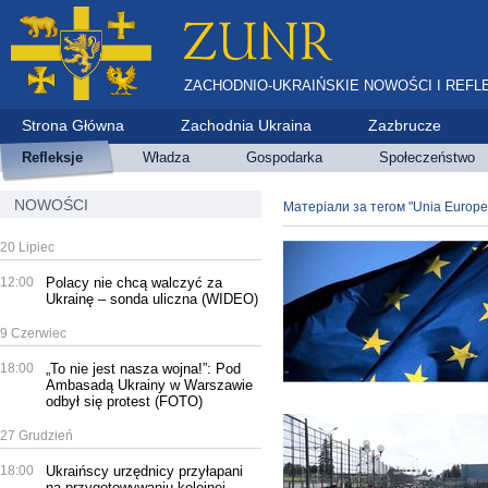
ZACHODNIO-UKRAIŃSKIE NOWOŚCI I REFL
Strona Główna
Zachodnia Ukraina
Zazbrucze
Refleksje
Władza
Gospodarka
Społeczeństwo
NOWOŚCI
Матеріали за тегом "Unia Europe
20 Lipiec
12:00
Polacy nie chcą walczyć za
Ukrainę – sonda uliczna (WIDEO)
9 Czerwiec
18:00
„To nie jest nasza wojna!”: Pod
Ambasadą Ukrainy w Warszawie
odbył się protest (FOTO)
27 Grudzień
18:00
Ukraińscy urzędnicy przyłapani
na przygotowywaniu kolejnej