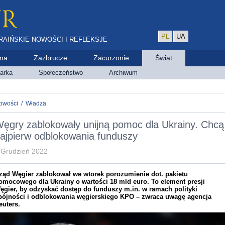
PL
UA
RAIŃSKIE NOWOŚCI I REFLEKSJE
ina
Zazbrucze
Zacurzonie
Świat
arka
Społeczeństwo
Archiwum
owości
/
Władza
ęgry zablokowały unijną pomoc dla Ukrainy. Chcą
ajpierw odblokowania funduszy
 Grudzień 2022
ząd Węgier zablokował we wtorek porozumienie dot. pakietu
omocowego dla Ukrainy o wartości 18 mld euro. To element presji
ęgier, by odzyskać dostęp do funduszy m.in. w ramach polityki
pójności i odblokowania węgierskiego KPO – zwraca uwagę agencja
euters.