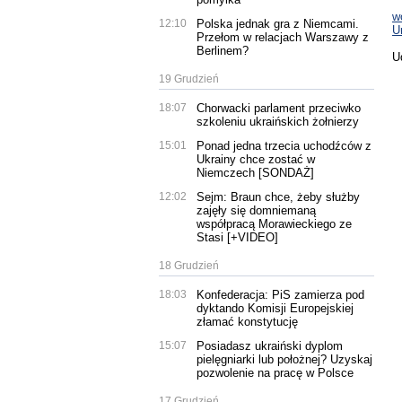
w
12:10
Polska jednak gra z Niemcami.
U
Przełom w relacjach Warszawy z
Berlinem?
U
19 Grudzień
18:07
Chorwacki parlament przeciwko
szkoleniu ukraińskich żołnierzy
15:01
Ponad jedna trzecia uchodźców z
Ukrainy chce zostać w
Niemczech [SONDAŻ]
12:02
Sejm: Braun chce, żeby służby
zajęły się domniemaną
współpracą Morawieckiego ze
Stasi [+VIDEO]
18 Grudzień
18:03
Konfederacja: PiS zamierza pod
dyktando Komisji Europejskiej
złamać konstytucję
15:07
Posiadasz ukraiński dyplom
pielęgniarki lub położnej? Uzyskaj
pozwolenie na pracę w Polsce
17 Grudzień