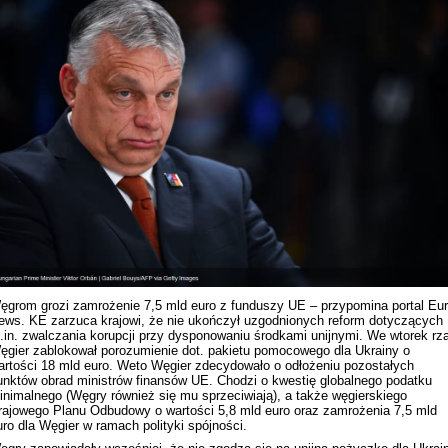
Rekonstrukcja wydarzeń z 1 listo
1918 roku we Lwowie
ęgrom grozi zamrożenie 7,5 mld euro z funduszy UE – przypomina portal Eu
ews. KE zarzuca krajowi, że nie ukończył uzgodnionych reform dotyczących
.in. zwalczania korupcji przy dysponowaniu środkami unijnymi. We wtorek rz
ęgier zablokował porozumienie dot. pakietu pomocowego dla Ukrainy o
artości 18 mld euro. Weto Węgier zdecydowało o odłożeniu pozostałych
unktów obrad ministrów finansów UE. Chodzi o kwestię globalnego podatku
Dyskusja "Wspólna przestrzeń
inimalnego (Węgry również się mu sprzeciwiają), a także węgierskiego
informacyjna Zachodniej Ukrainy"
rajowego Planu Odbudowy o wartości 5,8 mld euro oraz zamrożenia 7,5 mld
uro dla Węgier w ramach polityki spójności.