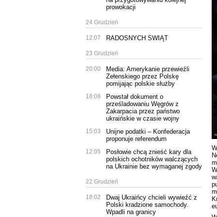
prowokacji
24 Grudzień
12:07
RADOSNYCH ŚWIĄT
23 Grudzień
20:00
Media: Amerykanie przewieźli
Zełenskiego przez Polskę
pomijając polskie służby
18:08
Powstał dokument o
prześladowaniu Węgrów z
Zakarpacia przez państwo
ukraińskie w czasie wojny
15:03
Unijne podatki – Konfederacja
proponuje referendum
W
12:05
Posłowie chcą znieść kary dla
N
polskich ochotników walczących
m
na Ukrainie bez wymaganej zgody
W
w
22 Grudzień
p
m
18:02
Dwaj Ukraińcy chcieli wywieźć z
K
Polski kradzione samochody.
e
Wpadli na granicy