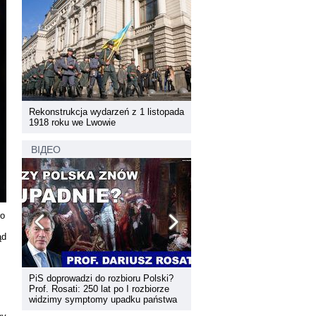
pada
Rekonstrukcja wydarzeń z 1 listopada
Rekonstrukcja wydarzeń z 1 
1918 roku we Lwowie
1918 roku we Lwowie
ВІДЕО
ro
ąd
PiS doprowadzi do rozbioru Polski?
Dyskusja "Wspólna przestrz
Prof. Rosati: 250 lat po I rozbiorze
informacyjna Zachodniej Ukr
widzimy symptomy upadku państwa