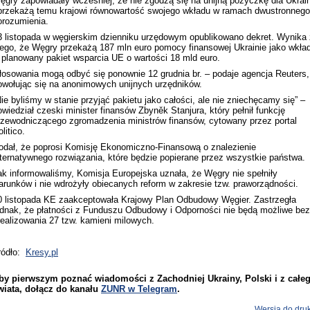
ęgry zapowiadały wcześniej, że nie zgodzą się na unijną pożyczkę dla Ukrai
 przekażą temu krajowi równowartość swojego wkładu w ramach dwustronnego
orozumienia.
3 listopada w węgierskim dzienniku urzędowym opublikowano dekret. Wynika 
iego, że Węgry przekażą 187 mln euro pomocy finansowej Ukrainie jako wkła
 planowany pakiet wsparcia UE o wartości 18 mld euro.
łosowania mogą odbyć się ponownie 12 grudnia br. – podaje agencja Reuters,
owołując się na anonimowych unijnych urzędników.
Nie byliśmy w stanie przyjąć pakietu jako całości, ale nie zniechęcamy się” –
owiedział czeski minister finansów Zbyněk Stanjura, który pełnił funkcję
rzewodniczącego zgromadzenia ministrów finansów, cytowany przez portal
litico.
odał, że poprosi Komisję Ekonomiczno-Finansową o znalezienie
lternatywnego rozwiązania, które będzie popierane przez wszystkie państwa.
ak informowaliśmy, Komisja Europejska uznała, że Węgry nie spełniły
arunków i nie wdrożyły obiecanych reform w zakresie tzw. praworządności.
0 listopada KE zaakceptowała Krajowy Plan Odbudowy Węgier. Zastrzegła
ednak, że płatności z Funduszu Odbudowy i Odporności nie będą możliwe bez
realizowania 27 tzw. kamieni milowych.
ródło:
Kresy.pl
by pierwszym poznać wiadomości z Zachodniej Ukrainy, Polski i z całe
wiata, dołącz do kanału
ZUNR w Telegram
.
Wersja do dru