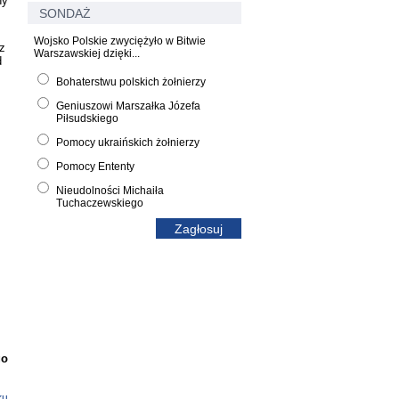
ny
SONDAŻ
Wojsko Polskie zwyciężyło w Bitwie
z
Warszawskiej dzięki...
d
Bohaterstwu polskich żołnierzy
Geniuszowi Marszałka Józefa
Piłsudskiego
Pomocy ukraińskich żołnierzy
Pomocy Ententy
Nieudolności Michaiła
Tuchaczewskiego
go
ku