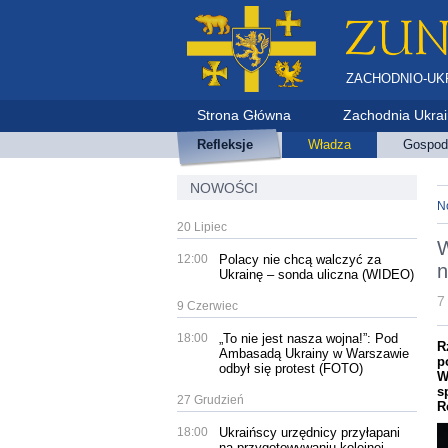
ZACHODNIO-UK
Strona Główna
Zachodnia Ukra
Refleksje
Władza
Gospod
NOWOŚCI
N
20 Lipiec
W
12:00
Polacy nie chcą walczyć za
n
Ukrainę – sonda uliczna (WIDEO)
7
9 Czerwiec
18:00
„To nie jest nasza wojna!”: Pod
R
Ambasadą Ukrainy w Warszawie
p
odbył się protest (FOTO)
W
s
27 Grudzień
R
18:00
Ukraińscy urzędnicy przyłapani
na przygotowywaniu kolejnej