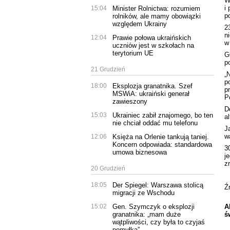
W
i
15:04
Minister Rolnictwa: rozumiem
p
rolników, ale mamy obowiązki
względem Ukrainy
2
n
12:04
Prawie połowa ukraińskich
w
uczniów jest w szkołach na
terytorium UE
G
p
21 Grudzień
„
p
18:00
Eksplozja granatnika. Szef
p
MSWiA: ukraiński generał
Po
zawieszony
D
15:03
Ukrainiec zabił znajomego, bo ten
a
nie chciał oddać mu telefonu
J
w
12:06
Księża na Orlenie tankują taniej.
Koncern odpowiada: standardowa
3
umowa biznesowa
j
z
20 Grudzień
18:05
Der Spiegel: Warszawa stolicą
Ź
migracji ze Wschodu
15:02
Gen. Szymczyk o eksplozji
A
granatnika: „mam duże
ś
wątpliwości, czy była to czyjaś
pomyłka”