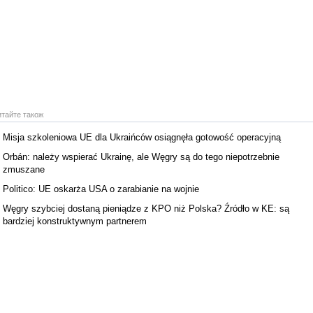
итайте також
Misja szkoleniowa UE dla Ukraińców osiągnęła gotowość operacyjną
Orbán: należy wspierać Ukrainę, ale Węgry są do tego niepotrzebnie
zmuszane
Politico: UE oskarża USA o zarabianie na wojnie
Węgry szybciej dostaną pieniądze z KPO niż Polska? Źródło w KE: są
bardziej konstruktywnym partnerem