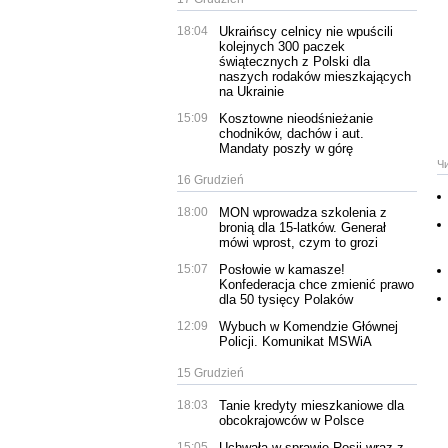
18:04
Ukraińscy celnicy nie wpuścili
kolejnych 300 paczek
świątecznych z Polski dla
naszych rodaków mieszkających
na Ukrainie
15:09
Kosztowne nieodśnieżanie
chodników, dachów i aut.
Mandaty poszły w górę
Ч
16 Grudzień
18:00
MON wprowadza szkolenia z
bronią dla 15-latków. Generał
mówi wprost, czym to grozi
15:07
Posłowie w kamasze!
Konfederacja chce zmienić prawo
dla 50 tysięcy Polaków
12:09
Wybuch w Komendzie Głównej
Policji. Komunikat MSWiA
15 Grudzień
18:03
Tanie kredyty mieszkaniowe dla
obcokrajowców w Polsce
15:05
Uchwała w sprawie Rosji wraz z