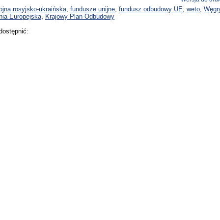
ojna rosyjsko-ukraińska
,
fundusze unijne
,
fundusz odbudowy UE
,
weto
,
Węgr
nia Europejska
,
Krajowy Plan Odbudowy
dostępnić: