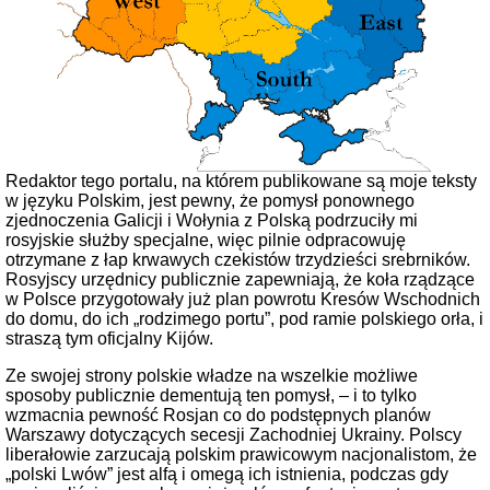
Redaktor tego portalu, na którem publikowane są moje teksty
w języku Polskim, jest pewny, że pomysł ponownego
zjednoczenia Galicji i Wołynia z Polską podrzuciły mi
rosyjskie służby specjalne, więc pilnie odpracowuję
otrzymane z łap krwawych czekistów trzydzieści srebrników.
Rosyjscy urzędnicy publicznie zapewniają, że koła rządzące
w Polsce przygotowały już plan powrotu Kresów Wschodnich
do domu, do ich „rodzimego portu”, pod ramie polskiego orła, i
straszą tym oficjalny Kijów.
Ze swojej strony polskie władze na wszelkie możliwe
sposoby publicznie dementują ten pomysł, – i to tylko
wzmacnia pewność Rosjan co do podstępnych planów
Warszawy dotyczących secesji Zachodniej Ukrainy. Polscy
liberałowie zarzucają polskim prawicowym nacjonalistom, że
„polski Lwów” jest alfą i omegą ich istnienia, podczas gdy