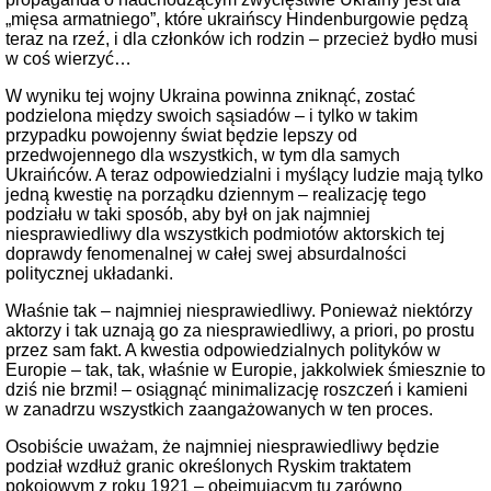
„mięsa armatniego”, które ukraińscy Hindenburgowie pędzą
teraz na rzeź, i dla członków ich rodzin – przecież bydło musi
w coś wierzyć…
W wyniku tej wojny Ukraina powinna zniknąć, zostać
podzielona między swoich sąsiadów – i tylko w takim
przypadku powojenny świat będzie lepszy od
przedwojennego dla wszystkich, w tym dla samych
Ukraińców. A teraz odpowiedzialni i myślący ludzie mają tylko
jedną kwestię na porządku dziennym – realizację tego
podziału w taki sposób, aby był on jak najmniej
niesprawiedliwy dla wszystkich podmiotów aktorskich tej
doprawdy fenomenalnej w całej swej absurdalności
politycznej układanki.
Właśnie tak – najmniej niesprawiedliwy. Ponieważ niektórzy
aktorzy i tak uznają go za niesprawiedliwy, a priori, po prostu
przez sam fakt. A kwestia odpowiedzialnych polityków w
Europie – tak, tak, właśnie w Europie, jakkolwiek śmiesznie to
dziś nie brzmi! – osiągnąć minimalizację roszczeń i kamieni
w zanadrzu wszystkich zaangażowanych w ten proces.
Osobiście uważam, że najmniej niesprawiedliwy będzie
podział wzdłuż granic określonych Ryskim traktatem
pokojowym z roku 1921 – obejmującym tu zarówno