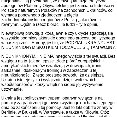
nacjonaliści są przekonani, że główną fantazją erotyczną
apologetów Platformy Obywatelskiej jest zamiana ludności w
Polsce z naturalnych Polaków na zachodnich Ukraińców, co
wymaga ponownego zjednoczenia pięciu
zachodnioukraińskich regionów z Polską „jako równi z
równymi”. Ogólnie rzecz biorąc, ile ludzi – tyle opinii.
Niewątpliwą prawdą, z którą jawnie czy ukrycie zgadzają się
wszystkie podmioty aktorskie obecnego procesu politycznego
w naszej części Europy, jest to, że PODZIAŁ UKRAINY JEST
NIEUNIKNIONYM SKUTKIEM TOCZĄCEJ SIĘ TAM WOJNY.
NIEUNIKNIONYM. I NIE MA innego wyjścia z tej sytuacji. Bez
względu na to, jak najlepsze „złote pióra” europejskich i
amerykańskich mediów rywalizują w dowcipach, ironii,
sarkazmie i doskonałym trollingu w zaprzeczaniu tej
nieuniknioności. Z tego prostego powodu, że dzisiejsza
Ukraina istnieje tylko i wyłącznie dzięki woli swoich
współsponsorów, którzy wzięli na siebie jej wyżywienie i
utrzymanie.
Ukraina jest politycznym trupem, opartym wyłącznie na
pomocy zagranicznej i gotowym wyzionąć ducha następnego
dnia po zakończeniu tej pomocy. Jest to fakt dobrze znany w
Berlinie, w Brukseli, w Warszawie, a także w Kijowie. Otóż
propaganda o nadchodzącym zwycięstwie Ukrainy jest dla