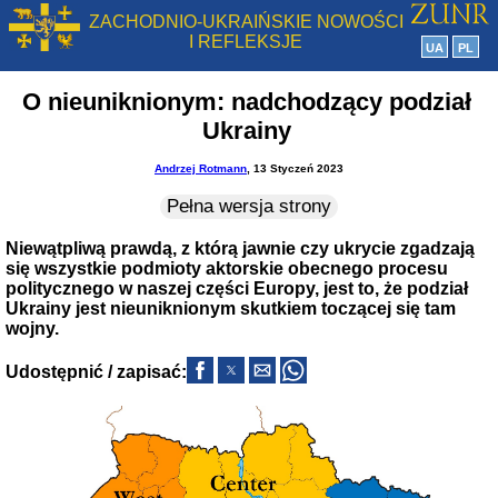
ZACHODNIO-UKRAIŃSKIE NOWOŚCI
I REFLEKSJE
UA
PL
O nieuniknionym: nadchodzący podział
Ukrainy
Andrzej Rotmann
, 13 Styczeń 2023
Pełna wersja strony
Niewątpliwą prawdą, z którą jawnie czy ukrycie zgadzają
się wszystkie podmioty aktorskie obecnego procesu
politycznego w naszej części Europy, jest to, że podział
Ukrainy jest nieuniknionym skutkiem toczącej się tam
wojny.
Udostępnić / zapisać: