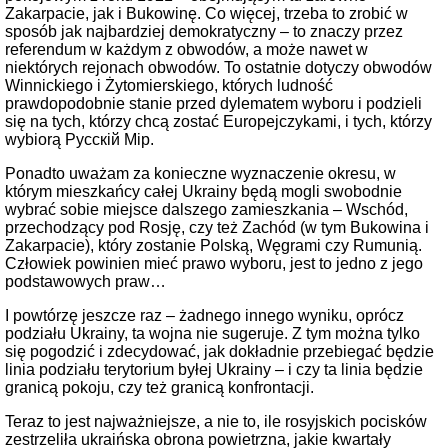
Zakarpacie, jak i Bukowinę. Co więcej, trzeba to zrobić w
sposób jak najbardziej demokratyczny – to znaczy przez
referendum w każdym z obwodów, a może nawet w
niektórych rejonach obwodów. To ostatnie dotyczy obwodów
Winnickiego i Żytomierskiego, których ludność
prawdopodobnie stanie przed dylematem wyboru i podzieli
się na tych, którzy chcą zostać Europejczykami, i tych, którzy
wybiorą Русскiй Мiр.
Ponadto uważam za konieczne wyznaczenie okresu, w
którym mieszkańcy całej Ukrainy będą mogli swobodnie
wybrać sobie miejsce dalszego zamieszkania – Wschód,
przechodzący pod Rosję, czy też Zachód (w tym Bukowina i
Zakarpacie), który zostanie Polską, Węgrami czy Rumunią.
Człowiek powinien mieć prawo wyboru, jest to jedno z jego
podstawowych praw…
I powtórzę jeszcze raz – żadnego innego wyniku, oprócz
podziału Ukrainy, ta wojna nie sugeruje. Z tym można tylko
się pogodzić i zdecydować, jak dokładnie przebiegać będzie
linia podziału terytorium byłej Ukrainy – i czy ta linia będzie
granicą pokoju, czy też granicą konfrontacji.
Teraz to jest najważniejsze, a nie to, ile rosyjskich pocisków
zestrzeliła ukraińska obrona powietrzna, jakie kwartały