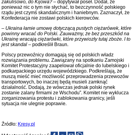
zakulisowo, do Kijowa? –
dopytywał poseł. Dodał, że
ponieważ nic o tym nie słychać, to bezczynność polskiego
rządu jest czymś skandalicznym i haniebnym. Zaznaczył, że
Konfederacja nie zostawi polskich kierowców.
– Ukraina łamie umowę dotyczącą pustych ciężarówek, które
powinny wracać do Polski. Zauważmy, że bez przeszkód na
Ukrainę wracają ciężarówki, które przywiozły tutaj zboże. I to
jest skandal –
podkreślił Braun.
Polscy przewoźnicy domagają się od polskich władz
rozwiązania problemu. Zawiązany na spotkaniu Zamojski
Komitet Protestacyjny zaapelował oficjalnie do lubelskiego i
podkarpackiego urzędu wojewódzkiego. Podkreślają, że
muszą mieść mieć możliwość przeprowadzenia przewozów
transportowych, bo inaczej będą musieli zamknąć
działalność. Dodają, że wówczas jednak polski rynek
zostanie zalany firmami ze Wschodu”. Komitet nie wyklucza
zorganizowania protestu i zablokowania granicy, jeśli
sytuacja nie ulegnie poprawie.
Źródło:
Kresy.pl