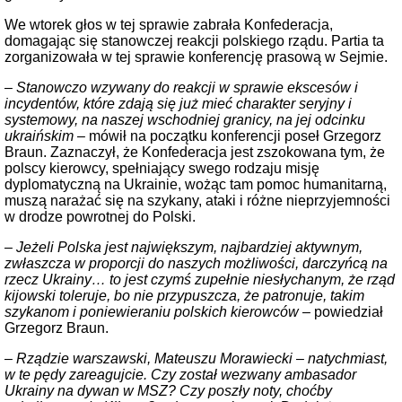
We wtorek głos w tej sprawie zabrała Konfederacja,
domagając się stanowczej reakcji polskiego rządu. Partia ta
zorganizowała w tej sprawie konferencję prasową w Sejmie.
– Stanowczo wzywany do reakcji w sprawie ekscesów i
incydentów, które zdają się już mieć charakter seryjny i
systemowy, na naszej wschodniej granicy, na jej odcinku
ukraińskim –
mówił na początku konferencji poseł Grzegorz
Braun. Zaznaczył, że Konfederacja jest zszokowana tym, że
polscy kierowcy, spełniający swego rodzaju misję
dyplomatyczną na Ukrainie, wożąc tam pomoc humanitarną,
muszą narażać się na szykany, ataki i różne nieprzyjemności
w drodze powrotnej do Polski.
– Jeżeli Polska jest największym, najbardziej aktywnym,
zwłaszcza w proporcji do naszych możliwości, darczyńcą na
rzecz Ukrainy… to jest czymś zupełnie niesłychanym, że rząd
kijowski toleruje, bo nie przypuszcza, że patronuje, takim
szykanom i poniewieraniu polskich kierowców –
powiedział
Grzegorz Braun.
– Rządzie warszawski, Mateuszu Morawiecki – natychmiast,
w te pędy zareagujcie. Czy został wezwany ambasador
Ukrainy na dywan w MSZ? Czy poszły noty, choćby