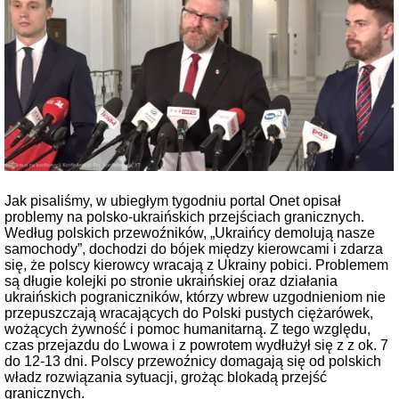
Jak pisaliśmy, w ubiegłym tygodniu portal Onet opisał
problemy na polsko-ukraińskich przejściach granicznych.
Według polskich przewoźników, „Ukraińcy demolują nasze
samochody”, dochodzi do bójek między kierowcami i zdarza
się, że polscy kierowcy wracają z Ukrainy pobici. Problemem
są długie kolejki po stronie ukraińskiej oraz działania
ukraińskich pograniczników, którzy wbrew uzgodnieniom nie
przepuszczają wracających do Polski pustych ciężarówek,
wożących żywność i pomoc humanitarną. Z tego względu,
czas przejazdu do Lwowa i z powrotem wydłużył się z z ok. 7
do 12-13 dni. Polscy przewoźnicy domagają się od polskich
władz rozwiązania sytuacji, grożąc blokadą przejść
granicznych.