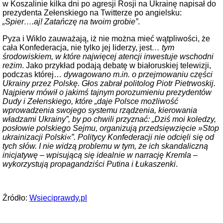
w Koszalinie kilka dni po agresji Rosji na Ukrainę napisał do
prezydenta Zełenskiego na Twitterze po angielsku:
„Spier….aj! Zatańczę na twoim grobie”
.
Pyza i Wiklo zauważają, iż nie można mieć wątpliwości, że
cała Konfederacja, nie tylko jej liderzy, jest
… tym
środowiskiem, w które najwięcej atencji inwestuje wschodni
reżim
. Jako przykład podają debatę w białoruskiej telewizji,
podczas której…
dywagowano m.in. o przejmowaniu części
Ukrainy przez Polskę. Głos zabrał politolog Piotr Pietrwoskij.
Najpierw mówił o jakimś tajnym porozumieniu prezydentów
Dudy i Zełenskiego, które „daje Polsce możliwość
wprowadzenia swojego systemu rządzenia, kierowania
władzami Ukrainy”, by po chwili przyznać: „Dziś moi koledzy,
posłowie polskiego Sejmu, organizują przedsięwzięcie »Stop
ukrainizacji Polski«”. Politycy Konfederacji nie odcięli się od
tych słów. I nie widzą problemu w tym, że ich skandaliczną
inicjatywę – wpisującą się idealnie w narrację Kremla –
wykorzystują propagandziści Putina i Łukaszenki
.
Źródło:
Wsieciprawdy.pl