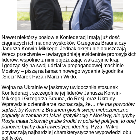
Nawet niektórzy posłowie Konfederacji mają już dość
ciągnących ich na dno wyskoków Grzegorza Brauna czy
Janusza Korwin-Mikkego. Jednak okrętu nie opuszczają.
Wręcz przeciwnie – uwiarygadniają ewidentnie prorosyjskich
liderów, wspólnie z nimi objeżdżając wakacyjnie kraj.
I godząc się na swój udział w propagandowej machinie
Moskwy – piszą na łamach nowego wydania tygodnika
„Sieci” Marek Pyza i Marcin Wikło.
Wojna na Ukrainie w jaskrawy uwidoczniła stosunek
Konfederacji, szczególnie jej liderów Janusza Korwin-
Mikkego i Grzegorza Brauna, do Rosji oraz Ukrainy.
Wprawdzie dziennikarze zaznaczają, że…
nie ma powodów
sądzić, by Korwin z Braunem głosili swoje niebezpieczne
poglądy w zamian za jakąś gratyfikację z Moskwy, ale gdyby
Rosja miała lokować grube środki w polskiej polityce, to obaj
panowie byliby dlań inwestycją idealną
. Pyza i Wikło
przytaczają najbardziej charakterystyczne wypowiedzi obu
polityków.