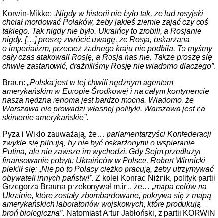
Korwin-Mikke:
„Nigdy w historii nie było tak, że lud rosyjski
chciał mordować Polaków, żeby jakieś ziemie zająć czy coś
takiego. Tak nigdy nie było. Ukraińcy to zrobili, a Rosjanie
nigdy. […] proszę zwrócić uwagę, że Rosja, oskarżana
o imperializm, przecież żadnego kraju nie podbiła. To myśmy
cały czas atakowali Rosję, a Rosja nas nie. Także proszę się
chwilę zastanowić, drażniliśmy Rosję nie wiadomo dlaczego”
.
Braun:
„Polska jest w tej chwili nędznym agentem
amerykańskim w Europie Środkowej i na całym kontynencie
nasza nędzna renoma jest bardzo mocna. Wiadomo, że
Warszawa nie prowadzi własnej polityki. Warszawa jest na
skinienie amerykańskie”
.
Pyza i Wiklo zauważają, że…
parlamentarzyści Konfederacji
zwykle się pilnują, by nie być oskarżonymi o wspieranie
Putina, ale nie zawsze im wychodzi. Gdy Sejm przedłużył
finansowanie pobytu Ukraińców w Polsce, Robert Winnicki
pieklił się: „Nie po to Polacy ciężko pracują, żeby utrzymywać
obywateli innych państw!”
. Z kolei Konrad Niżnik, polityk partii
Grzegorza Brauna przekonywał m.in., że… „
mapa celów na
Ukrainie, które zostały zbombardowane, pokrywa się z mapą
amerykańskich laboratoriów wojskowych, które produkują
broń biologiczną”
. Natomiast Artur Jabłoński, z partii KORWiN