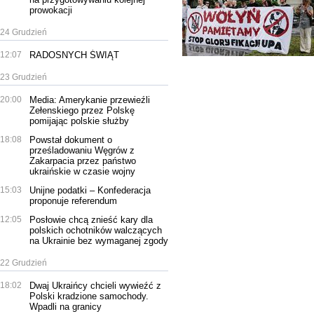
prowokacji
24 Grudzień
12:07
RADOSNYCH ŚWIĄT
23 Grudzień
20:00
Media: Amerykanie przewieźli
Zełenskiego przez Polskę
pomijając polskie służby
18:08
Powstał dokument o
prześladowaniu Węgrów z
Zakarpacia przez państwo
ukraińskie w czasie wojny
15:03
Unijne podatki – Konfederacja
proponuje referendum
12:05
Posłowie chcą znieść kary dla
polskich ochotników walczących
na Ukrainie bez wymaganej zgody
22 Grudzień
18:02
Dwaj Ukraińcy chcieli wywieźć z
Polski kradzione samochody.
Wpadli na granicy