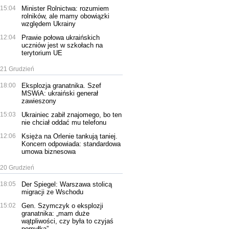
15:04
Minister Rolnictwa: rozumiem
rolników, ale mamy obowiązki
względem Ukrainy
12:04
Prawie połowa ukraińskich
uczniów jest w szkołach na
terytorium UE
21 Grudzień
18:00
Eksplozja granatnika. Szef
MSWiA: ukraiński generał
zawieszony
15:03
Ukrainiec zabił znajomego, bo ten
nie chciał oddać mu telefonu
12:06
Księża na Orlenie tankują taniej.
Koncern odpowiada: standardowa
umowa biznesowa
20 Grudzień
18:05
Der Spiegel: Warszawa stolicą
migracji ze Wschodu
15:02
Gen. Szymczyk o eksplozji
granatnika: „mam duże
wątpliwości, czy była to czyjaś
pomyłka”