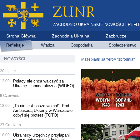
ZACHODNIO-UKRAIŃSKIE NOWOŚCI I REFL
Strona Główna
Zachodnia Ukraina
Zazbrucze
Refleksje
Władza
Gospodarka
Społeczeństwo
NOWOŚCI
Матеріали за тегом "zbrodnia"
20 Lipiec
12:00
Polacy nie chcą walczyć za
Ukrainę – sonda uliczna (WIDEO)
9 Czerwiec
18:00
„To nie jest nasza wojna!”: Pod
Ambasadą Ukrainy w Warszawie
odbył się protest (FOTO)
27 Grudzień
18:00
Ukraińscy urzędnicy przyłapani
na przygotowywaniu kolejnej