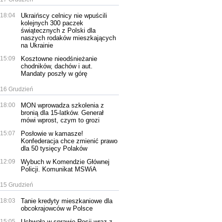
18:04
Ukraińscy celnicy nie wpuścili
kolejnych 300 paczek
świątecznych z Polski dla
naszych rodaków mieszkających
na Ukrainie
15:09
Kosztowne nieodśnieżanie
chodników, dachów i aut.
Mandaty poszły w górę
16 Grudzień
18:00
MON wprowadza szkolenia z
bronią dla 15-latków. Generał
mówi wprost, czym to grozi
15:07
Posłowie w kamasze!
Konfederacja chce zmienić prawo
dla 50 tysięcy Polaków
12:09
Wybuch w Komendzie Głównej
Policji. Komunikat MSWiA
15 Grudzień
18:03
Tanie kredyty mieszkaniowe dla
obcokrajowców w Polsce
15:05
Uchwała w sprawie Rosji wraz z