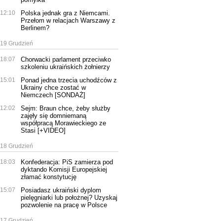
12:10
Polska jednak gra z Niemcami.
Przełom w relacjach Warszawy z
Berlinem?
19 Grudzień
18:07
Chorwacki parlament przeciwko
szkoleniu ukraińskich żołnierzy
15:01
Ponad jedna trzecia uchodźców z
Ukrainy chce zostać w
Niemczech [SONDAŻ]
12:02
Sejm: Braun chce, żeby służby
zajęły się domniemaną
współpracą Morawieckiego ze
Stasi [+VIDEO]
18 Grudzień
18:03
Konfederacja: PiS zamierza pod
dyktando Komisji Europejskiej
złamać konstytucję
15:07
Posiadasz ukraiński dyplom
pielęgniarki lub położnej? Uzyskaj
pozwolenie na pracę w Polsce
17 Grudzień