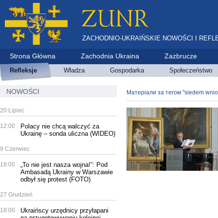
ZACHODNIO-UKRAIŃSKIE NOWOŚCI I REFL
Strona Główna
Zachodnia Ukraina
Zazbrucze
Refleksje
Władza
Gospodarka
Społeczeństwo
NOWOŚCI
Матеріали за тегом "siedem wnio
20 Lipiec
12:00
Polacy nie chcą walczyć za
Ukrainę – sonda uliczna (WIDEO)
9 Czerwiec
18:00
„To nie jest nasza wojna!”: Pod
Ambasadą Ukrainy w Warszawie
odbył się protest (FOTO)
27 Grudzień
18:00
Ukraińscy urzędnicy przyłapani
na przygotowywaniu kolejnej