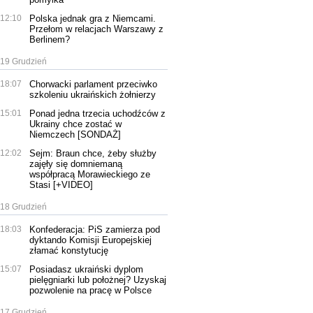
12:10
Polska jednak gra z Niemcami.
Przełom w relacjach Warszawy z
Berlinem?
19 Grudzień
18:07
Chorwacki parlament przeciwko
szkoleniu ukraińskich żołnierzy
15:01
Ponad jedna trzecia uchodźców z
Ukrainy chce zostać w
Niemczech [SONDAŻ]
12:02
Sejm: Braun chce, żeby służby
zajęły się domniemaną
współpracą Morawieckiego ze
Stasi [+VIDEO]
18 Grudzień
18:03
Konfederacja: PiS zamierza pod
dyktando Komisji Europejskiej
złamać konstytucję
15:07
Posiadasz ukraiński dyplom
pielęgniarki lub położnej? Uzyskaj
pozwolenie na pracę w Polsce
17 Grudzień