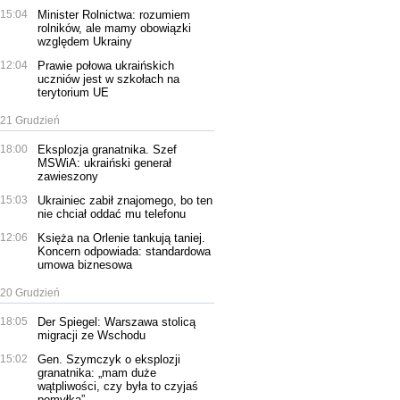
15:04
Minister Rolnictwa: rozumiem
rolników, ale mamy obowiązki
względem Ukrainy
12:04
Prawie połowa ukraińskich
uczniów jest w szkołach na
terytorium UE
21 Grudzień
18:00
Eksplozja granatnika. Szef
MSWiA: ukraiński generał
zawieszony
15:03
Ukrainiec zabił znajomego, bo ten
nie chciał oddać mu telefonu
12:06
Księża na Orlenie tankują taniej.
Koncern odpowiada: standardowa
umowa biznesowa
20 Grudzień
18:05
Der Spiegel: Warszawa stolicą
migracji ze Wschodu
15:02
Gen. Szymczyk o eksplozji
granatnika: „mam duże
wątpliwości, czy była to czyjaś
pomyłka”