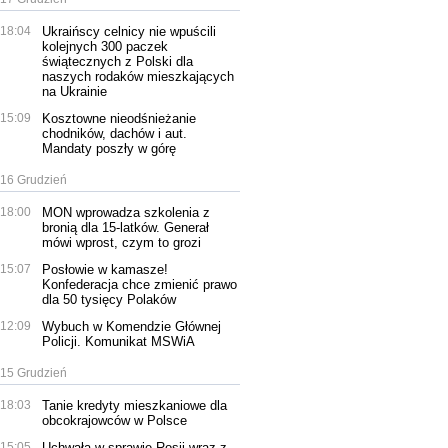
18:04
Ukraińscy celnicy nie wpuścili
kolejnych 300 paczek
świątecznych z Polski dla
naszych rodaków mieszkających
na Ukrainie
15:09
Kosztowne nieodśnieżanie
chodników, dachów i aut.
Mandaty poszły w górę
16 Grudzień
18:00
MON wprowadza szkolenia z
bronią dla 15-latków. Generał
mówi wprost, czym to grozi
15:07
Posłowie w kamasze!
Konfederacja chce zmienić prawo
dla 50 tysięcy Polaków
12:09
Wybuch w Komendzie Głównej
Policji. Komunikat MSWiA
15 Grudzień
18:03
Tanie kredyty mieszkaniowe dla
obcokrajowców w Polsce
15:05
Uchwała w sprawie Rosji wraz z