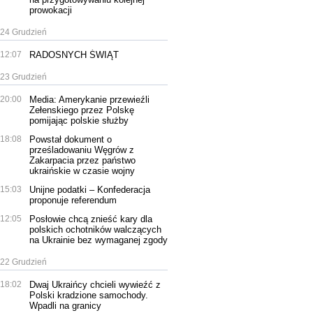
prowokacji
24 Grudzień
12:07
RADOSNYCH ŚWIĄT
23 Grudzień
20:00
Media: Amerykanie przewieźli
Zełenskiego przez Polskę
pomijając polskie służby
18:08
Powstał dokument o
prześladowaniu Węgrów z
Zakarpacia przez państwo
ukraińskie w czasie wojny
15:03
Unijne podatki – Konfederacja
proponuje referendum
12:05
Posłowie chcą znieść kary dla
polskich ochotników walczących
na Ukrainie bez wymaganej zgody
22 Grudzień
18:02
Dwaj Ukraińcy chcieli wywieźć z
Polski kradzione samochody.
Wpadli na granicy