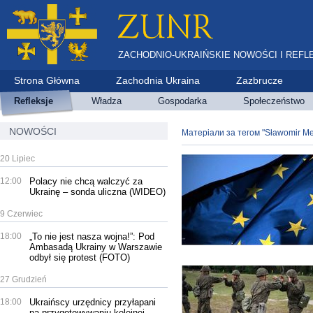
ZACHODNIO-UKRAIŃSKIE NOWOŚCI I REFL
Strona Główna
Zachodnia Ukraina
Zazbrucze
Refleksje
Władza
Gospodarka
Społeczeństwo
NOWOŚCI
Матеріали за тегом "Sławomir Me
20 Lipiec
12:00
Polacy nie chcą walczyć za
Ukrainę – sonda uliczna (WIDEO)
9 Czerwiec
18:00
„To nie jest nasza wojna!”: Pod
Ambasadą Ukrainy w Warszawie
odbył się protest (FOTO)
27 Grudzień
18:00
Ukraińscy urzędnicy przyłapani
na przygotowywaniu kolejnej