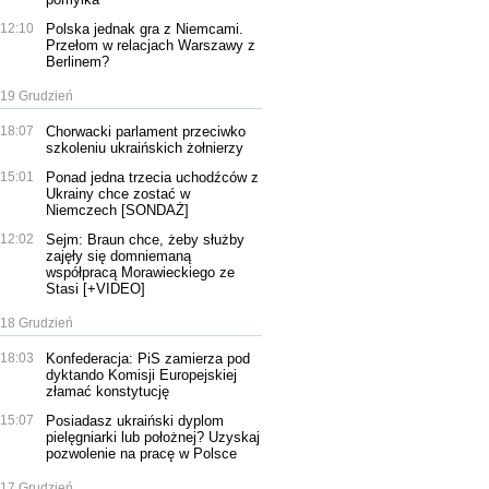
12:10
Polska jednak gra z Niemcami.
Przełom w relacjach Warszawy z
Berlinem?
19 Grudzień
18:07
Chorwacki parlament przeciwko
szkoleniu ukraińskich żołnierzy
15:01
Ponad jedna trzecia uchodźców z
Ukrainy chce zostać w
Niemczech [SONDAŻ]
12:02
Sejm: Braun chce, żeby służby
zajęły się domniemaną
współpracą Morawieckiego ze
Stasi [+VIDEO]
18 Grudzień
18:03
Konfederacja: PiS zamierza pod
dyktando Komisji Europejskiej
złamać konstytucję
15:07
Posiadasz ukraiński dyplom
pielęgniarki lub położnej? Uzyskaj
pozwolenie na pracę w Polsce
17 Grudzień