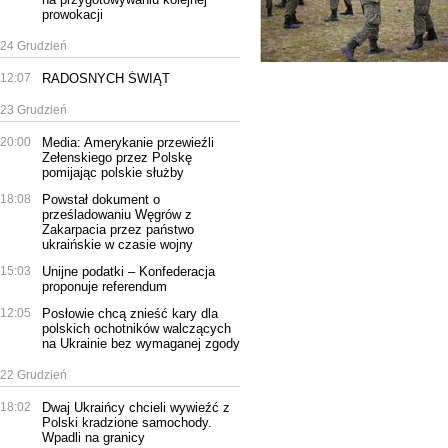
prowokacji
24 Grudzień
12:07
RADOSNYCH ŚWIĄT
23 Grudzień
20:00
Media: Amerykanie przewieźli
Zełenskiego przez Polskę
pomijając polskie służby
18:08
Powstał dokument o
prześladowaniu Węgrów z
Zakarpacia przez państwo
ukraińskie w czasie wojny
15:03
Unijne podatki – Konfederacja
proponuje referendum
12:05
Posłowie chcą znieść kary dla
polskich ochotników walczących
na Ukrainie bez wymaganej zgody
22 Grudzień
18:02
Dwaj Ukraińcy chcieli wywieźć z
Polski kradzione samochody.
Wpadli na granicy