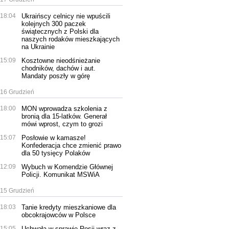
18:04
Ukraińscy celnicy nie wpuścili
kolejnych 300 paczek
świątecznych z Polski dla
naszych rodaków mieszkających
na Ukrainie
15:09
Kosztowne nieodśnieżanie
chodników, dachów i aut.
Mandaty poszły w górę
16 Grudzień
18:00
MON wprowadza szkolenia z
bronią dla 15-latków. Generał
mówi wprost, czym to grozi
15:07
Posłowie w kamasze!
Konfederacja chce zmienić prawo
dla 50 tysięcy Polaków
12:09
Wybuch w Komendzie Głównej
Policji. Komunikat MSWiA
15 Grudzień
18:03
Tanie kredyty mieszkaniowe dla
obcokrajowców w Polsce
15:05
Uchwała w sprawie Rosji wraz z