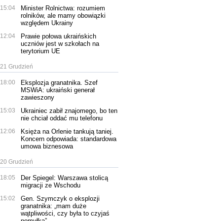
15:04
Minister Rolnictwa: rozumiem
rolników, ale mamy obowiązki
względem Ukrainy
12:04
Prawie połowa ukraińskich
uczniów jest w szkołach na
terytorium UE
21 Grudzień
18:00
Eksplozja granatnika. Szef
MSWiA: ukraiński generał
zawieszony
15:03
Ukrainiec zabił znajomego, bo ten
nie chciał oddać mu telefonu
12:06
Księża na Orlenie tankują taniej.
Koncern odpowiada: standardowa
umowa biznesowa
20 Grudzień
18:05
Der Spiegel: Warszawa stolicą
migracji ze Wschodu
15:02
Gen. Szymczyk o eksplozji
granatnika: „mam duże
wątpliwości, czy była to czyjaś
pomyłka”