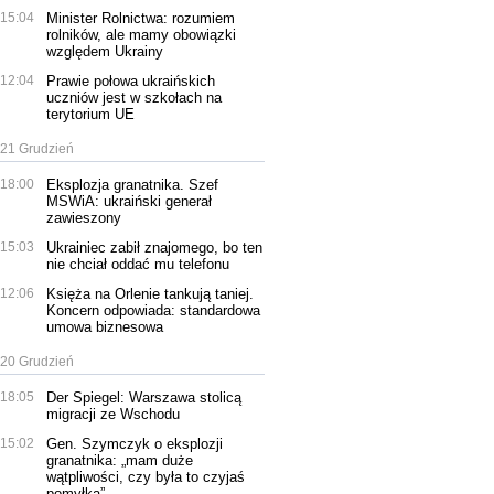
15:04
Minister Rolnictwa: rozumiem
rolników, ale mamy obowiązki
względem Ukrainy
12:04
Prawie połowa ukraińskich
uczniów jest w szkołach na
terytorium UE
21 Grudzień
18:00
Eksplozja granatnika. Szef
MSWiA: ukraiński generał
zawieszony
15:03
Ukrainiec zabił znajomego, bo ten
nie chciał oddać mu telefonu
12:06
Księża na Orlenie tankują taniej.
Koncern odpowiada: standardowa
umowa biznesowa
20 Grudzień
18:05
Der Spiegel: Warszawa stolicą
migracji ze Wschodu
15:02
Gen. Szymczyk o eksplozji
granatnika: „mam duże
wątpliwości, czy była to czyjaś
pomyłka”