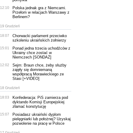
12:10
Polska jednak gra z Niemcami.
Przełom w relacjach Warszawy z
Berlinem?
19 Grudzień
18:07
Chorwacki parlament przeciwko
szkoleniu ukraińskich żołnierzy
15:01
Ponad jedna trzecia uchodźców z
Ukrainy chce zostać w
Niemczech [SONDAŻ]
12:02
Sejm: Braun chce, żeby służby
zajęły się domniemaną
współpracą Morawieckiego ze
Stasi [+VIDEO]
18 Grudzień
18:03
Konfederacja: PiS zamierza pod
dyktando Komisji Europejskiej
złamać konstytucję
15:07
Posiadasz ukraiński dyplom
pielęgniarki lub położnej? Uzyskaj
pozwolenie na pracę w Polsce
17 Grudzień