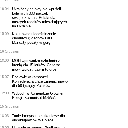
18:04
Ukraińscy celnicy nie wpuścili
kolejnych 300 paczek
świątecznych z Polski dla
naszych rodaków mieszkających
na Ukrainie
15:09
Kosztowne nieodśnieżanie
chodników, dachów i aut.
Mandaty poszły w górę
16 Grudzień
18:00
MON wprowadza szkolenia z
bronią dla 15-latków. Generał
mówi wprost, czym to grozi
15:07
Posłowie w kamasze!
Konfederacja chce zmienić prawo
dla 50 tysięcy Polaków
12:09
Wybuch w Komendzie Głównej
Policji. Komunikat MSWiA
15 Grudzień
18:03
Tanie kredyty mieszkaniowe dla
obcokrajowców w Polsce
15:05
Uchwała w sprawie Rosji wraz z