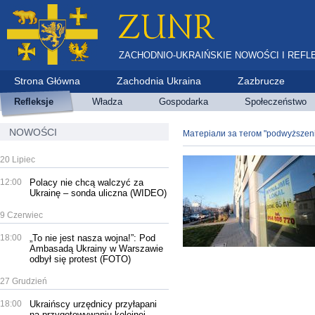
ZACHODNIO-UKRAIŃSKIE NOWOŚCI I REFL
Strona Główna
Zachodnia Ukraina
Zazbrucze
Refleksje
Władza
Gospodarka
Społeczeństwo
NOWOŚCI
Матеріали за тегом "podwyższeni
20 Lipiec
12:00
Polacy nie chcą walczyć za
Ukrainę – sonda uliczna (WIDEO)
9 Czerwiec
18:00
„To nie jest nasza wojna!”: Pod
Ambasadą Ukrainy w Warszawie
odbył się protest (FOTO)
27 Grudzień
18:00
Ukraińscy urzędnicy przyłapani
na przygotowywaniu kolejnej