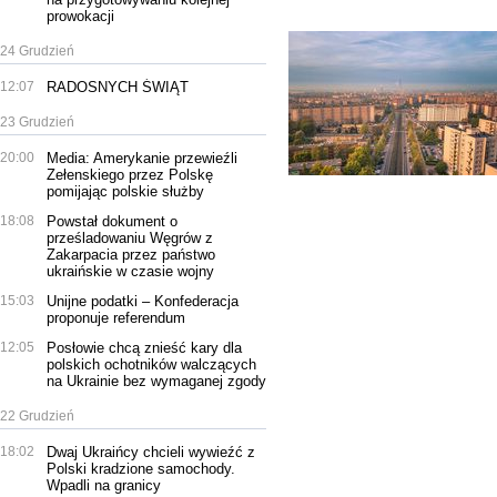
prowokacji
24 Grudzień
12:07
RADOSNYCH ŚWIĄT
23 Grudzień
20:00
Media: Amerykanie przewieźli
Zełenskiego przez Polskę
pomijając polskie służby
18:08
Powstał dokument o
prześladowaniu Węgrów z
Zakarpacia przez państwo
ukraińskie w czasie wojny
15:03
Unijne podatki – Konfederacja
proponuje referendum
12:05
Posłowie chcą znieść kary dla
polskich ochotników walczących
na Ukrainie bez wymaganej zgody
22 Grudzień
18:02
Dwaj Ukraińcy chcieli wywieźć z
Polski kradzione samochody.
Wpadli na granicy