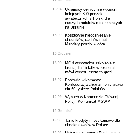
18:04
Ukraińscy celnicy nie wpuścili
kolejnych 300 paczek
świątecznych z Polski dla
naszych rodaków mieszkających
na Ukrainie
15:09
Kosztowne nieodśnieżanie
chodników, dachów i aut.
Mandaty poszły w górę
16 Grudzień
18:00
MON wprowadza szkolenia z
bronią dla 15-latków. Generał
mówi wprost, czym to grozi
15:07
Posłowie w kamasze!
Konfederacja chce zmienić prawo
dla 50 tysięcy Polaków
12:09
Wybuch w Komendzie Głównej
Policji. Komunikat MSWiA
15 Grudzień
18:03
Tanie kredyty mieszkaniowe dla
obcokrajowców w Polsce
15:05
Uchwała w sprawie Rosji wraz z