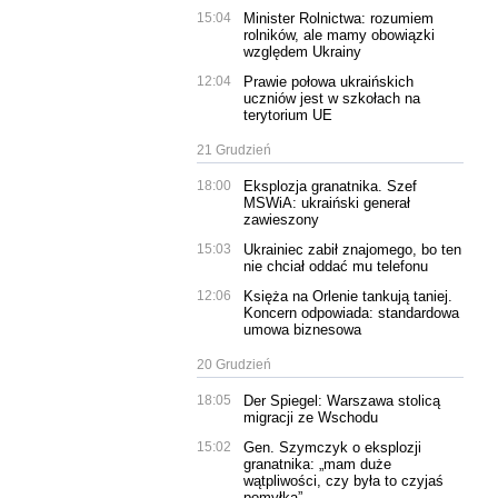
15:04
Minister Rolnictwa: rozumiem
rolników, ale mamy obowiązki
względem Ukrainy
12:04
Prawie połowa ukraińskich
uczniów jest w szkołach na
terytorium UE
21 Grudzień
18:00
Eksplozja granatnika. Szef
MSWiA: ukraiński generał
zawieszony
15:03
Ukrainiec zabił znajomego, bo ten
nie chciał oddać mu telefonu
12:06
Księża na Orlenie tankują taniej.
Koncern odpowiada: standardowa
umowa biznesowa
20 Grudzień
18:05
Der Spiegel: Warszawa stolicą
migracji ze Wschodu
15:02
Gen. Szymczyk o eksplozji
granatnika: „mam duże
wątpliwości, czy była to czyjaś
pomyłka”