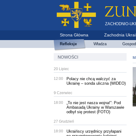
ZACHODNIO-UK
Strona Główna
Zachodnia Ukra
Refleksje
Władza
Gospod
NOWOŚCI
М
20 Lipiec
12:00
Polacy nie chcą walczyć za
Ukrainę – sonda uliczna (WIDEO)
9 Czerwiec
18:00
„To nie jest nasza wojna!”: Pod
Ambasadą Ukrainy w Warszawie
odbył się protest (FOTO)
27 Grudzień
18:00
Ukraińscy urzędnicy przyłapani
na przygotowywaniu kolejnej