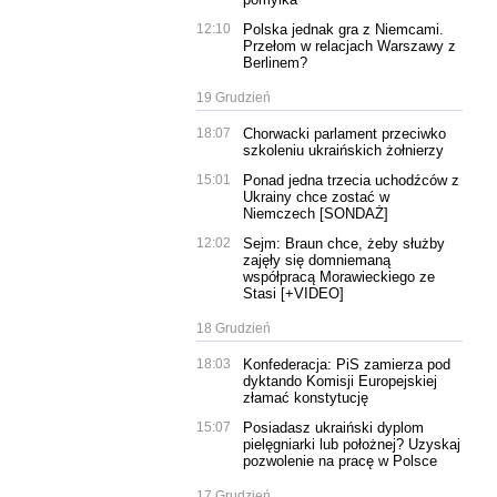
12:10
Polska jednak gra z Niemcami.
Przełom w relacjach Warszawy z
Berlinem?
19 Grudzień
18:07
Chorwacki parlament przeciwko
szkoleniu ukraińskich żołnierzy
15:01
Ponad jedna trzecia uchodźców z
Ukrainy chce zostać w
Niemczech [SONDAŻ]
12:02
Sejm: Braun chce, żeby służby
zajęły się domniemaną
współpracą Morawieckiego ze
Stasi [+VIDEO]
18 Grudzień
18:03
Konfederacja: PiS zamierza pod
dyktando Komisji Europejskiej
złamać konstytucję
15:07
Posiadasz ukraiński dyplom
pielęgniarki lub położnej? Uzyskaj
pozwolenie na pracę w Polsce
17 Grudzień