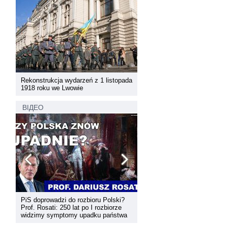
pada
Rekonstrukcja wydarzeń z 1 listopada
Rekonstrukcja wydarzeń z 1 
1918 roku we Lwowie
1918 roku we Lwowie
ВІДЕО
PiS doprowadzi do rozbioru Polski?
Dyskusja "Wspólna przestrz
Prof. Rosati: 250 lat po I rozbiorze
informacyjna Zachodniej Ukr
widzimy symptomy upadku państwa