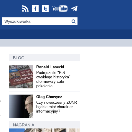
BLOGI
Ronald Lasecki
Podręczniki "PiS-
owskiego historyka"
uformowały całe
pokolenia
Oleg Chawycz
a
Czy nowoczesny ZUNR
będzie miał charakter
informacyjny?
,
NAGRANIA