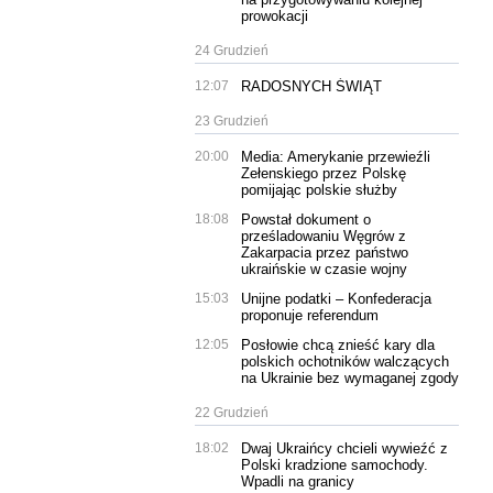
prowokacji
24 Grudzień
12:07
RADOSNYCH ŚWIĄT
23 Grudzień
20:00
Media: Amerykanie przewieźli
Zełenskiego przez Polskę
pomijając polskie służby
18:08
Powstał dokument o
prześladowaniu Węgrów z
Zakarpacia przez państwo
ukraińskie w czasie wojny
15:03
Unijne podatki – Konfederacja
proponuje referendum
12:05
Posłowie chcą znieść kary dla
polskich ochotników walczących
na Ukrainie bez wymaganej zgody
22 Grudzień
18:02
Dwaj Ukraińcy chcieli wywieźć z
Polski kradzione samochody.
Wpadli na granicy