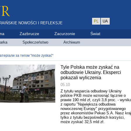
PL
UA
RAIŃSKIE NOWOŚCI I REFLEKSJE
ina
Zazbrucze
Zacurzonie
Świat
arka
Społeczeństwo
Archiwum
атеріали за тегом "może zyskać"
Tyle Polska może zyskać na
odbudowie Ukrainy. Eksperci
pokazali wyliczenia
05.10
Z tytułu wsparcia odbudowy Ukrainy
polskie PKB może wzrosnąć łącznie o
prawie 190 mld zł, czyli 3,8 proc. - wynik
z raportu "Największa odbudowa
nowoczesnej Europy" przygotowanego
przez ekonomistów Pekao S.A. Nasz kraj
tylko z tytułu bezpośrednich korzyści,
może zyskać 32,5 mld zł.