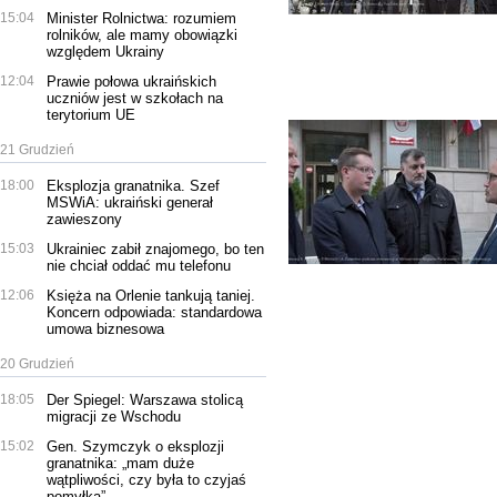
15:04
Minister Rolnictwa: rozumiem
rolników, ale mamy obowiązki
względem Ukrainy
12:04
Prawie połowa ukraińskich
uczniów jest w szkołach na
terytorium UE
21 Grudzień
18:00
Eksplozja granatnika. Szef
MSWiA: ukraiński generał
zawieszony
15:03
Ukrainiec zabił znajomego, bo ten
nie chciał oddać mu telefonu
12:06
Księża na Orlenie tankują taniej.
Koncern odpowiada: standardowa
umowa biznesowa
20 Grudzień
18:05
Der Spiegel: Warszawa stolicą
migracji ze Wschodu
15:02
Gen. Szymczyk o eksplozji
granatnika: „mam duże
wątpliwości, czy była to czyjaś
pomyłka”