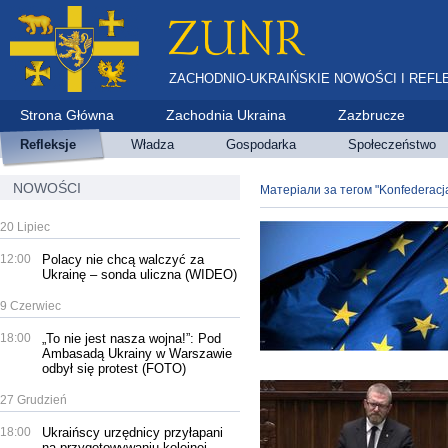
ZACHODNIO-UKRAIŃSKIE NOWOŚCI I REFL
Strona Główna
Zachodnia Ukraina
Zazbrucze
Refleksje
Władza
Gospodarka
Społeczeństwo
NOWOŚCI
Матеріали за тегом "Konfederacja
20 Lipiec
12:00
Polacy nie chcą walczyć za
Ukrainę – sonda uliczna (WIDEO)
9 Czerwiec
18:00
„To nie jest nasza wojna!”: Pod
Ambasadą Ukrainy w Warszawie
odbył się protest (FOTO)
27 Grudzień
18:00
Ukraińscy urzędnicy przyłapani
na przygotowywaniu kolejnej