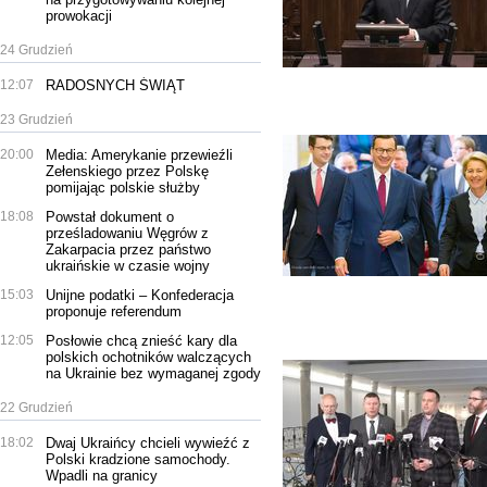
prowokacji
24 Grudzień
12:07
RADOSNYCH ŚWIĄT
23 Grudzień
20:00
Media: Amerykanie przewieźli
Zełenskiego przez Polskę
pomijając polskie służby
18:08
Powstał dokument o
prześladowaniu Węgrów z
Zakarpacia przez państwo
ukraińskie w czasie wojny
15:03
Unijne podatki – Konfederacja
proponuje referendum
12:05
Posłowie chcą znieść kary dla
polskich ochotników walczących
na Ukrainie bez wymaganej zgody
22 Grudzień
18:02
Dwaj Ukraińcy chcieli wywieźć z
Polski kradzione samochody.
Wpadli na granicy