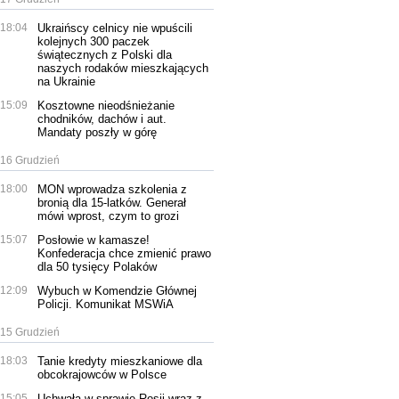
18:04
Ukraińscy celnicy nie wpuścili
kolejnych 300 paczek
świątecznych z Polski dla
naszych rodaków mieszkających
na Ukrainie
15:09
Kosztowne nieodśnieżanie
chodników, dachów i aut.
Mandaty poszły w górę
16 Grudzień
18:00
MON wprowadza szkolenia z
bronią dla 15-latków. Generał
mówi wprost, czym to grozi
15:07
Posłowie w kamasze!
Konfederacja chce zmienić prawo
dla 50 tysięcy Polaków
12:09
Wybuch w Komendzie Głównej
Policji. Komunikat MSWiA
15 Grudzień
18:03
Tanie kredyty mieszkaniowe dla
obcokrajowców w Polsce
15:05
Uchwała w sprawie Rosji wraz z