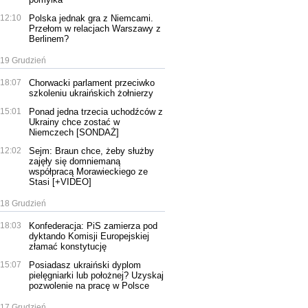
12:10
Polska jednak gra z Niemcami.
Przełom w relacjach Warszawy z
Berlinem?
19 Grudzień
18:07
Chorwacki parlament przeciwko
szkoleniu ukraińskich żołnierzy
15:01
Ponad jedna trzecia uchodźców z
Ukrainy chce zostać w
Niemczech [SONDAŻ]
12:02
Sejm: Braun chce, żeby służby
zajęły się domniemaną
współpracą Morawieckiego ze
Stasi [+VIDEO]
18 Grudzień
18:03
Konfederacja: PiS zamierza pod
dyktando Komisji Europejskiej
złamać konstytucję
15:07
Posiadasz ukraiński dyplom
pielęgniarki lub położnej? Uzyskaj
pozwolenie na pracę w Polsce
17 Grudzień