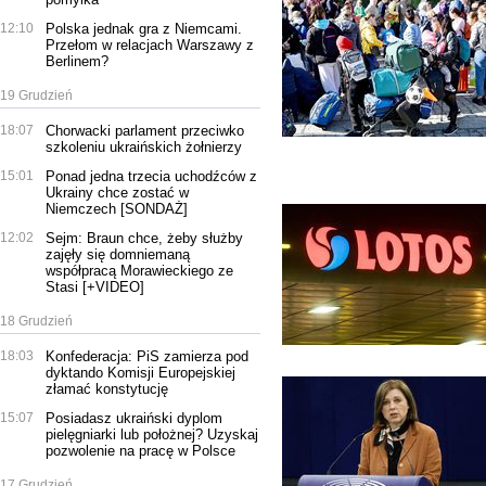
12:10
Polska jednak gra z Niemcami.
Przełom w relacjach Warszawy z
Berlinem?
19 Grudzień
18:07
Chorwacki parlament przeciwko
szkoleniu ukraińskich żołnierzy
15:01
Ponad jedna trzecia uchodźców z
Ukrainy chce zostać w
Niemczech [SONDAŻ]
12:02
Sejm: Braun chce, żeby służby
zajęły się domniemaną
współpracą Morawieckiego ze
Stasi [+VIDEO]
18 Grudzień
18:03
Konfederacja: PiS zamierza pod
dyktando Komisji Europejskiej
złamać konstytucję
15:07
Posiadasz ukraiński dyplom
pielęgniarki lub położnej? Uzyskaj
pozwolenie na pracę w Polsce
17 Grudzień