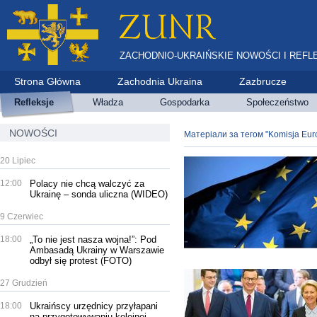
ZACHODNIO-UKRAIŃSKIE NOWOŚCI I REFL
Strona Główna
Zachodnia Ukraina
Zazbrucze
Refleksje
Władza
Gospodarka
Społeczeństwo
NOWOŚCI
Матеріали за тегом "Komisja Eur
20 Lipiec
12:00
Polacy nie chcą walczyć za
Ukrainę – sonda uliczna (WIDEO)
9 Czerwiec
18:00
„To nie jest nasza wojna!”: Pod
Ambasadą Ukrainy w Warszawie
odbył się protest (FOTO)
27 Grudzień
18:00
Ukraińscy urzędnicy przyłapani
na przygotowywaniu kolejnej