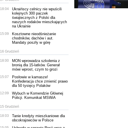
18:04
Ukraińscy celnicy nie wpuścili
kolejnych 300 paczek
świątecznych z Polski dla
naszych rodaków mieszkających
na Ukrainie
15:09
Kosztowne nieodśnieżanie
chodników, dachów i aut.
Mandaty poszły w górę
16 Grudzień
18:00
MON wprowadza szkolenia z
bronią dla 15-latków. Generał
mówi wprost, czym to grozi
15:07
Posłowie w kamasze!
Konfederacja chce zmienić prawo
dla 50 tysięcy Polaków
12:09
Wybuch w Komendzie Głównej
Policji. Komunikat MSWiA
15 Grudzień
18:03
Tanie kredyty mieszkaniowe dla
obcokrajowców w Polsce
15:05
Uchwała w sprawie Rosji wraz z