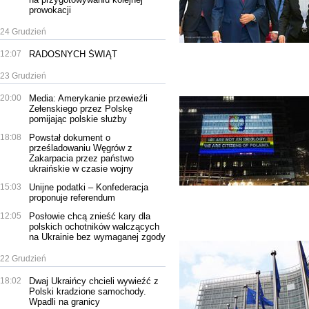
prowokacji
24 Grudzień
12:07
RADOSNYCH ŚWIĄT
23 Grudzień
20:00
Media: Amerykanie przewieźli
Zełenskiego przez Polskę
pomijając polskie służby
18:08
Powstał dokument o
prześladowaniu Węgrów z
Zakarpacia przez państwo
ukraińskie w czasie wojny
15:03
Unijne podatki – Konfederacja
proponuje referendum
12:05
Posłowie chcą znieść kary dla
polskich ochotników walczących
na Ukrainie bez wymaganej zgody
22 Grudzień
18:02
Dwaj Ukraińcy chcieli wywieźć z
Polski kradzione samochody.
Wpadli na granicy