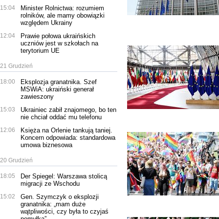
15:04
Minister Rolnictwa: rozumiem
rolników, ale mamy obowiązki
względem Ukrainy
12:04
Prawie połowa ukraińskich
uczniów jest w szkołach na
terytorium UE
21 Grudzień
18:00
Eksplozja granatnika. Szef
MSWiA: ukraiński generał
zawieszony
15:03
Ukrainiec zabił znajomego, bo ten
nie chciał oddać mu telefonu
12:06
Księża na Orlenie tankują taniej.
Koncern odpowiada: standardowa
umowa biznesowa
20 Grudzień
18:05
Der Spiegel: Warszawa stolicą
migracji ze Wschodu
15:02
Gen. Szymczyk o eksplozji
granatnika: „mam duże
wątpliwości, czy była to czyjaś
pomyłka”