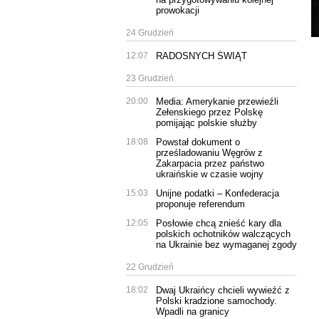
prowokacji
24 Grudzień
12:07
RADOSNYCH ŚWIĄT
23 Grudzień
20:00
Media: Amerykanie przewieźli
Zełenskiego przez Polskę
pomijając polskie służby
18:08
Powstał dokument o
prześladowaniu Węgrów z
Zakarpacia przez państwo
ukraińskie w czasie wojny
15:03
Unijne podatki – Konfederacja
proponuje referendum
12:05
Posłowie chcą znieść kary dla
polskich ochotników walczących
na Ukrainie bez wymaganej zgody
22 Grudzień
18:02
Dwaj Ukraińcy chcieli wywieźć z
Polski kradzione samochody.
Wpadli na granicy