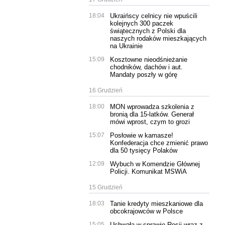
18:04
Ukraińscy celnicy nie wpuścili
kolejnych 300 paczek
świątecznych z Polski dla
naszych rodaków mieszkających
na Ukrainie
15:09
Kosztowne nieodśnieżanie
chodników, dachów i aut.
Mandaty poszły w górę
16 Grudzień
18:00
MON wprowadza szkolenia z
bronią dla 15-latków. Generał
mówi wprost, czym to grozi
15:07
Posłowie w kamasze!
Konfederacja chce zmienić prawo
dla 50 tysięcy Polaków
12:09
Wybuch w Komendzie Głównej
Policji. Komunikat MSWiA
15 Grudzień
18:03
Tanie kredyty mieszkaniowe dla
obcokrajowców w Polsce
15:05
Uchwała w sprawie Rosji wraz z