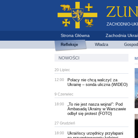
ZACHODNIO-UK
Strona Główna
Zachodnia Ukra
Refleksje
Władza
Gospod
NOWOŚCI
М
20 Lipiec
12:00
Polacy nie chcą walczyć za
Ukrainę – sonda uliczna (WIDEO)
9 Czerwiec
18:00
„To nie jest nasza wojna!”: Pod
Ambasadą Ukrainy w Warszawie
odbył się protest (FOTO)
27 Grudzień
18:00
Ukraińscy urzędnicy przyłapani
na przygotowywaniu kolejnej