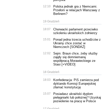
12:10
Polska jednak gra z Niemcami.
Przełom w relacjach Warszawy z
Berlinem?
19 Grudzień
18:07
Chorwacki parlament przeciwko
szkoleniu ukraińskich żołnierzy
15:01
Ponad jedna trzecia uchodźców z
Ukrainy chce zostać w
Niemczech [SONDAŻ]
12:02
Sejm: Braun chce, żeby służby
zajęły się domniemaną
współpracą Morawieckiego ze
Stasi [+VIDEO]
18 Grudzień
18:03
Konfederacja: PiS zamierza pod
dyktando Komisji Europejskiej
złamać konstytucję
15:07
Posiadasz ukraiński dyplom
pielęgniarki lub położnej? Uzyskaj
pozwolenie na pracę w Polsce
17 Grudzień