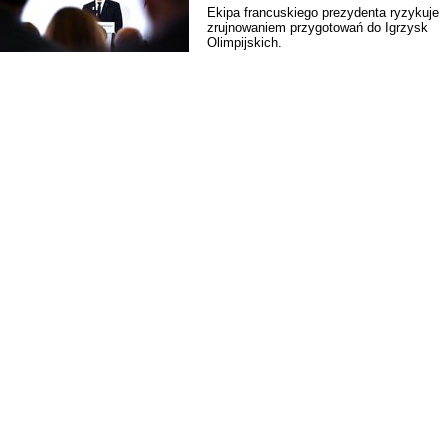
Ekipa francuskiego prezydenta ryzykuje
zrujnowaniem przygotowań do Igrzysk
Olimpijskich.
Rekonstrukcja wydarzeń z 1 listo
1918 roku we Lwowie
Dyskusja "Wspólna przestrzeń
informacyjna Zachodniej Ukrainy"