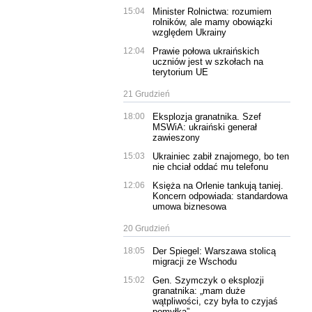
15:04
Minister Rolnictwa: rozumiem
rolników, ale mamy obowiązki
względem Ukrainy
12:04
Prawie połowa ukraińskich
uczniów jest w szkołach na
terytorium UE
21 Grudzień
18:00
Eksplozja granatnika. Szef
MSWiA: ukraiński generał
zawieszony
15:03
Ukrainiec zabił znajomego, bo ten
nie chciał oddać mu telefonu
12:06
Księża na Orlenie tankują taniej.
Koncern odpowiada: standardowa
umowa biznesowa
20 Grudzień
18:05
Der Spiegel: Warszawa stolicą
migracji ze Wschodu
15:02
Gen. Szymczyk o eksplozji
granatnika: „mam duże
wątpliwości, czy była to czyjaś
pomyłka”