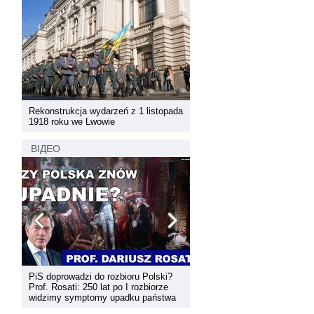
pada
Rekonstrukcja wydarzeń z 1 listopada
Rekonstrukcja wydarzeń z 1 
1918 roku we Lwowie
1918 roku we Lwowie
ВІДЕО
PiS doprowadzi do rozbioru Polski?
Dyskusja "Wspólna przestrz
Prof. Rosati: 250 lat po I rozbiorze
informacyjna Zachodniej Ukr
widzimy symptomy upadku państwa