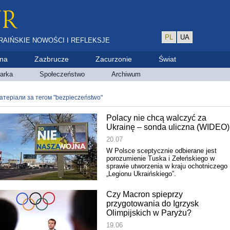
PL
UA
RAIŃSKIE NOWOŚCI I REFLEKSJE
ina
Zazbrucze
Zacurzonie
Świat
arka
Społeczeństwo
Archiwum
атеріали за тегом "bezpieczeństwo"
Polacy nie chcą walczyć za
Ukrainę – sonda uliczna (WIDEO)
20.07
W Polsce sceptycznie odbierane jest
porozumienie Tuska i Zełeńskiego w
sprawie utworzenia w kraju ochotniczego
„Legionu Ukraińskiego”.
Czy Macron spieprzy
przygotowania do Igrzysk
Olimpijskich w Paryżu?
19.06