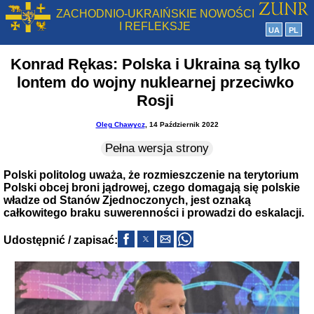
ZACHODNIO-UKRAIŃSKIE NOWOŚCI
I REFLEKSJE
UA
PL
Konrad Rękas: Polska i Ukraina są tylko
lontem do wojny nuklearnej przeciwko
Rosji
Oleg Chawycz
, 14 Październik 2022
Pełna wersja strony
Polski politolog uważa, że ​​rozmieszczenie na terytorium
Polski obcej broni jądrowej, czego domagają się polskie
władze od Stanów Zjednoczonych, jest oznaką
całkowitego braku suwerenności i prowadzi do eskalacji.
Udostępnić / zapisać: