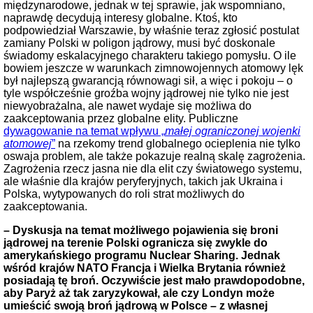
międzynarodowe, jednak w tej sprawie, jak wspomniano,
naprawdę decydują interesy globalne. Ktoś, kto
podpowiedział Warszawie, by właśnie teraz zgłosić postulat
zamiany Polski w poligon jądrowy, musi być doskonale
świadomy eskalacyjnego charakteru takiego pomysłu. O ile
bowiem jeszcze w warunkach zimnowojennych atomowy lęk
był najlepszą gwarancją równowagi sił, a więc i pokoju – o
tyle współcześnie groźba wojny jądrowej nie tylko nie jest
niewyobrażalna, ale nawet wydaje się możliwa do
zaakceptowania przez globalne elity. Publiczne
dywagowanie na temat wpływu „
małej ograniczonej wojenki
atomowej
”
na rzekomy trend globalnego ocieplenia nie tylko
oswaja problem, ale także pokazuje realną skalę zagrożenia.
Zagrożenia rzecz jasna nie dla elit czy światowego systemu,
ale właśnie dla krajów peryferyjnych, takich jak Ukraina i
Polska, wytypowanych do roli strat możliwych do
zaakceptowania.
– Dyskusja na temat możliwego pojawienia się broni
jądrowej na terenie Polski ogranicza się zwykle do
amerykańskiego programu Nuclear Sharing. Jednak
wśród krajów NATO Francja i Wielka Brytania również
posiadają tę broń. Oczywiście jest mało prawdopodobne,
aby Paryż aż tak zaryzykował, ale czy Londyn może
umieścić swoją broń jądrową w Polsce – z własnej