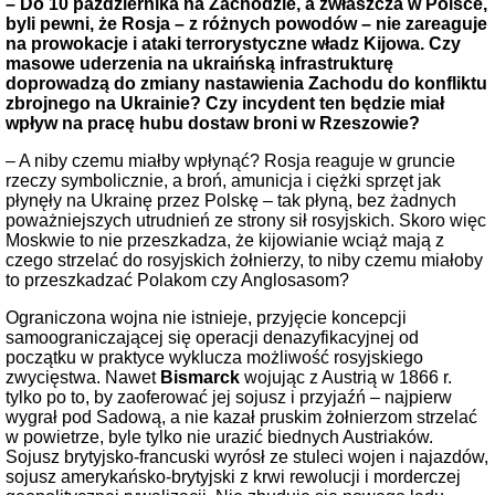
– Do 10 października na Zachodzie, a zwłaszcza w Polsce,
byli pewni, że Rosja – z różnych powodów – nie zareaguje
na prowokacje i ataki terrorystyczne władz Kijowa. Czy
masowe uderzenia na ukraińską infrastrukturę
doprowadzą do zmiany nastawienia Zachodu do konfliktu
zbrojnego na Ukrainie? Czy incydent ten będzie miał
wpływ na pracę hubu dostaw broni w Rzeszowie?
– A niby czemu miałby wpłynąć? Rosja reaguje w gruncie
rzeczy symbolicznie, a broń, amunicja i ciężki sprzęt jak
płynęły na Ukrainę przez Polskę – tak płyną, bez żadnych
poważniejszych utrudnień ze strony sił rosyjskich. Skoro więc
Moskwie to nie przeszkadza, że kijowianie wciąż mają z
czego strzelać do rosyjskich żołnierzy, to niby czemu miałoby
to przeszkadzać Polakom czy Anglosasom?
Ograniczona wojna nie istnieje, przyjęcie koncepcji
samoograniczającej się operacji denazyfikacyjnej od
początku w praktyce wyklucza możliwość rosyjskiego
zwycięstwa. Nawet
Bismarck
wojując z Austrią w 1866 r.
tylko po to, by zaoferować jej sojusz i przyjaźń – najpierw
wygrał pod Sadową, a nie kazał pruskim żołnierzom strzelać
w powietrze, byle tylko nie urazić biednych Austriaków.
Sojusz brytyjsko-francuski wyrósł ze stuleci wojen i najazdów,
sojusz amerykańsko-brytyjski z krwi rewolucji i morderczej