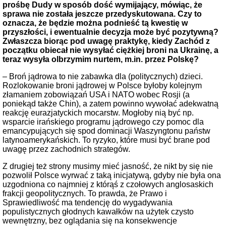
prośbę Dudy w sposób dość wymijający, mówiąc, że
sprawa nie została jeszcze przedyskutowana. Czy to
oznacza, że będzie można podnieść tą kwestię w
przyszłości, i ewentualnie decyzja może być pozytywną?
Zwłaszcza biorąc pod uwagę praktykę, kiedy Zachód z
początku obiecał nie wysyłać ciężkiej broni na Ukrainę, a
teraz wysyła olbrzymim nurtem, m.in. przez Polskę?
– Broń jądrowa to nie zabawka dla (politycznych) dzieci.
Rozlokowanie broni jądrowej w Polsce byłoby kolejnym
złamaniem zobowiązań USA i NATO wobec Rosji (a
poniekąd także Chin), a zatem powinno wywołać adekwatną
reakcję eurazjatyckich mocarstw. Mogłoby nią być np.
wsparcie irańskiego programu jądrowego czy pomoc dla
emancypujących się spod dominacji Waszyngtonu państw
latynoamerykańskich. To ryzyko, które musi być brane pod
uwagę przez zachodnich strategów.
Z drugiej też strony musimy mieć jasność, że nikt by się nie
pozwolił Polsce wyrwać z taką inicjatywą, gdyby nie była ona
uzgodniona co najmniej z którąś z czołowych anglosaskich
frakcji geopolitycznych. To prawda, że Prawo i
Sprawiedliwość ma tendencję do wygadywania
populistycznych głodnych kawałków na użytek czysto
wewnętrzny, bez oglądania się na konsekwencje