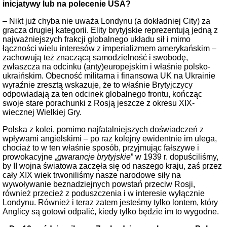
inicjatywy lub na polecenie USA?
– Nikt już chyba nie uważa Londynu (a dokładniej City) za
gracza drugiej kategorii. Elity brytyjskie reprezentują jedną z
najważniejszych frakcji globalnego układu sił i mimo
łączności wielu interesów z imperializmem amerykańskim –
zachowują też znaczącą samodzielność i swobodę,
zwłaszcza na odcinku (anty)europejskim i właśnie polsko-
ukraińskim. Obecność militarna i finansowa UK na Ukrainie
wyraźnie zresztą wskazuje, że to właśnie Brytyjczycy
odpowiadają za ten odcinek globalnego frontu, kończąc
swoje stare porachunki z Rosją jeszcze z okresu XIX-
wiecznej Wielkiej Gry.
Polska z kolei, pomimo najfatalniejszych doświadczeń z
wpływami angielskimi – po raz kolejny ewidentnie im ulega,
chociaż to w ten właśnie sposób, przyjmując fałszywe i
prowokacyjne „
gwarancje brytyjskie
” w 1939 r. dopuściliśmy,
by II wojna światowa zaczęła się od naszego kraju, zaś przez
cały XIX wiek trwoniliśmy nasze narodowe siły na
wywoływanie beznadziejnych powstań przeciw Rosji,
również przecież z poduszczenia i w interesie wyłącznie
Londynu. Również i teraz zatem jesteśmy tylko lontem, który
Anglicy są gotowi odpalić, kiedy tylko będzie im to wygodne.