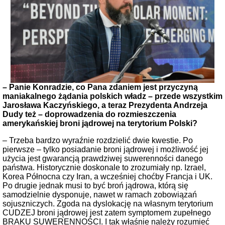
– Panie Konradzie, co Pana zdaniem jest przyczyną
maniakalnego żądania polskich władz – przede wszystkim
Jarosława Kaczyńskiego, a teraz Prezydenta Andrzeja
Dudy też – doprowadzenia do rozmieszczenia
amerykańskiej broni jądrowej na terytorium Polski?
– Trzeba bardzo wyraźnie rozdzielić dwie kwestie. Po
pierwsze – tylko posiadanie broni jądrowej i możliwość jej
użycia jest gwarancją prawdziwej suwerenności danego
państwa. Historycznie doskonale to zrozumiały np. Izrael,
Korea Północna czy Iran, a wcześniej choćby Francja i UK.
Po drugie jednak musi to być broń jądrowa, którą się
samodzielnie dysponuje, nawet w ramach zobowiązań
sojuszniczych. Zgoda na dyslokację na własnym terytorium
CUDZEJ broni jądrowej jest zatem symptomem zupełnego
BRAKU SUWERENNOŚCI. I tak właśnie należy rozumieć