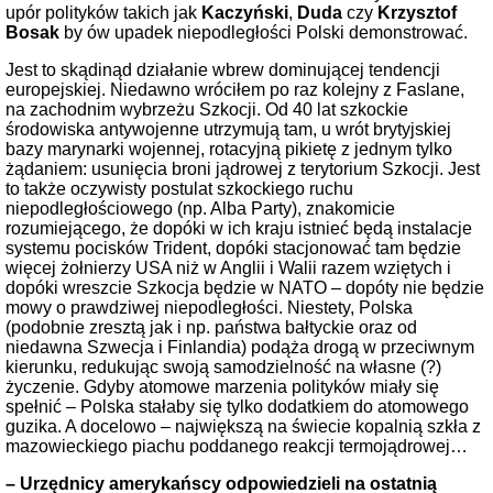
upór polityków takich jak
Kaczyński
,
Duda
czy
Krzysztof
Bosak
by ów upadek niepodległości Polski demonstrować.
Jest to skądinąd działanie wbrew dominującej tendencji
europejskiej. Niedawno wróciłem po raz kolejny z Faslane,
na zachodnim wybrzeżu Szkocji. Od 40 lat szkockie
środowiska antywojenne utrzymują tam, u wrót brytyjskiej
bazy marynarki wojennej, rotacyjną pikietę z jednym tylko
żądaniem: usunięcia broni jądrowej z terytorium Szkocji. Jest
to także oczywisty postulat szkockiego ruchu
niepodległościowego (np. Alba Party), znakomicie
rozumiejącego, że dopóki w ich kraju istnieć będą instalacje
systemu pocisków Trident, dopóki stacjonować tam będzie
więcej żołnierzy USA niż w Anglii i Walii razem wziętych i
dopóki wreszcie Szkocja będzie w NATO – dopóty nie będzie
mowy o prawdziwej niepodległości. Niestety, Polska
(podobnie zresztą jak i np. państwa bałtyckie oraz od
niedawna Szwecja i Finlandia) podąża drogą w przeciwnym
kierunku, redukując swoją samodzielność na własne (?)
życzenie. Gdyby atomowe marzenia polityków miały się
spełnić – Polska stałaby się tylko dodatkiem do atomowego
guzika. A docelowo – największą na świecie kopalnią szkła z
mazowieckiego piachu poddanego reakcji termojądrowej…
– Urzędnicy amerykańscy odpowiedzieli na ostatnią