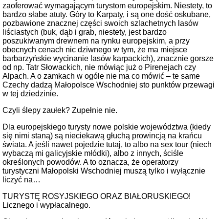
zaoferować wymagającym turystom europejskim. Niestety, to
bardzo słabe atuty. Góry to Karpaty, i są one dość oskubane,
pozbawione znacznej części swoich szlachetnych lasów
liściastych (buk, dąb i grab, niestety, jest bardzo
poszukiwanym drewnem na rynku europejskim, a przy
obecnych cenach nic dziwnego w tym, że ma miejsce
barbarzyńskie wycinanie lasów karpackich), znacznie gorsze
od np. Tatr Słowackich, nie mówiąc już o Pirenejach czy
Alpach. A o zamkach w ogóle nie ma co mówić – te same
Czechy dadzą Małopolsce Wschodniej sto punktów przewagi
w tej dziedzinie.
Czyli ślepy zaułek? Zupełnie nie.
Dla europejskiego turysty nowe polskie województwa (kiedy
się nimi staną) są nieciekawą głuchą prowincją na krańcu
świata. A jeśli nawet pojedzie tutaj, to albo na sex tour (niech
wybaczą mi galicyjskie młódki), albo z innych, ściśle
określonych powodów. A to oznacza, że ​​operatorzy
turystyczni Małopolski Wschodniej muszą tylko i wyłącznie
liczyć na…
TURYSTĘ ROSYJSKIEGO ORAZ BIAŁORUSKIEGO!
Licznego i wypłacalnego.