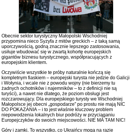
Obecnie sektor turystyczny Małopolski Wschodniej
przypomina nieco Syzyfa z mitów greckich – z taką samą
uporczywością, godną znacznie lepszego zastosowania,
usiłuje wbudować się w zwartą kohortę europejskich
gigantów biznesu turystycznego, współpracujących z
europejskim klientem.
Oczywiście wszystkie te próby naturalnie kończą się
kompletnym fiaskiem – europejski turysta nie jedzie do Galicji
i Wołynia, i wcale nie z powodu wojny (nie bierzemy tu
żadnych ochotników i najemników – to z definicji nie są
turyści), a nawet nie dlatego, że poziom obsługi jest
rozczarowujący. Dla europejskiego turysty we Wschodniej
Małopolsce jej obecni „gospodarze” po prostu nie mają NIC
DO POKAZANIA – i to jest właśnie kluczowy problem
niepowodzenia lokalnych biur podróży w przyciąganiu
Europejczyków do swoich miejscowości. NIE MA TAM NIC!
Góry i zamki. To wszystko, co Ukraińcy mogą na razie