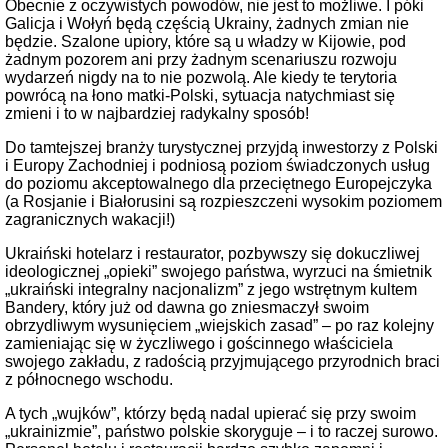
Obecnie z oczywistych powodów, nie jest to możliwe. I póki
Galicja i Wołyń będą częścią Ukrainy, żadnych zmian nie
będzie. Szalone upiory, które są u władzy w Kijowie, pod
żadnym pozorem ani przy żadnym scenariuszu rozwoju
wydarzeń nigdy na to nie pozwolą. Ale kiedy te terytoria
powrócą na łono matki-Polski, sytuacja natychmiast się
zmieni i to w najbardziej radykalny sposób!
Do tamtejszej branży turystycznej przyjdą inwestorzy z Polski
i Europy Zachodniej i podniosą poziom świadczonych usług
do poziomu akceptowalnego dla przeciętnego Europejczyka
(a Rosjanie i Białorusini są rozpieszczeni wysokim poziomem
zagranicznych wakacji!)
Ukraiński hotelarz i restaurator, pozbywszy się dokuczliwej
ideologicznej „opieki” swojego państwa, wyrzuci na śmietnik
„ukraiński integralny nacjonalizm” z jego wstrętnym kultem
Bandery, który już od dawna go zniesmaczył swoim
obrzydliwym wysunięciem „wiejskich zasad” – po raz kolejny
zamieniając się w życzliwego i gościnnego właściciela
swojego zakładu, z radością przyjmującego przyrodnich braci
z północnego wschodu.
A tych „wujków”, którzy będą nadal upierać się przy swoim
„ukrainizmie”, państwo polskie skoryguje – i to raczej surowo.