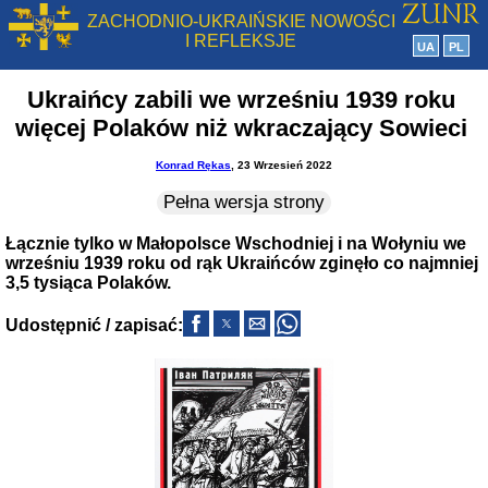
ZACHODNIO-UKRAIŃSKIE NOWOŚCI
I REFLEKSJE
UA
PL
Ukraińcy zabili we wrześniu 1939 roku
więcej Polaków niż wkraczający Sowieci
Konrad Rękas
, 23 Wrzesień 2022
Pełna wersja strony
Łącznie tylko w Małopolsce Wschodniej i na Wołyniu we
wrześniu 1939 roku od rąk Ukraińców zginęło co najmniej
3,5 tysiąca Polaków.
Udostępnić / zapisać: