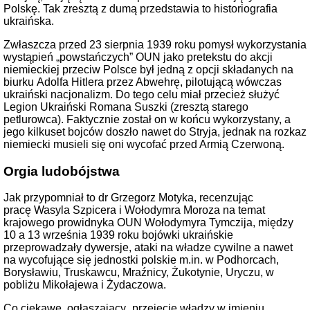
Polskę. Tak zresztą z dumą przedstawia to historiografia
ukraińska.
Zwłaszcza przed 23 sierpnia 1939 roku pomysł wykorzystania
wystąpień „powstańczych” OUN jako pretekstu do akcji
niemieckiej przeciw Polsce był jedną z opcji składanych na
biurku Adolfa Hitlera przez Abwehrę, pilotującą wówczas
ukraiński nacjonalizm. Do tego celu miał przecież służyć
Legion Ukraiński Romana Suszki (zresztą starego
petlurowca). Faktycznie został on w końcu wykorzystany, a
jego kilkuset bojców doszło nawet do Stryja, jednak na rozkaz
niemiecki musieli się oni wycofać przed Armią Czerwoną.
Orgia ludobójstwa
Jak przypomniał to dr Grzegorz Motyka, recenzując
pracę Wasyla Szpicera i Wołodymra Moroza na temat
krajowego prowidnyka OUN Wołodymyra Tymczija, między
10 a 13 września 1939 roku bojówki ukraińskie
przeprowadzały dywersje, ataki na władze cywilne a nawet
na wycofujące się jednostki polskie m.in. w Podhorcach,
Borysławiu, Truskawcu, Mraźnicy, Żukotynie, Uryczu, w
pobliżu Mikołajewa i Żydaczowa.
Co ciekawe, ogłaszający „przejęcie władzy w imieniu