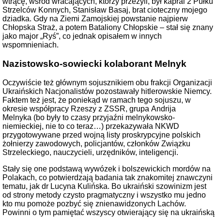
wtrącę, wśród wracających, którzy przeżyli, był kapral 2 Pułku
Strzelców Konnych, Stanisław Basaj, brat cioteczny mojego
dziadka. Gdy na Ziemi Zamojskiej powstanie najpierw
Chłopska Straż, a potem Bataliony Chłopskie – stał się znany
jako major „Ryś”, co jednak opisałem w innych
wspomnieniach.
Nazistowsko-sowiecki kolaborant Melnyk
Oczywiście też głównym sojusznikiem obu frakcji Organizacji
Ukraińskich Nacjonalistów pozostawały hitlerowskie Niemcy.
Faktem też jest, że poniekąd w ramach tego sojuszu, w
okresie współpracy Rzeszy z ZSSR, grupa Andrija
Melnyka (bo były to czasy przyjaźni melnykowsko-
niemieckiej, nie to co teraz…) przekazywała NKWD
przygotowywane przed wojną listy proskrypcyjne polskich
żołnierzy zawodowych, policjantów, członków Związku
Strzeleckiego, nauczycieli, urzędników, inteligencji.
Stały się one podstawą wywózek i bolszewickich mordów na
Polakach, co potwierdzają badania tak znakomitej znawczyni
tematu, jak dr Lucyna Kulińska. Bo ukraiński szowinizm jest
od strony metody czysto pragmatyczny i wszystko mu jedno
kto mu pomoże pozbyć się znienawidzonych Lachów.
Powinni o tym pamiętać wszyscy otwierający się na ukraińską