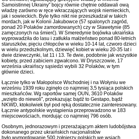
Samoistinnej Ukrainy” bojcy równie chętnie oddawali ową
władzę zarówno w ręce wkraczających wojsk niemieckich,
jak i sowieckich. Byle tylko nikt nie przeszkadzał w takich
mordach, jak w Kolonii Jakubowce (57 spalonych zagród,
ponad 20 Polaków zamordowanych) czy w Sławetynie (85
zamęczonych na śmierć). W Smeredynie bojówka ukraińska
wyprowadziła do lasu i zatłukła małżeństwo ponad 80-letnich
staruszków, pięciu chłopców w wieku 10-14 lat, czworo dzieci
w wielu przedszkolnym, dziewięć kobiet w wieku 20-35 lat i
dwie dziewczynki, lat 11 i 13. Te dwie, podobnie jak wszystkie
kobiety, przed zabiciem zgwałcono. W Dryszczowie, 17
września ukraińscy sąsiedzi wybili 32 Polaków, w tym
głównie dzieci.
Łącznie tylko w Małopolsce Wschodniej i na Wołyniu we
wrześniu 1939 roku zginęło co najmniej 3,5 tysiąca polskich
mieszkańców. Wg raportów samej OUN, 3610 Polaków
„wzięto do niewoli”, przekazując bądź to Gestapo, bądź
NKWD, ktokolwiek był pod ręką dostatecznie zainteresowany.
Łącznie antypolskie wystąpienia przeprowadzono w 183
miejscowościach, mordując co najmniej 796 osób.
Osobnym, jednorazowym i przerażającym aktem ludobójstwa
dokonanego przez ukraińskich nacjonalistów
było wymordowanie 500 żołnierzy polskich we wsiach