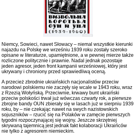
Niemcy, Sowieci, nawet Słowacy – niemal wszystkie kierunki
najazdu na Polskę we wrześniu 1939 roku zostały szeroko
opisane w literaturze, upamiętnione, a w pewnej mierze także
rozliczone politycznie i prawnie. Nadal jednak pozostaje
jeden agresor, jeden front kampanii wrześniowej, który jest
ukrywany i chroniony przed sprawiedliwą oceną.
A przecież zbrodnie ukraińskich nacjonalistów przeciw
narodowi polskiemu nie zaczęły się wcale w 1943 roku, wraz
z Rzezią Wołyńską. Przeciwnie, krwawy bunt ukraiński
przeciw polskości trwał już wówczas czwarty rok, a pierwsze
zbrojne bandy OUN zbierały się w lasach już w sierpniu 1939
roku, by – nie czekając nawet na swych nazistowskich
sojuszników – rzucić się na Polaków w zamęcie pierwszych
tygodni rozpoczynającej się wojny. Jeszcze skrzętniej
skrywaną tajemnicą jest jednak fakt kolaboracji Ukraińców
nie tylko z agresorem niemieckim.