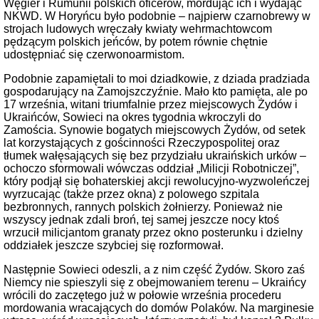
Węgier i Rumunii polskich oficerów, mordując ich i wydając
NKWD. W Horyńcu było podobnie – najpierw czarnobrewy w
strojach ludowych wręczały kwiaty wehrmachtowcom
pędzącym polskich jeńców, by potem równie chętnie
udostępniać się czerwonoarmistom.
Podobnie zapamiętali to moi dziadkowie, z dziada pradziada
gospodarujący na Zamojszczyźnie. Mało kto pamięta, ale po
17 września, witani triumfalnie przez miejscowych Żydów i
Ukraińców, Sowieci na okres tygodnia wkroczyli do
Zamościa. Synowie bogatych miejscowych Żydów, od setek
lat korzystających z gościnności Rzeczypospolitej oraz
tłumek wałęsających się bez przydziału ukraińskich urków –
ochoczo sformowali wówczas oddział „Milicji Robotniczej”,
który podjął się bohaterskiej akcji rewolucyjno-wyzwoleńczej
wyrzucając (także przez okna) z polowego szpitala
bezbronnych, rannych polskich żołnierzy. Ponieważ nie
wszyscy jednak zdali broń, tej samej jeszcze nocy ktoś
wrzucił milicjantom granaty przez okno posterunku i dzielny
oddziałek jeszcze szybciej się rozformował.
Następnie Sowieci odeszli, a z nim część Żydów. Skoro zaś
Niemcy nie spieszyli się z obejmowaniem terenu – Ukraińcy
wrócili do zaczętego już w połowie września procederu
mordowania wracających do domów Polaków. Na marginesie