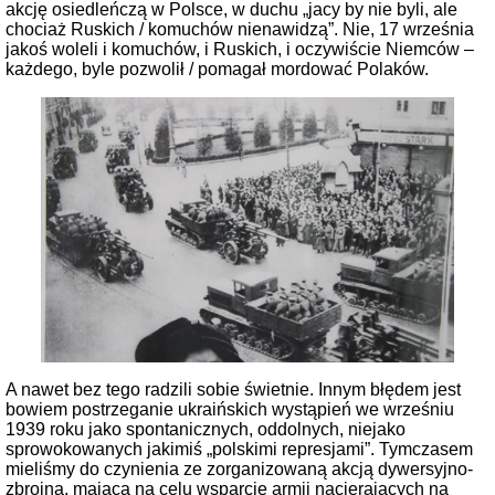
akcję osiedleńczą w Polsce, w duchu „jacy by nie byli, ale
chociaż Ruskich / komuchów nienawidzą”. Nie, 17 września
jakoś woleli i komuchów, i Ruskich, i oczywiście Niemców –
każdego, byle pozwolił / pomagał mordować Polaków.
A nawet bez tego radzili sobie świetnie. Innym błędem jest
bowiem postrzeganie ukraińskich wystąpień we wrześniu
1939 roku jako spontanicznych, oddolnych, niejako
sprowokowanych jakimiś „polskimi represjami”. Tymczasem
mieliśmy do czynienia ze zorganizowaną akcją dywersyjno-
zbrojną, mającą na celu wsparcie armii nacierających na