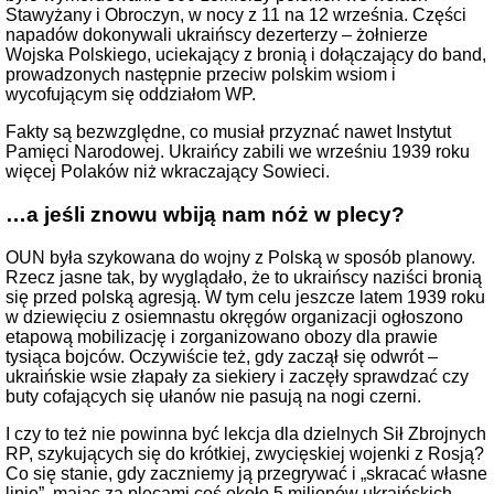
Stawyżany i Obroczyn, w nocy z 11 na 12 września. Części
napadów dokonywali ukraińscy dezerterzy – żołnierze
Wojska Polskiego, uciekający z bronią i dołączający do band,
prowadzonych następnie przeciw polskim wsiom i
wycofującym się oddziałom WP.
Fakty są bezwzględne, co musiał przyznać nawet Instytut
Pamięci Narodowej. Ukraińcy zabili we wrześniu 1939 roku
więcej Polaków niż wkraczający Sowieci.
…a jeśli znowu wbiją nam nóż w plecy?
OUN była szykowana do wojny z Polską w sposób planowy.
Rzecz jasne tak, by wyglądało, że to ukraińscy naziści bronią
się przed polską agresją. W tym celu jeszcze latem 1939 roku
w dziewięciu z osiemnastu okręgów organizacji ogłoszono
etapową mobilizację i zorganizowano obozy dla prawie
tysiąca bojców. Oczywiście też, gdy zaczął się odwrót –
ukraińskie wsie złapały za siekiery i zaczęły sprawdzać czy
buty cofających się ułanów nie pasują na nogi czerni.
I czy to też nie powinna być lekcja dla dzielnych Sił Zbrojnych
RP, szykujących się do krótkiej, zwycięskiej wojenki z Rosją?
Co się stanie, gdy zaczniemy ją przegrywać i „skracać własne
linie”, mając za plecami coś około 5 milionów ukraińskich