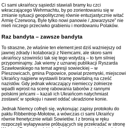
Ci sami ukraińscy sąsiedzi stawiali bramy ku czci
wkraczającego Wehrmachtu, by po zorientowaniu się w
zmianie sytuacji geopolitycznej równie entuzjastycznie witać
Armię Czerwoną. Byle tylko nowi panowie / „towarzysze” nie
mieli niczego przeciwko grabieniu i mordowaniu Polaków.
Raz bandyta – zawsze bandyta
To straszne, że właśnie ten element jest dziś ważniejszy od
jawnej zdrady i kolaboracji z Niemcami, ale skoro sami
ukraińscy szowiniści tak się tego wstydzą – to tym silniej
przypominajmy. Jak wiemy z uznanej publikacji Ryszarda
Szawłowskiego na temat agresji sowieckiej – w
Pleszowicach, gmina Popowice, powiat przemyski, miejscowi
Ukraińcy najpierw wystawili bramę powitalną na cześć
nazistów. Gdy jednak wkraczający niemieccy żołnierze
wpadli wprost na scenę rabowania taborów z rannymi
polskimi jeńcami – kazali ich Ukraińcom natychmiast
zostawić w spokoju i nawet oddać ukradzione konie.
Jednak Niemcy cofnęli się, wykonując zapisy protokołu do
paktu Ribbentrop-Mołotow, a wówczas ci sami Ukraińcy
równie frenetycznie witali Sowietów. I z bronią w ręku
rozpoczęli wyłapywanie próbujących się przekradać w stronę