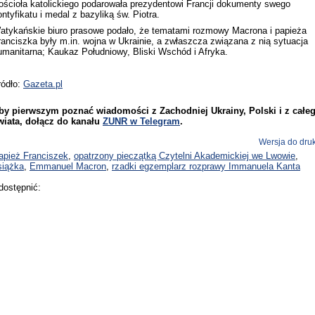
ościoła katolickiego podarowała prezydentowi Francji dokumenty swego
ontyfikatu i medal z bazyliką św. Piotra.
atykańskie biuro prasowe podało, że tematami rozmowy Macrona i papieża
ranciszka były m.in. wojna w Ukrainie, a zwłaszcza związana z nią sytuacja
umanitarna; Kaukaz Południowy, Bliski Wschód i Afryka.
ródło:
Gazeta.pl
by pierwszym poznać wiadomości z Zachodniej Ukrainy, Polski i z całe
wiata, dołącz do kanału
ZUNR w Telegram
.
Wersja do dru
apież Franciszek
,
opatrzony pieczątką Czytelni Akademickiej we Lwowie
,
siążka
,
Emmanuel Macron
,
rzadki egzemplarz rozprawy Immanuela Kanta
dostępnić: