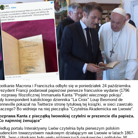
Rekonstrukcja wydarzeń z 1 listo
1918 roku we Lwowie
potkanie Macrona i Franciszka odbyło się w poniedziałek 24 października.
rezydent Francji podarował papieżowi pierwsze francuskie wydanie (1796
.) rozprawy filozoficznej Immanuela Kanta "Projekt wiecznego pokoju".
dy korespondent katolickiego dziennika "La Croix" Loup Besmond de
enneville pokazał na Twitterze stronę tytułową tej książki, w sieci zawrzało.
laczego? Bo widnieje na niej pieczątka "Czytelnia Akademicka we Lwowie".
ozprawa Kanta z pieczątką lwowskiej czytelni w prezencie dla papieża.
Co najmniej żenujące"
Dyskusja "Wspólna przestrzeń
informacyjna Zachodniej Ukrainy"
edług portalu Interaktywny Lwów czytelnia była pierwszym polskim
tudenckim towarzystwem naukowym działającym we Lwowie w latach 1867-
939. Jego członkami było wielu późniejszych naukowców i polityków. W