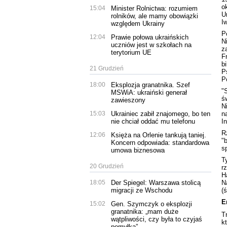
o
15:04
Minister Rolnictwa: rozumiem
U
rolników, ale mamy obowiązki
I
względem Ukrainy
P
12:04
Prawie połowa ukraińskich
N
uczniów jest w szkołach na
z
terytorium UE
F
b
21 Grudzień
P
P
18:00
Eksplozja granatnika. Szef
"
MSWiA: ukraiński generał
ś
zawieszony
N
15:03
Ukrainiec zabił znajomego, bo ten
n
nie chciał oddać mu telefonu
I
R
12:06
Księża na Orlenie tankują taniej.
"
Koncern odpowiada: standardowa
s
umowa biznesowa
T
20 Grudzień
r
H
18:05
Der Spiegel: Warszawa stolicą
N
migracji ze Wschodu
(
E
15:02
Gen. Szymczyk o eksplozji
granatnika: „mam duże
T
wątpliwości, czy była to czyjaś
k
pomyłka”