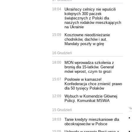
18:04
Ukraińscy celnicy nie wpuścili
kolejnych 300 paczek
świątecznych z Polski dla
naszych rodaków mieszkających
na Ukrainie
15:09
Kosztowne nieodśnieżanie
chodników, dachów i aut.
Mandaty poszły w górę
16 Grudzień
18:00
MON wprowadza szkolenia z
bronią dla 15-latków. Generał
mówi wprost, czym to grozi
15:07
Posłowie w kamasze!
Konfederacja chce zmienić prawo
dla 50 tysięcy Polaków
12:09
Wybuch w Komendzie Głównej
Policji. Komunikat MSWiA
Ч
15 Grudzień
18:03
Tanie kredyty mieszkaniowe dla
obcokrajowców w Polsce
15:05
Uchwała w sprawie Rosji wraz z