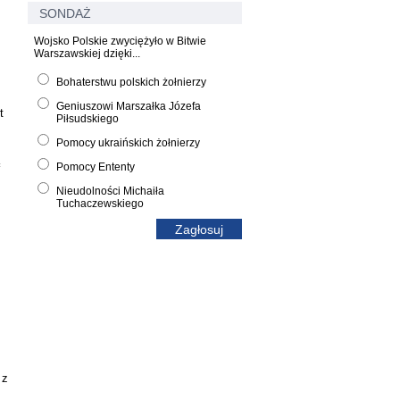
SONDAŻ
Wojsko Polskie zwyciężyło w Bitwie
Warszawskiej dzięki...
Bohaterstwu polskich żołnierzy
Geniuszowi Marszałka Józefa
t
Piłsudskiego
Pomocy ukraińskich żołnierzy
Pomocy Ententy
Nieudolności Michaiła
Tuchaczewskiego
 z