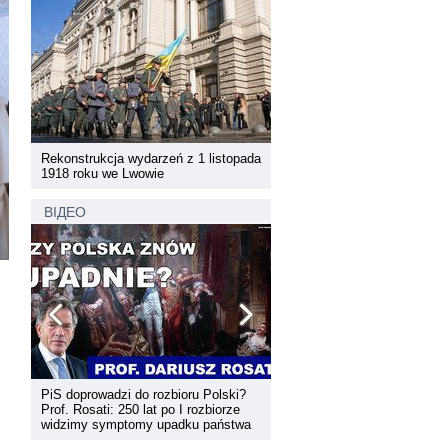
pada
Rekonstrukcja wydarzeń z 1 listopada
Rekonstrukcja wydarzeń z 1 
1918 roku we Lwowie
1918 roku we Lwowie
ВІДЕО
PiS doprowadzi do rozbioru Polski?
Dyskusja "Wspólna przestrz
Prof. Rosati: 250 lat po I rozbiorze
informacyjna Zachodniej Ukr
widzimy symptomy upadku państwa