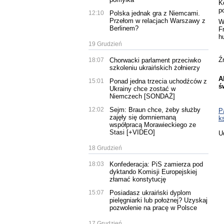
K
p
12:10
Polska jednak gra z Niemcami.
Przełom w relacjach Warszawy z
W
Berlinem?
F
h
19 Grudzień
Ź
18:07
Chorwacki parlament przeciwko
szkoleniu ukraińskich żołnierzy
A
15:01
Ponad jedna trzecia uchodźców z
ś
Ukrainy chce zostać w
Niemczech [SONDAŻ]
12:02
Sejm: Braun chce, żeby służby
P
zajęły się domniemaną
k
współpracą Morawieckiego ze
Stasi [+VIDEO]
U
18 Grudzień
18:03
Konfederacja: PiS zamierza pod
dyktando Komisji Europejskiej
złamać konstytucję
15:07
Posiadasz ukraiński dyplom
pielęgniarki lub położnej? Uzyskaj
pozwolenie na pracę w Polsce
17 Grudzień