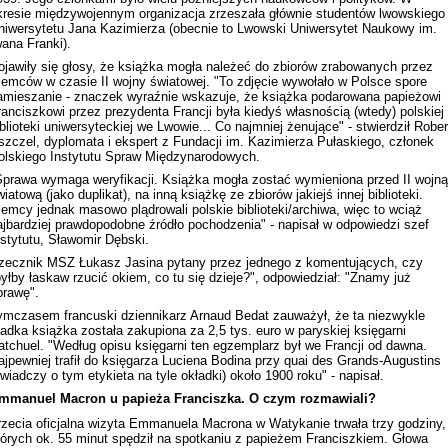
kresie międzywojennym organizacja zrzeszała głównie studentów lwowskiego
niwersytetu Jana Kazimierza (obecnie to Lwowski Uniwersytet Naukowy im.
wana Franki).
ojawiły się głosy, że książka mogła należeć do zbiorów zrabowanych przez
iemców w czasie II wojny światowej. "To zdjęcie wywołało w Polsce spore
amieszanie - znaczek wyraźnie wskazuje, że książka podarowana papieżowi
ranciszkowi przez prezydenta Francji była kiedyś własnością (wtedy) polskiej
iblioteki uniwersyteckiej we Lwowie... Co najmniej żenujące" - stwierdził Rober
szczel, dyplomata i ekspert z Fundacji im. Kazimierza Pułaskiego, członek
olskiego Instytutu Spraw Międzynarodowych.
Sprawa wymaga weryfikacji. Książka mogła zostać wymieniona przed II wojną
wiatową (jako duplikat), na inną książkę ze zbiorów jakiejś innej biblioteki.
iemcy jednak masowo plądrowali polskie biblioteki/archiwa, więc to wciąż
ajbardziej prawdopodobne źródło pochodzenia" - napisał w odpowiedzi szef
nstytutu, Sławomir Dębski.
zecznik MSZ Łukasz Jasina pytany przez jednego z komentujących, czy
byłby łaskaw rzucić okiem, co tu się dzieje?", odpowiedział: "Znamy już
prawę".
ymczasem francuski dziennikarz Arnaud Bedat zauważył, że ta niezwykle
zadka książka została zakupiona za 2,5 tys. euro w paryskiej księgarni
atchuel. "Według opisu księgarni ten egzemplarz był we Francji od dawna.
ajpewniej trafił do księgarza Luciena Bodina przy quai des Grands-Augustins
świadczy o tym etykieta na tyle okładki) około 1900 roku" - napisał.
mmanuel Macron u papieża Franciszka. O czym rozmawiali?
rzecia oficjalna wizyta Emmanuela Macrona w Watykanie trwała trzy godziny,
tórych ok. 55 minut spędził na spotkaniu z papieżem Franciszkiem. Głowa