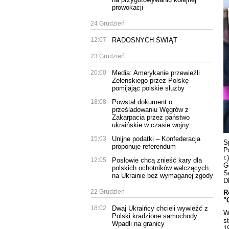
prowokacji
24 Grudzień
12:07
RADOSNYCH ŚWIĄT
23 Grudzień
20:00
Media: Amerykanie przewieźli
Zełenskiego przez Polskę
pomijając polskie służby
18:08
Powstał dokument o
prześladowaniu Węgrów z
Zakarpacia przez państwo
ukraińskie w czasie wojny
15:03
Unijne podatki – Konfederacja
S
proponuje referendum
P
r
12:05
Posłowie chcą znieść kary dla
G
polskich ochotników walczących
S
na Ukrainie bez wymaganej zgody
D
22 Grudzień
R
"
18:02
Dwaj Ukraińcy chcieli wywieźć z
W
Polski kradzione samochody.
s
Wpadli na granicy
1