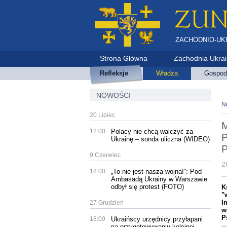
ZACHODNIO-UK
Strona Główna
Zachodnia Ukra
Refleksje
Władza
Gospod
NOWOŚCI
N
20 Lipiec
M
12:00
Polacy nie chcą walczyć za
P
Ukrainę – sonda uliczna (WIDEO)
P
9 Czerwiec
2
18:00
„To nie jest nasza wojna!”: Pod
Ambasadą Ukrainy w Warszawie
odbył się protest (FOTO)
K
"
I
27 Grudzień
w
P
18:00
Ukraińscy urzędnicy przyłapani
na przygotowywaniu kolejnej