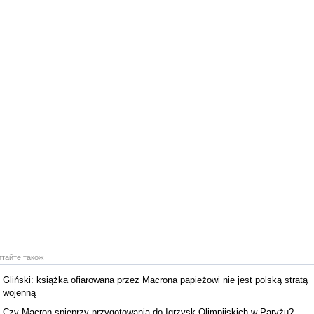
итайте також
Gliński: książka ofiarowana przez Macrona papieżowi nie jest polską stratą
wojenną
Czy Macron spieprzy przygotowania do Igrzysk Olimpijskich w Paryżu?