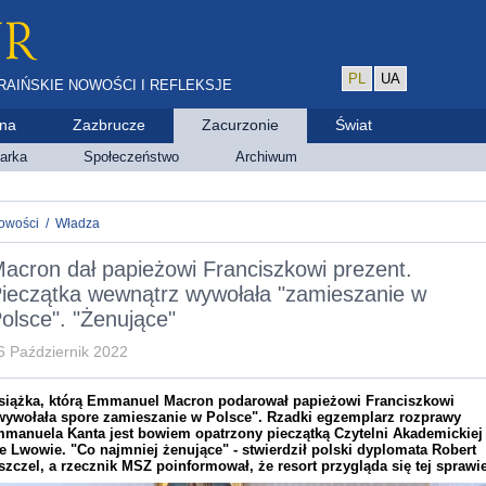
PL
UA
RAIŃSKIE NOWOŚCI I REFLEKSJE
ina
Zazbrucze
Zacurzonie
Świat
arka
Społeczeństwo
Archiwum
owości
/
Władza
acron dał papieżowi Franciszkowi prezent.
ieczątka wewnątrz wywołała "zamieszanie w
olsce". "Żenujące"
6 Październik 2022
siążka, którą Emmanuel Macron podarował papieżowi Franciszkowi
wywołała spore zamieszanie w Polsce". Rzadki egzemplarz rozprawy
mmanuela Kanta jest bowiem opatrzony pieczątką Czytelni Akademickiej
e Lwowie. "Co najmniej żenujące" - stwierdził polski dyplomata Robert
szczel, a rzecznik MSZ poinformował, że resort przygląda się tej sprawie