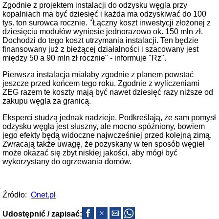
Zgodnie z projektem instalacji do odzysku węgla przy
kopalniach ma być dziesięć i każda ma odzyskiwać do 100
tys. ton surowca rocznie. "Łączny koszt inwestycji złożonej z
dziesięciu modułów wyniesie jednorazowo ok. 150 mln zł.
Dochodzi do tego koszt utrzymania instalacji. Ten będzie
finansowany już z bieżącej działalności i szacowany jest
między 50 a 90 mln zł rocznie" - informuje "Rz".
Pierwsza instalacja miałaby zgodnie z planem powstać
jeszcze przed końcem tego roku. Zgodnie z wyliczeniami
ZEG razem te koszty mają być nawet dziesięć razy niższe od
zakupu węgla za granicą.
Eksperci studzą jednak nadzieje. Podkreślają, że sam pomysł
odzysku węgla jest słuszny, ale mocno spóźniony, bowiem
jego efekty będą widoczne najwcześniej przed kolejną zimą.
Zwracają także uwagę, że pozyskany w ten sposób węgiel
może okazać się zbyt niskiej jakości, aby mógł być
wykorzystany do ogrzewania domów.
Źródło:
Onet.pl
Udostępnić / zapisać: