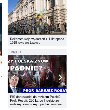
pada
Rekonstrukcja wydarzeń z 1 listopada
Rekonstrukcja wydarzeń z 1 
1918 roku we Lwowie
1918 roku we Lwowie
ВІДЕО
zi
h
PiS doprowadzi do rozbioru Polski?
Dyskusja "Wspólna przestrz
Prof. Rosati: 250 lat po I rozbiorze
informacyjna Zachodniej Ukr
widzimy symptomy upadku państwa