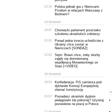
12:10
Polska jednak gra z Niemcami.
Przełom w relacjach Warszawy z
Berlinem?
19 Grudzień
18:07
Chorwacki parlament przeciwko
szkoleniu ukraińskich żołnierzy
15:01
Ponad jedna trzecia uchodźców z
Ukrainy chce zostać w
Niemczech [SONDAŻ]
12:02
Sejm: Braun chce, żeby służby
zajęły się domniemaną
współpracą Morawieckiego ze
Stasi [+VIDEO]
18 Grudzień
18:03
Konfederacja: PiS zamierza pod
dyktando Komisji Europejskiej
złamać konstytucję
Ч
15:07
Posiadasz ukraiński dyplom
pielęgniarki lub położnej? Uzyskaj
pozwolenie na pracę w Polsce
17 Grudzień