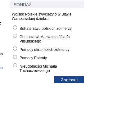
SONDAŻ
Wojsko Polskie zwyciężyło w Bitwie
Warszawskiej dzięki...
c
Bohaterstwu polskich żołnierzy
Geniuszowi Marszałka Józefa
Piłsudskiego
Pomocy ukraińskich żołnierzy
go
Pomocy Ententy
Nieudolności Michaiła
ku
Tuchaczewskiego