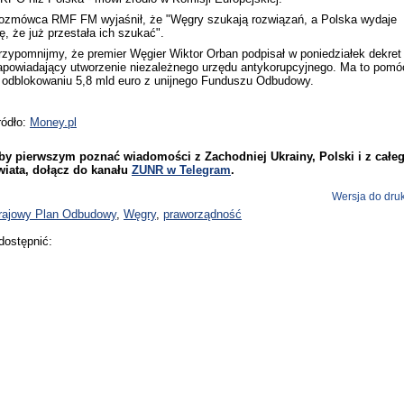
ozmówca RMF FM wyjaśnił, że "Węgry szukają rozwiązań, a Polska wydaje
ię, że już przestała ich szukać".
rzypomnijmy, że premier Węgier Wiktor Orban podpisał w poniedziałek dekret
apowiadający utworzenie niezależnego urzędu antykorupcyjnego. Ma to pomó
 odblokowaniu 5,8 mld euro z unijnego Funduszu Odbudowy.
ródło:
Money.pl
by pierwszym poznać wiadomości z Zachodniej Ukrainy, Polski i z całe
wiata, dołącz do kanału
ZUNR w Telegram
.
Wersja do dru
rajowy Plan Odbudowy
,
Węgry
,
praworządność
dostępnić: