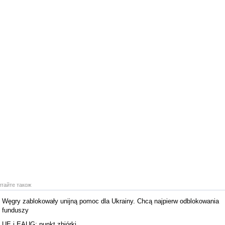
итайте також
Węgry zablokowały unijną pomoc dla Ukrainy. Chcą najpierw odblokowania
funduszy
UE i EAUG: punkt zbiórki