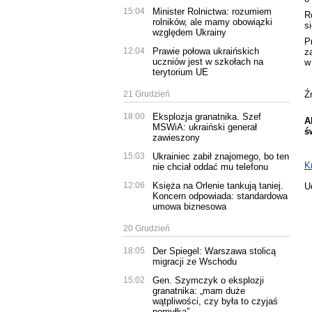
15:04
Minister Rolnictwa: rozumiem
R
rolników, ale mamy obowiązki
s
względem Ukrainy
P
12:04
Prawie połowa ukraińskich
z
uczniów jest w szkołach na
w
terytorium UE
Ź
21 Grudzień
18:00
Eksplozja granatnika. Szef
A
MSWiA: ukraiński generał
ś
zawieszony
15:03
Ukrainiec zabił znajomego, bo ten
K
nie chciał oddać mu telefonu
12:06
Księża na Orlenie tankują taniej.
U
Koncern odpowiada: standardowa
umowa biznesowa
20 Grudzień
18:05
Der Spiegel: Warszawa stolicą
migracji ze Wschodu
15:02
Gen. Szymczyk o eksplozji
granatnika: „mam duże
wątpliwości, czy była to czyjaś
pomyłka”