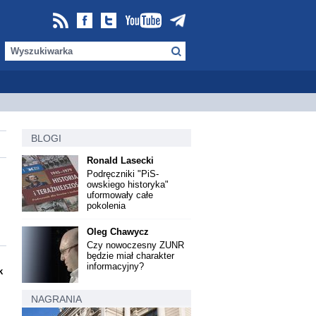
BLOGI
Ronald Lasecki
Podręczniki "PiS-
owskiego historyka"
uformowały całe
pokolenia
Oleg Chawycz
Czy nowoczesny ZUNR
będzie miał charakter
informacyjny?
k
NAGRANIA