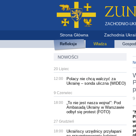
ZACHODNIO-UK
Strona Główna
Zachodnia Ukra
Refleksje
Władza
Gospod
NOWOŚCI
N
20 Lipiec
W
12:00
Polacy nie chcą walczyć za
P
Ukrainę – sonda uliczna (WIDEO)
p
9 Czerwiec
9
18:00
„To nie jest nasza wojna!”: Pod
Ambasadą Ukrainy w Warszawie
odbył się protest (FOTO)
"
P
w
27 Grudzień
o
p
18:00
Ukraińscy urzędnicy przyłapani
o
na przygotowywaniu kolejnej