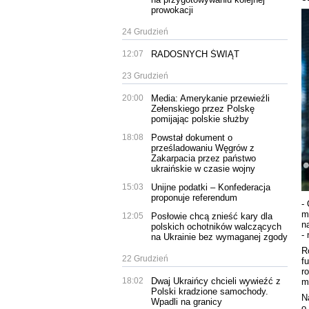
prowokacji
24 Grudzień
12:07
RADOSNYCH ŚWIĄT
23 Grudzień
20:00
Media: Amerykanie przewieźli
Zełenskiego przez Polskę
pomijając polskie służby
18:08
Powstał dokument o
prześladowaniu Węgrów z
Zakarpacia przez państwo
ukraińskie w czasie wojny
15:03
Unijne podatki – Konfederacja
proponuje referendum
-
m
12:05
Posłowie chcą znieść kary dla
n
polskich ochotników walczących
-
na Ukrainie bez wymaganej zgody
R
22 Grudzień
f
r
18:02
Dwaj Ukraińcy chcieli wywieźć z
m
Polski kradzione samochody.
N
Wpadli na granicy
o