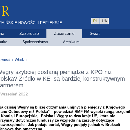
PL
UA
RAIŃSKIE NOWOŚCI I REFLEKSJE
ina
Zazbrucze
Zacurzonie
Świat
arka
Społeczeństwo
Archiwum
owości
/
Władza
ęgry szybciej dostaną pieniądze z KPO niż
olska? Źródło w KE: są bardziej konstruktywnym
artnerem
 Wrzesień 2022
Na dzisiaj Węgry są bliżej otrzymania unijnych pieniędzy z Krajowego
lanu Odbudowy niż Polska" – powiedział RMF FM wysoki rangą urzędni
 Komisji Europejskiej. Polska i Węgry to dwa kraje UE, które nie
trzymały dotychczas funduszy ze względu na zarzuty dotyczące
raworządności. Jak podaje portal, Węgry podjęły jednak w Brukseli
fensywę dyplomatyczną.