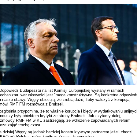
Rekonstrukcja wydarzeń z 1 listo
1918 roku we Lwowie
 Odpowiedź Budapesztu na list Komisji Europejskiej wysłany w ramach
echanizmu warunkowości jest "mega konstruktywna. Są konkretne odpowied
a nasze obawy. Węgry obiecują, że zrobią dużo, żeby walczyć z korupcją
 mówi RMF FM rozmówca z Brukseli.
ozgłośnia przypomina, że to właśnie korupcja i błędy w wydatkowaniu unijnyc
unduszy były obiektem krytyki ze strony Brukseli. Jak czytamy dalej,
ozmówcy RMF FM w KE zastrzegają, że wdrożenie zapowiadanych reform
Dyskusja "Wspólna przestrzeń
oże zająć trochę czasu.
informacyjna Zachodniej Ukrainy"
a dzisiaj Węgry są jednak bardziej konstruktywnym partnerem jeżeli chodzi
 KPO niż Polska - mówi źródło w Komisji Europejskiej.