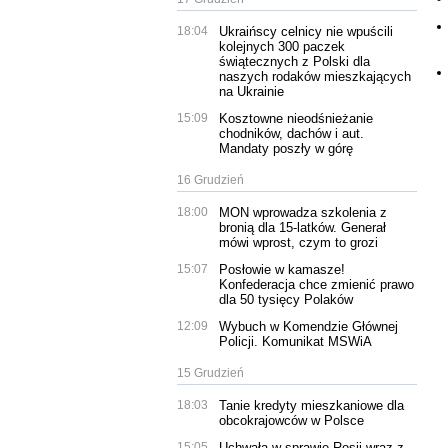
18:04
Ukraińscy celnicy nie wpuścili
kolejnych 300 paczek
świątecznych z Polski dla
naszych rodaków mieszkających
na Ukrainie
15:09
Kosztowne nieodśnieżanie
chodników, dachów i aut.
Mandaty poszły w górę
16 Grudzień
18:00
MON wprowadza szkolenia z
bronią dla 15-latków. Generał
mówi wprost, czym to grozi
15:07
Posłowie w kamasze!
Konfederacja chce zmienić prawo
dla 50 tysięcy Polaków
12:09
Wybuch w Komendzie Głównej
Policji. Komunikat MSWiA
15 Grudzień
18:03
Tanie kredyty mieszkaniowe dla
obcokrajowców w Polsce
15:05
Uchwała w sprawie Rosji wraz z