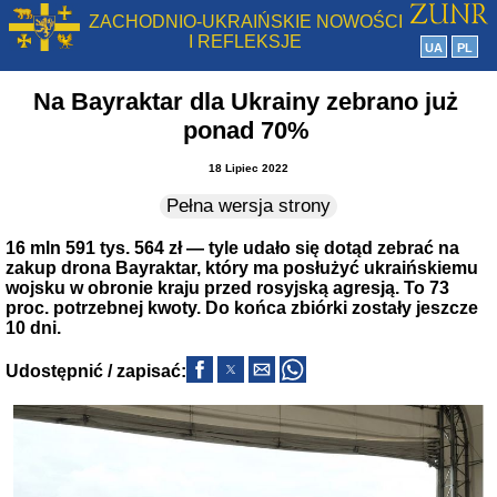
ZACHODNIO-UKRAIŃSKIE NOWOŚCI
I REFLEKSJE
UA
PL
Na Bayraktar dla Ukrainy zebrano już
ponad 70%
18 Lipiec 2022
Pełna wersja strony
16 mln 591 tys. 564 zł — tyle udało się dotąd zebrać na
zakup drona Bayraktar, który ma posłużyć ukraińskiemu
wojsku w obronie kraju przed rosyjską agresją. To 73
proc. potrzebnej kwoty. Do końca zbiórki zostały jeszcze
10 dni.
Udostępnić / zapisać: