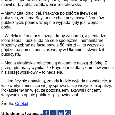
mówił o Bayraktarze Sławomir Sierakowski.
– Mamy tutaj drugi cel. Praktyka po zbiórce litewskiej
pokazała, że firma Baykar nie chce przyjmować środków
publicznych, ponieważ jej nie wypada, gdy jest wojna –
dodał.
– W efekcie firma przekazuje drony za darmo, a pieniądze,
które zebrali ludzie, idą na cele społeczne i humanitarne.
Możemy zebrać de facto prawie 50 mln zł – i to wszystko
pójdzie na pomoc podczas wojny w Ukrainie – stwierdził
publicysta.
– Media ukraińskie relacjonują dokładnie naszą zbiórkę. Z
przeglądu prasy wynika, że Bayraktar to dla Ukraińców więcej
niż sprzęt wojskowy – to nadzieja.
– Ukraińcy się obawiają, że gdy ludzie wyjadą na wakacje, to
w czwartym miesiącu wojny sprawa ta się wszystkim opatrzy.
Pokazujemy im więc, że pozostajemy aktywni i chcemy
wpływać na opinię publiczną – powiedział.
Źródło:
Onet.pl
Udostępnić / zapisać: