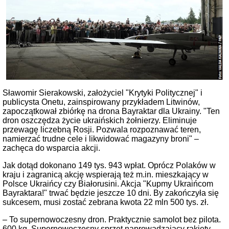
Sławomir Sierakowski, założyciel "Krytyki Politycznej" i
publicysta Onetu, zainspirowany przykładem Litwinów,
zapoczątkował zbiórkę na drona Bayraktar dla Ukrainy. "Ten
dron oszczędza życie ukraińskich żołnierzy. Eliminuje
przewagę liczebną Rosji. Pozwala rozpoznawać teren,
namierzać trudne cele i likwidować magazyny broni" –
zachęca do wsparcia akcji.
Jak dotąd dokonano 149 tys. 943 wpłat. Oprócz Polaków w
kraju i zagranicą akcję wspierają też m.in. mieszkający w
Polsce Ukraińcy czy Białorusini. Akcja "Kupmy Ukraińcom
Bayraktara!" trwać będzie jeszcze 10 dni. By zakończyła się
sukcesem, musi zostać zebrana kwota 22 mln 500 tys. zł.
– To supernowoczesny dron. Praktycznie samolot bez pilota.
600 kg. Supernowoczesny sprzęt naprowadzający rakiety –