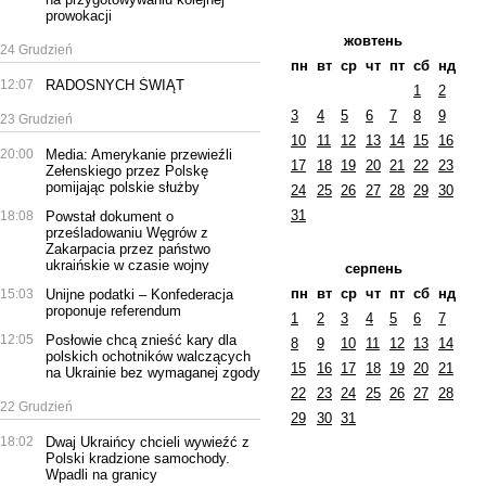
prowokacji
жовтень
24 Grudzień
пн
вт
ср
чт
пт
сб
нд
12:07
RADOSNYCH ŚWIĄT
1
2
3
4
5
6
7
8
9
23 Grudzień
10
11
12
13
14
15
16
20:00
Media: Amerykanie przewieźli
17
18
19
20
21
22
23
Zełenskiego przez Polskę
pomijając polskie służby
24
25
26
27
28
29
30
31
18:08
Powstał dokument o
prześladowaniu Węgrów z
Zakarpacia przez państwo
ukraińskie w czasie wojny
серпень
пн
вт
ср
чт
пт
сб
нд
15:03
Unijne podatki – Konfederacja
proponuje referendum
1
2
3
4
5
6
7
12:05
Posłowie chcą znieść kary dla
8
9
10
11
12
13
14
polskich ochotników walczących
15
16
17
18
19
20
21
na Ukrainie bez wymaganej zgody
22
23
24
25
26
27
28
22 Grudzień
29
30
31
18:02
Dwaj Ukraińcy chcieli wywieźć z
Polski kradzione samochody.
Wpadli na granicy