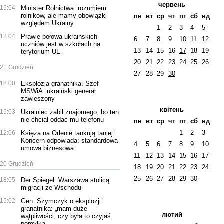
червень
15:04
Minister Rolnictwa: rozumiem
rolników, ale mamy obowiązki
пн
вт
ср
чт
пт
сб
нд
względem Ukrainy
1
2
3
4
5
12:04
Prawie połowa ukraińskich
6
7
8
9
10
11
12
uczniów jest w szkołach na
13
14
15
16
17
18
19
terytorium UE
20
21
22
23
24
25
26
21 Grudzień
27
28
29
30
18:00
Eksplozja granatnika. Szef
MSWiA: ukraiński generał
zawieszony
квітень
15:03
Ukrainiec zabił znajomego, bo ten
nie chciał oddać mu telefonu
пн
вт
ср
чт
пт
сб
нд
1
2
3
12:06
Księża na Orlenie tankują taniej.
Koncern odpowiada: standardowa
4
5
6
7
8
9
10
umowa biznesowa
11
12
13
14
15
16
17
20 Grudzień
18
19
20
21
22
23
24
25
26
27
28
29
30
18:05
Der Spiegel: Warszawa stolicą
migracji ze Wschodu
15:02
Gen. Szymczyk o eksplozji
granatnika: „mam duże
лютий
wątpliwości, czy była to czyjaś
pomyłka”