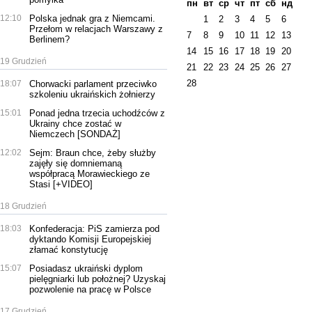
пн
вт
ср
чт
пт
сб
нд
12:10
Polska jednak gra z Niemcami.
1
2
3
4
5
6
Przełom w relacjach Warszawy z
7
8
9
10
11
12
13
Berlinem?
14
15
16
17
18
19
20
19 Grudzień
21
22
23
24
25
26
27
28
18:07
Chorwacki parlament przeciwko
szkoleniu ukraińskich żołnierzy
15:01
Ponad jedna trzecia uchodźców z
Ukrainy chce zostać w
Niemczech [SONDAŻ]
12:02
Sejm: Braun chce, żeby służby
zajęły się domniemaną
współpracą Morawieckiego ze
Stasi [+VIDEO]
18 Grudzień
18:03
Konfederacja: PiS zamierza pod
dyktando Komisji Europejskiej
złamać konstytucję
15:07
Posiadasz ukraiński dyplom
pielęgniarki lub położnej? Uzyskaj
pozwolenie na pracę w Polsce
17 Grudzień