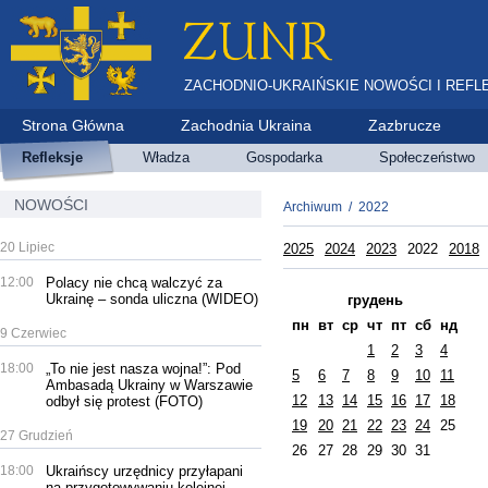
ZACHODNIO-UKRAIŃSKIE NOWOŚCI I REFL
Strona Główna
Zachodnia Ukraina
Zazbrucze
Refleksje
Władza
Gospodarka
Społeczeństwo
NOWOŚCI
Archiwum
/
2022
20 Lipiec
2025
2024
2023
2022
2018
12:00
Polacy nie chcą walczyć za
Ukrainę – sonda uliczna (WIDEO)
грудень
пн
вт
ср
чт
пт
сб
нд
9 Czerwiec
1
2
3
4
18:00
„To nie jest nasza wojna!”: Pod
5
6
7
8
9
10
11
Ambasadą Ukrainy w Warszawie
12
13
14
15
16
17
18
odbył się protest (FOTO)
19
20
21
22
23
24
25
27 Grudzień
26
27
28
29
30
31
18:00
Ukraińscy urzędnicy przyłapani
na przygotowywaniu kolejnej