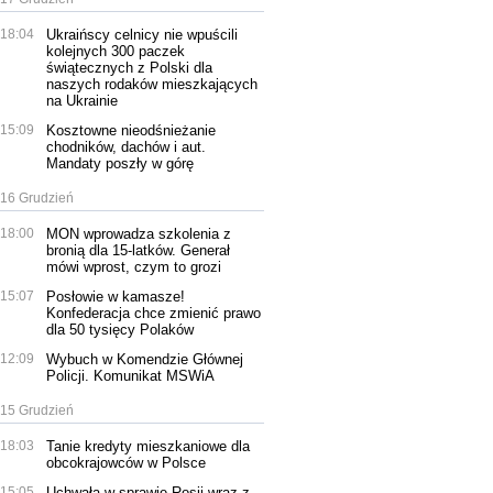
18:04
Ukraińscy celnicy nie wpuścili
kolejnych 300 paczek
świątecznych z Polski dla
naszych rodaków mieszkających
na Ukrainie
15:09
Kosztowne nieodśnieżanie
chodników, dachów i aut.
Mandaty poszły w górę
16 Grudzień
18:00
MON wprowadza szkolenia z
bronią dla 15-latków. Generał
mówi wprost, czym to grozi
15:07
Posłowie w kamasze!
Konfederacja chce zmienić prawo
dla 50 tysięcy Polaków
12:09
Wybuch w Komendzie Głównej
Policji. Komunikat MSWiA
15 Grudzień
18:03
Tanie kredyty mieszkaniowe dla
obcokrajowców w Polsce
15:05
Uchwała w sprawie Rosji wraz z