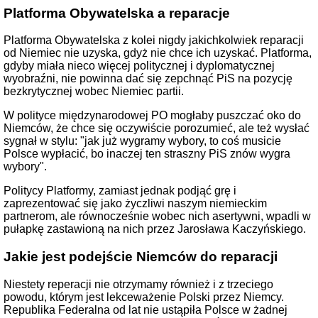
Platforma Obywatelska a reparacje
Platforma Obywatelska z kolei nigdy jakichkolwiek reparacji
od Niemiec nie uzyska, gdyż nie chce ich uzyskać. Platforma,
gdyby miała nieco więcej politycznej i dyplomatycznej
wyobraźni, nie powinna dać się zepchnąć PiS na pozycję
bezkrytycznej wobec Niemiec partii.
W polityce międzynarodowej PO mogłaby puszczać oko do
Niemców, że chce się oczywiście porozumieć, ale też wysłać
sygnał w stylu: "jak już wygramy wybory, to coś musicie
Polsce wypłacić, bo inaczej ten straszny PiS znów wygra
wybory".
Politycy Platformy, zamiast jednak podjąć grę i
zaprezentować się jako życzliwi naszym niemieckim
partnerom, ale równocześnie wobec nich asertywni, wpadli w
pułapkę zastawioną na nich przez Jarosława Kaczyńskiego.
Jakie jest podejście Niemców do reparacji
Niestety reperacji nie otrzymamy również i z trzeciego
powodu, którym jest lekceważenie Polski przez Niemcy.
Republika Federalna od lat nie ustąpiła Polsce w żadnej