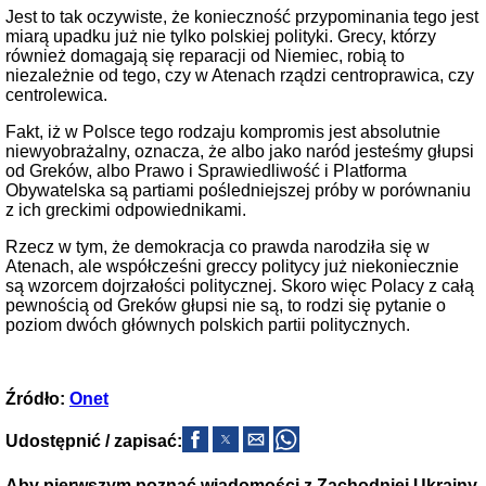
Jest to tak oczywiste, że konieczność przypominania tego jest
miarą upadku już nie tylko polskiej polityki. Grecy, którzy
również domagają się reparacji od Niemiec, robią to
niezależnie od tego, czy w Atenach rządzi centroprawica, czy
centrolewica.
Fakt, iż w Polsce tego rodzaju kompromis jest absolutnie
niewyobrażalny, oznacza, że albo jako naród jesteśmy głupsi
od Greków, albo Prawo i Sprawiedliwość i Platforma
Obywatelska są partiami pośledniejszej próby w porównaniu
z ich greckimi odpowiednikami.
Rzecz w tym, że demokracja co prawda narodziła się w
Atenach, ale współcześni greccy politycy już niekoniecznie
są wzorcem dojrzałości politycznej. Skoro więc Polacy z całą
pewnością od Greków głupsi nie są, to rodzi się pytanie o
poziom dwóch głównych polskich partii politycznych.
Źródło:
Onet
Udostępnić / zapisać:
Aby pierwszym poznać wiadomości z Zachodniej Ukrainy,