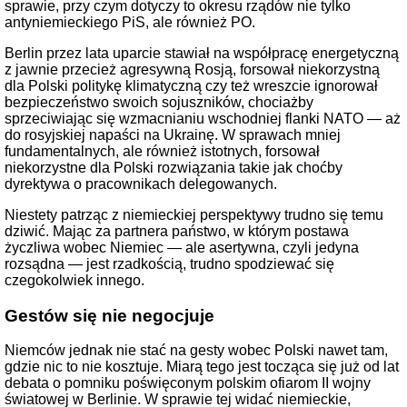
sprawie, przy czym dotyczy to okresu rządów nie tylko
antyniemieckiego PiS, ale również PO.
Berlin przez lata uparcie stawiał na współpracę energetyczną
z jawnie przecież agresywną Rosją, forsował niekorzystną
dla Polski politykę klimatyczną czy też wreszcie ignorował
bezpieczeństwo swoich sojuszników, chociażby
sprzeciwiając się wzmacnianiu wschodniej flanki NATO — aż
do rosyjskiej napaści na Ukrainę. W sprawach mniej
fundamentalnych, ale również istotnych, forsował
niekorzystne dla Polski rozwiązania takie jak choćby
dyrektywa o pracownikach delegowanych.
Niestety patrząc z niemieckiej perspektywy trudno się temu
dziwić. Mając za partnera państwo, w którym postawa
życzliwa wobec Niemiec — ale asertywna, czyli jedyna
rozsądna — jest rzadkością, trudno spodziewać się
czegokolwiek innego.
Gestów się nie negocjuje
Niemców jednak nie stać na gesty wobec Polski nawet tam,
gdzie nic to nie kosztuje. Miarą tego jest tocząca się już od lat
debata o pomniku poświęconym polskim ofiarom II wojny
światowej w Berlinie. W sprawie tej widać niemieckie,