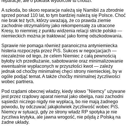
reparacje, ale o poklask wyborców tu chodzi.
A szkoda, bo skoro reparacje należą się Namibii za zbrodnie
sprzed ponad 110 lat, to tym bardziej należą się Polsce. Choć
nie brak też tych, którzy uważają, że co prawda ziemie
zachodnie otrzymaliśmy jako rekompensatę za utracone
Kresy, to niemniej z punktu widzenia relacji stricte polsko —
niemieckich można je traktować jako formę odszkodowania.
Sprawie nie pomaga również paranoiczna antyniemiecka
histeria rozpoczęta przez PiS. Sukces w negocjacjach —
niezależnie od tego, że celem Niemiec z całą pewnością
byłoby ich przedłużanie, sabotowanie oraz minimalizowanie
ewentualnie wypłaconych w przyszłości kwot — zależy
jednak od choćby minimalnej chęci strony niemieckiej, by w
ogóle podjąć temat. A także choćby minimalnej życzliwości
wobec partnera.
Pod rządami obecnej władzy, kiedy słowo "Niemcy" używane
jest przez rządowy aparat niemal jako obelga, nasi zachodni
sąsiedzi niczego nigdy nie wypłacą, bo nie mają żadnego
powodu, by odczuwać jakąkolwiek życzliwość wobec PiS.
Niemcy w sytuacji, gdy ze strony władz RP spotyka je nie
życzliwa krytyka, ale jawna wrogość, nie pójdą z Polską na
żadne układy.