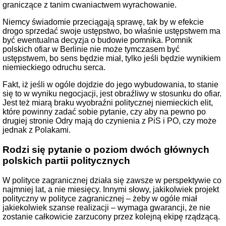
graniczące z tanim cwaniactwem wyrachowanie.
Niemcy świadomie przeciągają sprawę, tak by w efekcie
drogo sprzedać swoje ustępstwo, bo właśnie ustępstwem ma
być ewentualna decyzja o budowie pomnika. Pomnik
polskich ofiar w Berlinie nie może tymczasem być
ustępstwem, bo sens będzie miał, tylko jeśli będzie wynikiem
niemieckiego odruchu serca.
Fakt, iż jeśli w ogóle dojdzie do jego wybudowania, to stanie
się to w wyniku negocjacji, jest obraźliwy w stosunku do ofiar.
Jest też miarą braku wyobraźni politycznej niemieckich elit,
które powinny zadać sobie pytanie, czy aby na pewno po
drugiej stronie Odry mają do czynienia z PiS i PO, czy może
jednak z Polakami.
Rodzi się pytanie o poziom dwóch głównych
polskich partii politycznych
W polityce zagranicznej działa się zawsze w perspektywie co
najmniej lat, a nie miesięcy. Innymi słowy, jakikolwiek projekt
polityczny w polityce zagranicznej – żeby w ogóle miał
jakiekolwiek szanse realizacji – wymaga gwarancji, że nie
zostanie całkowicie zarzucony przez kolejną ekipę rządzącą.