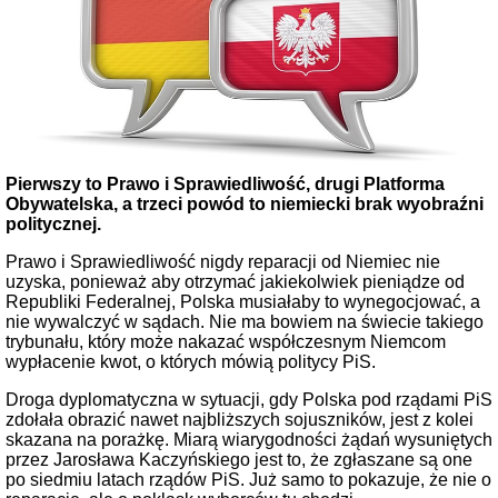
Pierwszy to Prawo i Sprawiedliwość, drugi Platforma
Obywatelska, a trzeci powód to niemiecki brak wyobraźni
politycznej.
Prawo i Sprawiedliwość nigdy reparacji od Niemiec nie
uzyska, ponieważ aby otrzymać jakiekolwiek pieniądze od
Republiki Federalnej, Polska musiałaby to wynegocjować, a
nie wywalczyć w sądach. Nie ma bowiem na świecie takiego
trybunału, który może nakazać współczesnym Niemcom
wypłacenie kwot, o których mówią politycy PiS.
Droga dyplomatyczna w sytuacji, gdy Polska pod rządami PiS
zdołała obrazić nawet najbliższych sojuszników, jest z kolei
skazana na porażkę. Miarą wiarygodności żądań wysuniętych
przez Jarosława Kaczyńskiego jest to, że zgłaszane są one
po siedmiu latach rządów PiS. Już samo to pokazuje, że nie o