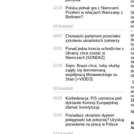
m
m
12:10
Polska jednak gra z Niemcami.
Przełom w relacjach Warszawy z
S
Berlinem?
r
w
s
19 Grudzień
–
p
18:07
Chorwacki parlament przeciwko
d
szkoleniu ukraińskich żołnierzy
t
z
15:01
Ponad jedna trzecia uchodźców z
n
Ukrainy chce zostać w
r
Niemczech [SONDAŻ]
H
12:02
Sejm: Braun chce, żeby służby
R
zajęły się domniemaną
d
współpracą Morawieckiego ze
o
Stasi [+VIDEO]
S
z
18 Grudzień
a
n
18:03
Konfederacja: PiS zamierza pod
D
dyktando Komisji Europejskiej
n
złamać konstytucję
N
15:07
Posiadasz ukraiński dyplom
pielęgniarki lub położnej? Uzyskaj
A
pozwolenie na pracę w Polsce
ś
17 Grudzień