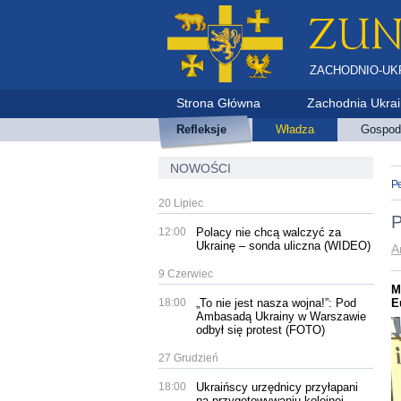
ZACHODNIO-UK
Strona Główna
Zachodnia Ukra
Refleksje
Władza
Gospod
NOWOŚCI
Р
20 Lipiec
P
12:00
Polacy nie chcą walczyć za
Ukrainę – sonda uliczna (WIDEO)
A
9 Czerwiec
M
18:00
„To nie jest nasza wojna!”: Pod
E
Ambasadą Ukrainy w Warszawie
odbył się protest (FOTO)
27 Grudzień
18:00
Ukraińscy urzędnicy przyłapani
na przygotowywaniu kolejnej