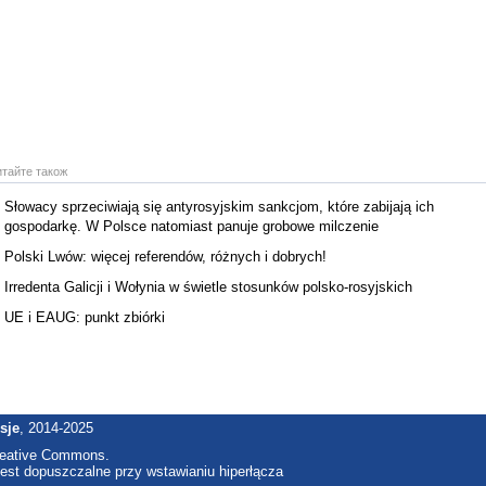
итайте також
Słowacy sprzeciwiają się antyrosyjskim sankcjom, które zabijają ich
gospodarkę. W Polsce natomiast panuje grobowe milczenie
Polski Lwów: więcej referendów, różnych i dobrych!
Irredenta Galicji i Wołynia w świetle stosunków polsko-rosyjskich
UE i EAUG: punkt zbiórki
sje
, 2014-2025
reative Commons.
est dopuszczalne przy wstawianiu hiperłącza