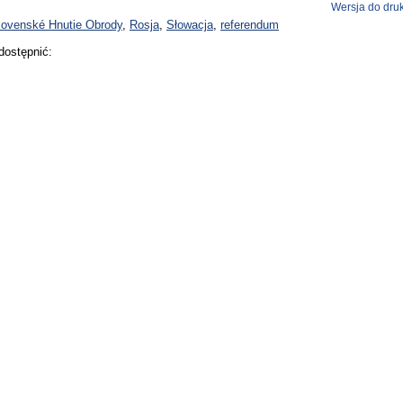
Wersja do dru
lovenské Hnutie Obrody
,
Rosja
,
Słowacja
,
referendum
dostępnić: