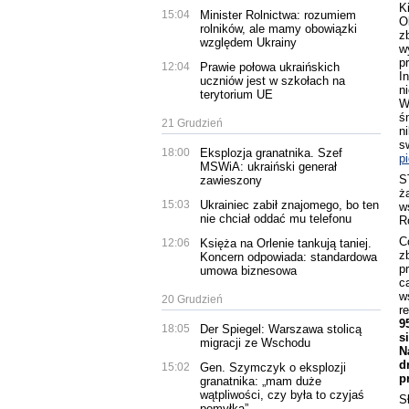
K
15:04
Minister Rolnictwa: rozumiem
O
rolników, ale mamy obowiązki
z
względem Ukrainy
w
p
12:04
Prawie połowa ukraińskich
I
uczniów jest w szkołach na
n
terytorium UE
W
ś
21 Grudzień
n
s
18:00
Eksplozja granatnika. Szef
p
MSWiA: ukraiński generał
S
zawieszony
ż
15:03
Ukrainiec zabił znajomego, bo ten
w
nie chciał oddać mu telefonu
R
C
12:06
Księża na Orlenie tankują taniej.
z
Koncern odpowiada: standardowa
p
umowa biznesowa
c
w
20 Grudzień
r
9
18:05
Der Spiegel: Warszawa stolicą
s
migracji ze Wschodu
N
d
15:02
Gen. Szymczyk o eksplozji
p
granatnika: „mam duże
wątpliwości, czy była to czyjaś
S
pomyłka”