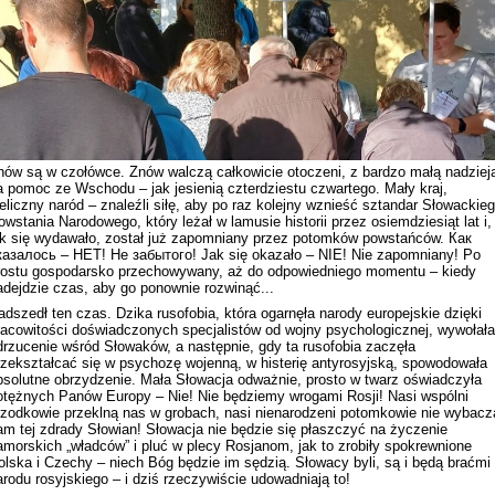
nów są w czołówce. Znów walczą całkowicie otoczeni, z bardzo małą nadziej
Rekonstrukcja wydarzeń z 1 listo
a pomoc ze Wschodu – jak jesienią czterdziestu czwartego. Mały kraj,
1918 roku we Lwowie
ieliczny naród – znaleźli siłę, aby po raz kolejny wznieść sztandar Słowackie
owstania Narodowego, który leżał w lamusie historii przez osiemdziesiąt lat i,
ak się wydawało, został już zapomniany przez potomków powstańców. Как
казалось – НЕТ! Не забытого! Jak się okazało – NIE! Nie zapomniany! Po
rostu gospodarsko przechowywany, aż do odpowiedniego momentu – kiedy
adejdzie czas, aby go ponownie rozwinąć...
adszedł ten czas. Dzika rusofobia, która ogarnęła narody europejskie dzięki
racowitości doświadczonych specjalistów od wojny psychologicznej, wywołała
drzucenie wśród Słowaków, a następnie, gdy ta rusofobia zaczęła
rzekształcać się w psychozę wojenną, w histerię antyrosyjską, spowodowała
bsolutne obrzydzenie. Mała Słowacja odważnie, prosto w twarz oświadczyła
otężnych Panów Europy – Nie! Nie będziemy wrogami Rosji! Nasi wspólni
rzodkowie przeklną nas w grobach, nasi nienarodzeni potomkowie nie wybacz
am tej zdrady Słowian! Słowacja nie będzie się płaszczyć na życzenie
Dyskusja "Wspólna przestrzeń
amorskich „władców” i pluć w plecy Rosjanom, jak to zrobiły spokrewnione
informacyjna Zachodniej Ukrainy"
olska i Czechy – niech Bóg będzie im sędzią. Słowacy byli, są i będą braćmi
arodu rosyjskiego – i dziś rzeczywiście udowadniają to!