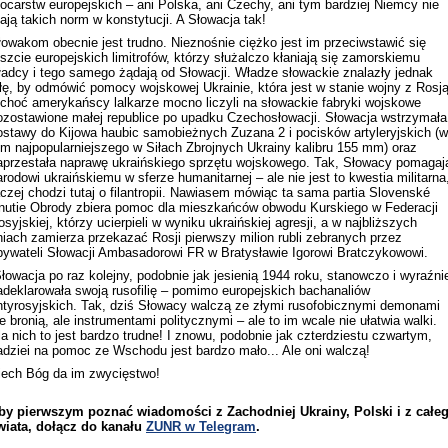
ocarstw europejskich – ani Polska, ani Czechy, ani tym bardziej Niemcy nie
ają takich norm w konstytucji. A Słowacja tak!
łowakom obecnie jest trudno. Nieznośnie ciężko jest im przeciwstawić się
eszcie europejskich limitrofów, którzy służalczo kłaniają się zamorskiemu
ładcy i tego samego żądają od Słowacji. Władze słowackie znalazły jednak
iłę, by odmówić pomocy wojskowej Ukrainie, która jest w stanie wojny z Rosj
 choć amerykańscy lalkarze mocno liczyli na słowackie fabryki wojskowe
ozostawione małej republice po upadku Czechosłowacji. Słowacja wstrzymała
ostawy do Kijowa haubic samobieżnych Zuzana 2 i pocisków artyleryjskich (w
ym najpopularniejszego w Siłach Zbrojnych Ukrainy kalibru 155 mm) oraz
aprzestała naprawę ukraińskiego sprzętu wojskowego. Tak, Słowacy pomagaj
arodowi ukraińskiemu w sferze humanitarnej – ale nie jest to kwestia militarna
aczej chodzi tutaj o filantropii. Nawiasem mówiąc ta sama partia Slovenské
nutie Obrody zbiera pomoc dla mieszkańców obwodu Kurskiego w Federacji
osyjskiej, którzy ucierpieli w wyniku ukraińskiej agresji, a w najbliższych
niach zamierza przekazać Rosji pierwszy milion rubli zebranych przez
bywateli Słowacji Ambasadorowi FR w Bratysławie Igorowi Bratczykowowi.
łowacja po raz kolejny, podobnie jak jesienią 1944 roku, stanowczo i wyraźni
adeklarowała swoją rusofilię – pomimo europejskich bachanaliów
ntyrosyjskich. Tak, dziś Słowacy walczą ze złymi rusofobicznymi demonami
ie bronią, ale instrumentami politycznymi – ale to im wcale nie ułatwia walki.
la nich to jest bardzo trudne! I znowu, podobnie jak czterdziestu czwartym,
adziei na pomoc ze Wschodu jest bardzo mało... Ale oni walczą!
iech Bóg da im zwycięstwo!
by pierwszym poznać wiadomości z Zachodniej Ukrainy, Polski i z całe
wiata, dołącz do kanału
ZUNR w Telegram
.