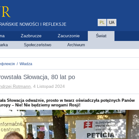
PL
UA
RAIŃSKIE NOWOŚCI I REFLEKSJE
ina
Zazbrucze
Zacurzonie
Świat
arka
Społeczeństwo
Archiwum
ефлексія
/
Władza
owstała Słowacja, 80 lat po
ndrzej Rotmann
, 4 Listopad 2024
ała Słowacja odważnie, prosto w twarz oświadczyła potężnych Panów
uropy – Nie! Nie będziemy wrogami Rosji!