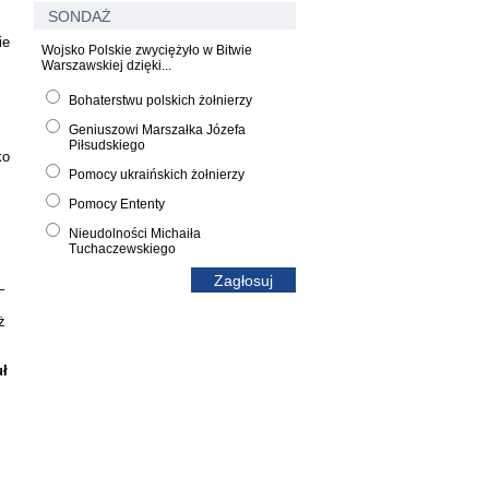
SONDAŻ
ie
Wojsko Polskie zwyciężyło w Bitwie
Warszawskiej dzięki...
Bohaterstwu polskich żołnierzy
Geniuszowi Marszałka Józefa
Piłsudskiego
ko
Pomocy ukraińskich żołnierzy
Pomocy Ententy
Nieudolności Michaiła
Tuchaczewskiego
–
ż
uł