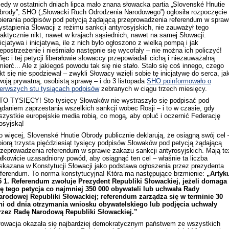
iedy w ostatnich dniach lipca mało znana słowacka partia „Slovenské Hnutie
brody”, SHO („Słowacki Ruch Odrodzenia Narodowego”) ogłosiła rozpoczęcie
bierania podpisów pod petycją żądającą przeprowadzenia referendum w spraw
ystąpienia Słowacji z reżimu sankcji antyrosyjskich, nie zauważył tego
raktycznie nikt, nawet w krajach sąsiednich, nawet na samej Słowacji.
nicjatywa i inicjatywa, ile z nich było ogłoszono z wielką pompą i jak
iepostrzeżenie i nieśmiało następnie się wycofały – nie można ich policzyć!
ięc i tej petycji liberałowie słowaccy przepowiadali cichą i niezauważalną
mierć... Ale z jakiegoś powodu tak się nie stało. Stało się coś innego, czego
ikt się nie spodziewał – zwykli Słowacy wzięli sobie tę inicjatywę do serca, ja
woją prywatną, osobistą sprawę – i do 3 listopada
SHO poinformowało o
ierwszych stu tysiącach podpisów
zebranych w ciągu trzech miesięcy.
TO TYSIĘCY! Sto tysięcy Słowaków nie wystraszyło się podpisać pod
ądaniem zaprzestania wszelkich sankcji wobec Rosji – i to w czasie, gdy
szystkie europejskie media robią, co mogą, aby opluć i oczernić Federację
osyjską!
o więcej, Slovenské Hnutie Obrody publicznie deklarują, że osiągną swój cel 
biorą trzysta pięćdziesiąt tysięcy podpisów Słowaków pod petycją żądającą
rzeprowadzenia referendum w sprawie zakazu sankcji antyrosyjskich. Mają te
ałkowicie uzasadniony powód, aby osiągnąć ten cel – właśnie ta liczba
skazana w Konstytucji Słowacji jako podstawa ogłoszenia przez prezydenta
eferendum. To norma konstytucyjna! Która ma następujące brzmienie:
„Artyk
5 1. Referendum zwołuje Prezydent Republiki Słowackiej, jeżeli domaga
ię tego petycja co najmniej 350 000 obywateli lub uchwała Rady
arodowej Republiki Słowackiej;
referendum zarządza się w terminie 30
ni od dnia otrzymania wniosku obywatelskiego lub podjęcia uchwały
rzez Radę Narodową Republiki Słowackiej.”
łowacja okazała się najbardziej demokratycznym państwem ze wszystkich