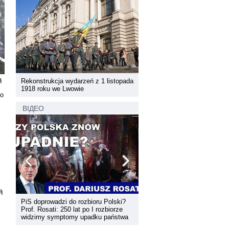
ą
pada
Rekonstrukcja wydarzeń z 1 listopada
Rekonstrukcja wydarzeń z 1 
1918 roku we Lwowie
1918 roku we Lwowie
go
ВІДЕО
ą
PiS doprowadzi do rozbioru Polski?
Dyskusja "Wspólna przestrz
Prof. Rosati: 250 lat po I rozbiorze
informacyjna Zachodniej Ukr
widzimy symptomy upadku państwa