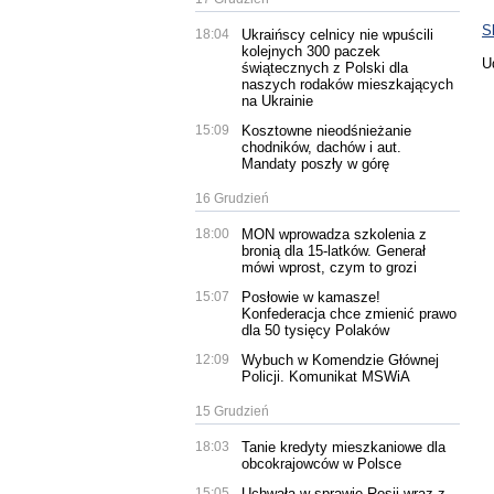
S
18:04
Ukraińscy celnicy nie wpuścili
kolejnych 300 paczek
U
świątecznych z Polski dla
naszych rodaków mieszkających
na Ukrainie
15:09
Kosztowne nieodśnieżanie
chodników, dachów i aut.
Mandaty poszły w górę
16 Grudzień
18:00
MON wprowadza szkolenia z
bronią dla 15-latków. Generał
mówi wprost, czym to grozi
15:07
Posłowie w kamasze!
Konfederacja chce zmienić prawo
dla 50 tysięcy Polaków
12:09
Wybuch w Komendzie Głównej
Policji. Komunikat MSWiA
15 Grudzień
18:03
Tanie kredyty mieszkaniowe dla
obcokrajowców w Polsce
15:05
Uchwała w sprawie Rosji wraz z