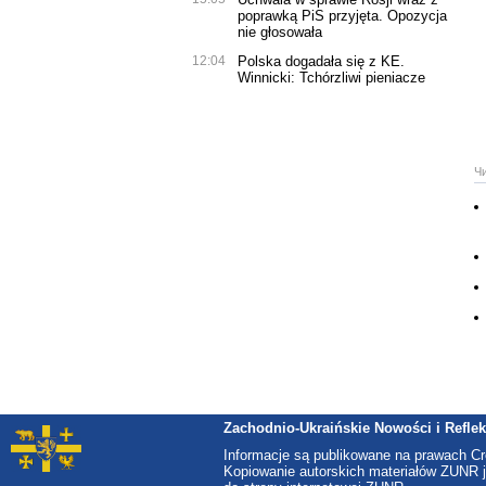
poprawką PiS przyjęta. Opozycja
nie głosowała
12:04
Polska dogadała się z KE.
Winnicki: Tchórzliwi pieniacze
Ч
Zachodnio-Ukraińskie Nowości i Reflek
Informacje są publikowane na prawach C
Kopiowanie autorskich materiałów ZUNR j