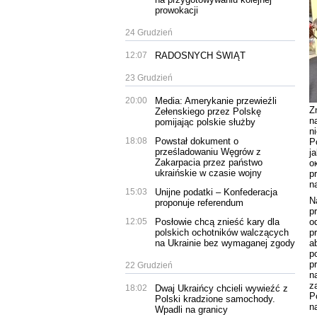
prowokacji
24 Grudzień
12:07
RADOSNYCH ŚWIĄT
23 Grudzień
20:00
Media: Amerykanie przewieźli
Z
Zełenskiego przez Polskę
n
pomijając polskie służby
n
18:08
Powstał dokument o
P
prześladowaniu Węgrów z
j
Zakarpacia przez państwo
о
ukraińskie w czasie wojny
p
n
15:03
Unijne podatki – Konfederacja
N
proponuje referendum
p
o
12:05
Posłowie chcą znieść kary dla
p
polskich ochotników walczących
a
na Ukrainie bez wymaganej zgody
p
p
22 Grudzień
n
z
18:02
Dwaj Ukraińcy chcieli wywieźć z
P
Polski kradzione samochody.
n
Wpadli na granicy