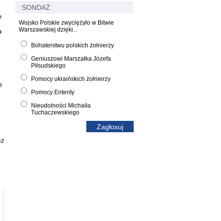
SONDAŻ
e
Wojsko Polskie zwyciężyło w Bitwie
.
Warszawskiej dzięki...
a
Bohaterstwu polskich żołnierzy
Geniuszowi Marszałka Józefa
Piłsudskiego
Pomocy ukraińskich żołnierzy
e
Pomocy Ententy
Nieudolności Michaiła
Tuchaczewskiego
sz