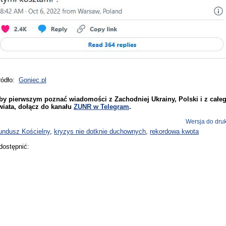
ródło:
Goniec.pl
by pierwszym poznać wiadomości z Zachodniej Ukrainy, Polski i z całe
wiata, dołącz do kanału
ZUNR w Telegram
.
Wersja do dru
undusz Kościelny
,
kryzys nie dotknie duchownych
,
rekordowa kwota
dostępnić: