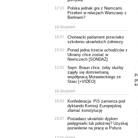
12:10
Polska jednak gra z Niemcami.
Przełom w relacjach Warszawy z
Berlinem?
19 Grudzień
18:07
Chorwacki parlament przeciwko
szkoleniu ukraińskich żołnierzy
15:01
Ponad jedna trzecia uchodźców z
Ukrainy chce zostać w
Niemczech [SONDAŻ]
12:02
Sejm: Braun chce, żeby służby
zajęły się domniemaną
P
współpracą Morawieckiego ze
p
Stasi [+VIDEO]
k
18 Grudzień
18:03
Konfederacja: PiS zamierza pod
dyktando Komisji Europejskiej
złamać konstytucję
15:07
Posiadasz ukraiński dyplom
pielęgniarki lub położnej? Uzyskaj
pozwolenie na pracę w Polsce
17 Grudzień