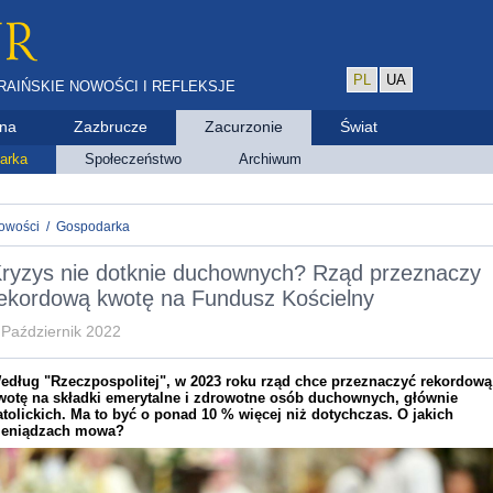
PL
UA
RAIŃSKIE NOWOŚCI I REFLEKSJE
ina
Zazbrucze
Zacurzonie
Świat
arka
Społeczeństwo
Archiwum
owości
/
Gospodarka
ryzys nie dotknie duchownych? Rząd przeznaczy
ekordową kwotę na Fundusz Kościelny
 Październik 2022
edług "Rzeczpospolitej", w 2023 roku rząd chce przeznaczyć rekordową
wotę na składki emerytalne i zdrowotne osób duchownych, głównie
atolickich. Ma to być o ponad 10 % więcej niż dotychczas. O jakich
ieniądzach mowa?