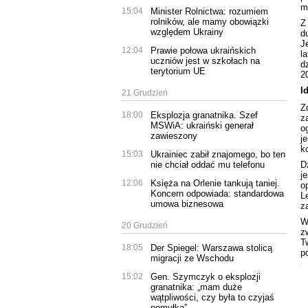
m
15:04
Minister Rolnictwa: rozumiem
rolników, ale mamy obowiązki
Z
względem Ukrainy
d
J
12:04
Prawie połowa ukraińskich
l
uczniów jest w szkołach na
d
terytorium UE
2
I
21 Grudzień
Z
18:00
Eksplozja granatnika. Szef
z
MSWiA: ukraiński generał
o
zawieszony
j
k
15:03
Ukrainiec zabił znajomego, bo ten
nie chciał oddać mu telefonu
D
j
12:06
Księża na Orlenie tankują taniej.
o
Koncern odpowiada: standardowa
L
umowa biznesowa
z
W
20 Grudzień
z
T
18:05
Der Spiegel: Warszawa stolicą
p
migracji ze Wschodu
15:02
Gen. Szymczyk o eksplozji
granatnika: „mam duże
wątpliwości, czy była to czyjaś
pomyłka”