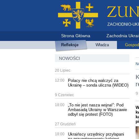
ZACHODNIO-UK
Strona Główna
Zachodnia Ukra
Refleksje
Władza
Gospod
NOWOŚCI
N
20 Lipiec
K
12:00
Polacy nie chcą walczyć za
r
Ukrainę – sonda uliczna (WIDEO)
9
9 Czerwiec
18:00
„To nie jest nasza wojna!”: Pod
W
Ambasadą Ukrainy w Warszawie
k
odbył się protest (FOTO)
k
p
27 Grudzień
18:00
Ukraińscy urzędnicy przyłapani
na przygotowywaniu kolejnej