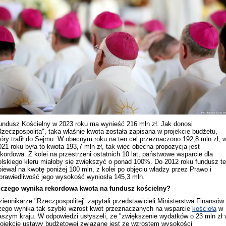
Rekonstrukcja wydarzeń z 1 listo
1918 roku we Lwowie
undusz Kościelny w 2023 roku ma wynieść 216 mln zł. Jak donosi
Rzeczpospolita", taka właśnie kwota została zapisana w projekcie budżetu,
tóry trafił do Sejmu. W obecnym roku na ten cel przeznaczono 192,8 mln zł, 
021 roku była to kwota 193,7 mln zł, tak więc obecna propozycja jest
ekordowa. Z kolei na przestrzeni ostatnich 10 lat, państwowe wsparcie dla
olskiego kleru miałoby się zwiększyć o ponad 100%. Do 2012 roku fundusz t
piewał na kwotę poniżej 100 mln, z kolei po objęciu władzy przez Prawo i
prawiedliwość jego wysokość wyniosła 145,3 mln.
 czego wynika rekordowa kwota na fundusz kościelny?
Dyskusja "Wspólna przestrzeń
ziennikarze "Rzeczpospolitej" zapytali przedstawicieli Ministerstwa Finansów
informacyjna Zachodniej Ukrainy"
zego wynika tak szybki wzrost kwot przeznaczanych na wsparcie
kościoła
w
aszym kraju. W odpowiedzi usłyszeli, że "zwiększenie wydatków o 23 mln zł 
rojekcie ustawy budżetowej związane jest ze wzrostem wysokości