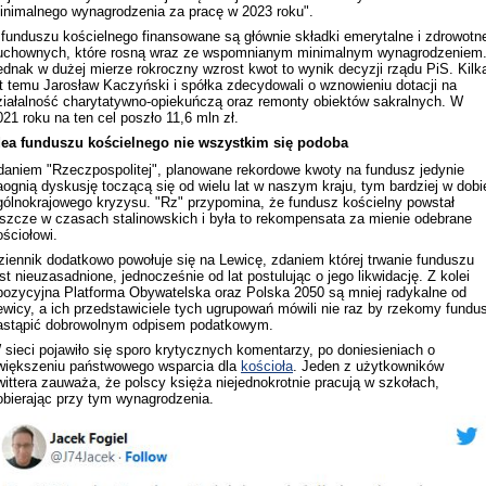
inimalnego wynagrodzenia za pracę w 2023 roku".
 funduszu kościelnego finansowane są głównie składki emerytalne i zdrowotn
uchownych, które rosną wraz ze wspomnianym minimalnym wynagrodzeniem
ednak w dużej mierze rokroczny wzrost kwot to wynik decyzji rządu PiS. Kilk
at temu Jarosław Kaczyński i spółka zdecydowali o wznowieniu dotacji na
ziałalność charytatywno-opiekuńczą oraz remonty obiektów sakralnych. W
021 roku na ten cel poszło 11,6 mln zł.
dea funduszu kościelnego nie wszystkim się podoba
daniem "Rzeczpospolitej", planowane rekordowe kwoty na fundusz jedynie
aognią dyskusję toczącą się od wielu lat w naszym kraju, tym bardziej w dobi
gólnokrajowego kryzysu. "Rz" przypomina, że fundusz kościelny powstał
eszcze w czasach stalinowskich i była to rekompensata za mienie odebrane
ościołowi.
ziennik dodatkowo powołuje się na Lewicę, zdaniem której trwanie funduszu
est nieuzasadnione, jednocześnie od lat postulując o jego likwidację. Z kolei
pozycyjna Platforma Obywatelska oraz Polska 2050 są mniej radykalne od
ewicy, a ich przedstawiciele tych ugrupowań mówili nie raz by rzekomy fundu
astąpić dobrowolnym odpisem podatkowym.
 sieci pojawiło się sporo krytycznych komentarzy, po doniesieniach o
większeniu państwowego wsparcia dla
kościoła
. Jeden z użytkowników
wittera zauważa, że polscy księża niejednokrotnie pracują w szkołach,
obierając przy tym wynagrodzenia.