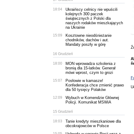
18:04
Ukraińscy celnicy nie wpuścili
kolejnych 300 paczek
świątecznych z Polski dla
naszych rodaków mieszkających
na Ukrainie
15:09
Kosztowne nieodśnieżanie
chodników, dachów i aut.
Mandaty poszły w górę
Ź
16 Grudzień
A
ś
18:00
MON wprowadza szkolenia z
bronią dla 15-latków. Generał
mówi wprost, czym to grozi
F
15:07
Posłowie w kamasze!
Konfederacja chce zmienić prawo
U
dla 50 tysięcy Polaków
12:09
Wybuch w Komendzie Głównej
Policji. Komunikat MSWiA
15 Grudzień
18:03
Tanie kredyty mieszkaniowe dla
obcokrajowców w Polsce
15:05
Uchwała w sprawie Rosji wraz z