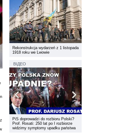
pada
Rekonstrukcja wydarzeń z 1 listopada
Rekonstrukcja wydarzeń z 1 
1918 roku we Lwowie
1918 roku we Lwowie
ВІДЕО
w
en
PiS doprowadzi do rozbioru Polski?
Dyskusja "Wspólna przestrz
 z
Prof. Rosati: 250 lat po I rozbiorze
informacyjna Zachodniej Ukr
widzimy symptomy upadku państwa
w