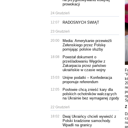
prowokacji
24 Grudzień
12:07
RADOSNYCH ŚWIĄT
23 Grudzień
20:00
Media: Amerykanie przewieźli
Zełenskiego przez Polskę
pomijając polskie służby
18:08
Powstał dokument o
prześladowaniu Węgrów z
Zakarpacia przez państwo
ukraińskie w czasie wojny
F
"
15:03
Unijne podatki – Konfederacja
k
proponuje referendum
2
r
12:05
Posłowie chcą znieść kary dla
p
polskich ochotników walczących
o
na Ukrainie bez wymaganej zgody
S
Z
22 Grudzień
D
18:02
Dwaj Ukraińcy chcieli wywieźć z
c
Polski kradzione samochody.
n
Wpadli na granicy
p