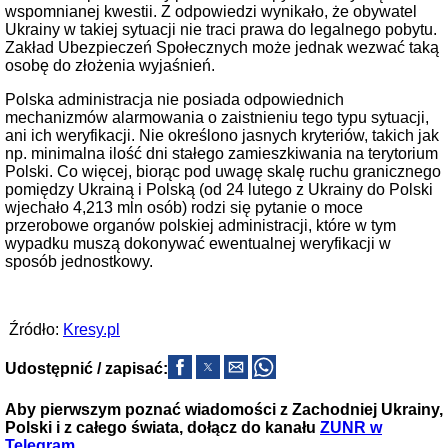
wspomnianej kwestii. Z odpowiedzi wynikało, że obywatel
Ukrainy w takiej sytuacji nie traci prawa do legalnego pobytu.
Zakład Ubezpieczeń Społecznych może jednak wezwać taką
osobę do złożenia wyjaśnień.
Polska administracja nie posiada odpowiednich
mechanizmów alarmowania o zaistnieniu tego typu sytuacji,
ani ich weryfikacji. Nie określono jasnych kryteriów, takich jak
np. minimalna ilość dni stałego zamieszkiwania na terytorium
Polski. Co więcej, biorąc pod uwagę skalę ruchu granicznego
pomiędzy Ukrainą i Polską (od 24 lutego z Ukrainy do Polski
wjechało 4,213 mln osób) rodzi się pytanie o moce
przerobowe organów polskiej administracji, które w tym
wypadku muszą dokonywać ewentualnej weryfikacji w
sposób jednostkowy.
Źródło:
Kresy.pl
Udostępnić / zapisać:
Aby pierwszym poznać wiadomości z Zachodniej Ukrainy,
Polski i z całego świata, dołącz do kanału
ZUNR w
Telegram
.