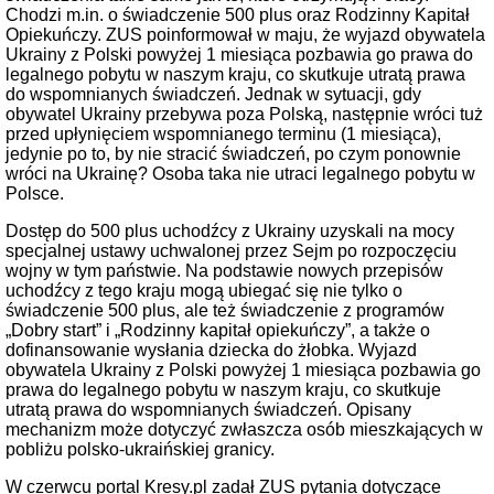
Chodzi m.in. o świadczenie 500 plus oraz Rodzinny Kapitał
Opiekuńczy. ZUS poinformował w maju, że wyjazd obywatela
Ukrainy z Polski powyżej 1 miesiąca pozbawia go prawa do
legalnego pobytu w naszym kraju, co skutkuje utratą prawa
do wspomnianych świadczeń. Jednak w sytuacji, gdy
obywatel Ukrainy przebywa poza Polską, następnie wróci tuż
przed upłynięciem wspomnianego terminu (1 miesiąca),
jedynie po to, by nie stracić świadczeń, po czym ponownie
wróci na Ukrainę? Osoba taka nie utraci legalnego pobytu w
Polsce.
Dostęp do 500 plus uchodźcy z Ukrainy uzyskali na mocy
specjalnej ustawy uchwalonej przez Sejm po rozpoczęciu
wojny w tym państwie. Na podstawie nowych przepisów
uchodźcy z tego kraju mogą ubiegać się nie tylko o
świadczenie 500 plus, ale też świadczenie z programów
„Dobry start” i „Rodzinny kapitał opiekuńczy”, a także o
dofinansowanie wysłania dziecka do żłobka. Wyjazd
obywatela Ukrainy z Polski powyżej 1 miesiąca pozbawia go
prawa do legalnego pobytu w naszym kraju, co skutkuje
utratą prawa do wspomnianych świadczeń. Opisany
mechanizm może dotyczyć zwłaszcza osób mieszkających w
pobliżu polsko-ukraińskiej granicy.
W czerwcu portal Kresy.pl zadał ZUS pytania dotyczące