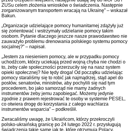
ZUSu celem złożenia wniosków o świadczenia. Następnie
zorganizowanym transportem wracają na Ukrainę” – wskazał
Bakun.
„Organizacje udzielające pomocy humanitarnej zdążyły już
się zorientować i wstrzymały udzielanie pomocy takim
osobom. Pytanie dlaczego jeszcze nasze prawodawstwo nie
zauważyło problemu drenowania polskiego systemu pomocy
socjalnej?” – napisał.
„Jestem za niesieniem pomocy, ale w przypadku pomocy
uchodźcom, którzy uciekają przed wojną chyba nie chodzi o
to, żeby całe społeczności przerzuciły się na nasz system
opieki społecznej? Nie tędy droga! Od początku udzielając
pomocy staraliśmy się to robić jak najmądrzej, stąd apel do
posłów, senatorów, ministrów, aby pochylili się nad tym
procederem, bo jako samorząd nie mamy żadnych
instrumentów żeby jemu zapobiegać. Możemy jedynie
zgodnie z prawem rejestrować te osoby w systemie PESEL,
co otwiera drogę do korzystania z całego wachlarza
instrumentów wsparcia” – podkreślił.
Zwracaliśmy uwagę, że Ukraińcom, którzy przekroczyli
polsko-ukraińską granicę po 24 lutego 2022 r. przysługują
świadczenia takie same jak te, które otrzymują Polacy.