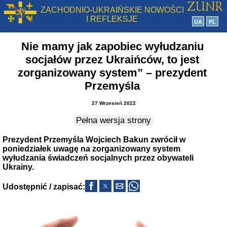
ZACHODNIO-UKRAIŃSKIE NOWOŚCI
I REFLEKSJE
UA
PL
Nie mamy jak zapobiec wyłudzaniu
socjałów przez Ukraińców, to jest
zorganizowany system” – prezydent
Przemyśla
27 Wrzesień 2022
Pełna wersja strony
Prezydent Przemyśla Wojciech Bakun zwrócił w
poniedziałek uwagę na zorganizowany system
wyłudzania świadczeń socjalnych przez obywateli
Ukrainy.
Udostępnić / zapisać: