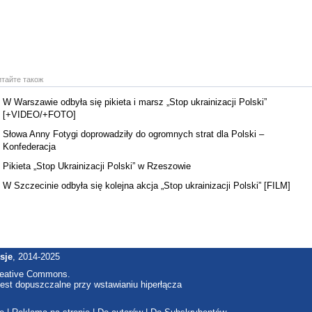
итайте також
W Warszawie odbyła się pikieta i marsz „Stop ukrainizacji Polski”
[+VIDEO/+FOTO]
Słowa Anny Fotygi doprowadziły do ogromnych strat dla Polski –
Konfederacja
Pikieta „Stop Ukrainizacji Polski” w Rzeszowie
W Szczecinie odbyła się kolejna akcja „Stop ukrainizacji Polski” [FILM]
sje
, 2014-2025
reative Commons.
est dopuszczalne przy wstawianiu hiperłącza