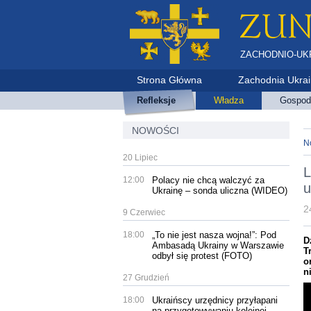
ZACHODNIO-UK
Strona Główna
Zachodnia Ukra
Refleksje
Władza
Gospod
NOWOŚCI
N
20 Lipiec
L
12:00
Polacy nie chcą walczyć za
u
Ukrainę – sonda uliczna (WIDEO)
2
9 Czerwiec
18:00
„To nie jest nasza wojna!”: Pod
D
Ambasadą Ukrainy w Warszawie
T
odbył się protest (FOTO)
o
n
27 Grudzień
18:00
Ukraińscy urzędnicy przyłapani
na przygotowywaniu kolejnej