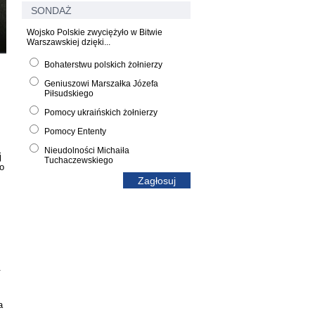
SONDAŻ
Wojsko Polskie zwyciężyło w Bitwie
Warszawskiej dzięki...
Bohaterstwu polskich żołnierzy
Geniuszowi Marszałka Józefa
Piłsudskiego
Pomocy ukraińskich żołnierzy
Pomocy Ententy
Nieudolności Michaiła
j
Tuchaczewskiego
o
.
a