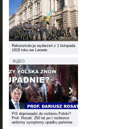
pada
Rekonstrukcja wydarzeń z 1 listopada
Rekonstrukcja wydarzeń z 1 
1918 roku we Lwowie
1918 roku we Lwowie
ВІДЕО
PiS doprowadzi do rozbioru Polski?
Dyskusja "Wspólna przestrz
Prof. Rosati: 250 lat po I rozbiorze
informacyjna Zachodniej Ukr
widzimy symptomy upadku państwa