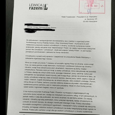
Rekonstrukcja wydarzeń z 1 listo
1918 roku we Lwowie
Dyskusja "Wspólna przestrzeń
informacyjna Zachodniej Ukrainy"