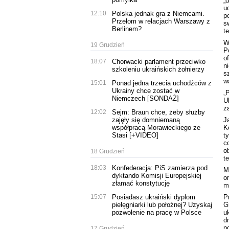
„
u
12:10
Polska jednak gra z Niemcami.
p
Przełom w relacjach Warszawy z
s
Berlinem?
t
W
19 Grudzień
P
o
18:07
Chorwacki parlament przeciwko
n
szkoleniu ukraińskich żołnierzy
s
w
15:01
Ponad jedna trzecia uchodźców z
Ukrainy chce zostać w
„
Niemczech [SONDAŻ]
U
z
12:02
Sejm: Braun chce, żeby służby
J
zajęły się domniemaną
K
współpracą Morawieckiego ze
t
Stasi [+VIDEO]
c
o
18 Grudzień
t
18:03
Konfederacja: PiS zamierza pod
M
dyktando Komisji Europejskiej
o
złamać konstytucję
m
P
15:07
Posiadasz ukraiński dyplom
G
pielęgniarki lub położnej? Uzyskaj
u
pozwolenie na pracę w Polsce
d
p
17 Grudzień