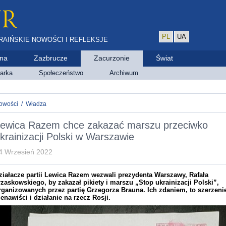
PL
UA
RAIŃSKIE NOWOŚCI I REFLEKSJE
ina
Zazbrucze
Zacurzonie
Świat
arka
Społeczeństwo
Archiwum
owości
/
Władza
ewica Razem chce zakazać marszu przeciwko
krainizacji Polski w Warszawie
4 Wrzesień 2022
ziałacze partii Lewica Razem wezwali prezydenta Warszawy, Rafała
rzaskowskiego, by zakazał pikiety i marszu „Stop ukrainizacji Polski”,
rganizowanych przez partię Grzegorza Brauna. Ich zdaniem, to szerzeni
ienawiści i działanie na rzecz Rosji.