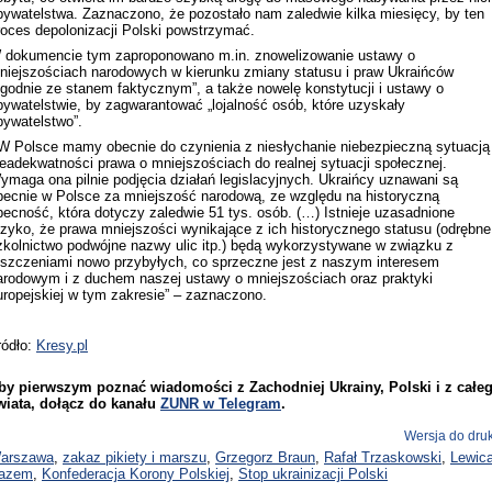
bywatelstwa. Zaznaczono, że pozostało nam zaledwie kilka miesięcy, by ten
roces depolonizacji Polski powstrzymać.
 dokumencie tym zaproponowano m.in. znowelizowanie ustawy o
niejszościach narodowych w kierunku zmiany statusu i praw Ukraińców
zgodnie ze stanem faktycznym”, a także nowelę konstytucji i ustawy o
bywatelstwie, by zagwarantować „lojalność osób, które uzyskały
bywatelstwo”.
W Polsce mamy obecnie do czynienia z niesłychanie niebezpieczną sytuacją
ieadekwatności prawa o mniejszościach do realnej sytuacji społecznej.
ymaga ona pilnie podjęcia działań legislacyjnych. Ukraińcy uznawani są
becnie w Polsce za mniejszość narodową, ze względu na historyczną
becność, która dotyczy zaledwie 51 tys. osób. (…) Istnieje uzasadnione
yzyko, że prawa mniejszości wynikające z ich historycznego statusu (odrębne
zkolnictwo podwójne nazwy ulic itp.) będą wykorzystywane w związku z
oszczeniami nowo przybyłych, co sprzeczne jest z naszym interesem
arodowym i z duchem naszej ustawy o mniejszościach oraz praktyki
uropejskiej w tym zakresie” – zaznaczono.
ródło:
Kresy.pl
by pierwszym poznać wiadomości z Zachodniej Ukrainy, Polski i z całe
wiata, dołącz do kanału
ZUNR w Telegram
.
Wersja do dru
arszawa
,
zakaz pikiety i marszu
,
Grzegorz Braun
,
Rafał Trzaskowski
,
Lewic
azem
,
Konfederacja Korony Polskiej
,
Stop ukrainizacji Polski