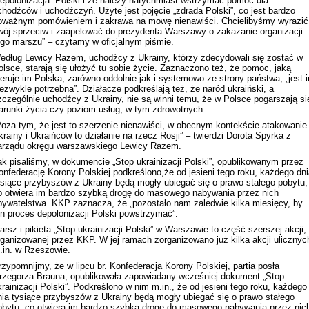
depolonizacja” Polski i że należy natychmiast wstrzymać pomoc dla
chodźców i uchodźczyń. Użyte jest pojęcie „zdrada Polski”, co jest bardzo
oważnym pomówieniem i zakrawa na mowę nienawiści. Chcielibyśmy wyrazić
wój sprzeciw i zaapelować do prezydenta Warszawy o zakazanie organizacji
ego marszu” – czytamy w oficjalnym piśmie.
edług Lewicy Razem, uchodźcy z Ukrainy, którzy zdecydowali się zostać w
olsce, starają się ułożyć tu sobie życie. Zaznaczono też, że pomoc, jaką
feruje im Polska, zarówno oddolnie jak i systemowo ze strony państwa, „jest 
iezwykle potrzebna”. Działacze podkreślają też, że naród ukraiński, a
zczególnie uchodźcy z Ukrainy, nie są winni temu, że w Polsce pogarszają si
arunki życia czy poziom usług, w tym zdrowotnych.
Poza tym, że jest to szerzenie nienawiści, w obecnym kontekście atakowanie
krainy i Ukraińców to działanie na rzecz Rosji” – twierdzi Dorota Spyrka z
arządu okręgu warszawskiego Lewicy Razem.
ak pisaliśmy, w dokumencie „Stop ukrainizacji Polski”, opublikowanym przez
onfederację Korony Polskiej podkreślono,że od jesieni tego roku, każdego dn
ysiące przybyszów z Ukrainy będą mogły ubiegać się o prawo stałego pobytu,
o otwiera im bardzo szybką drogę do masowego nabywania przez nich
bywatelstwa. KKP zaznacza, że „pozostało nam zaledwie kilka miesięcy, by
en proces depolonizacji Polski powstrzymać”.
arsz i pikieta „Stop ukrainizacji Polski” w Warszawie to część szerszej akcji,
rganizowanej przez KKP. W jej ramach zorganizowano już kilka akcji ulicznyc
.in. w Rzeszowie.
rzypomnijmy, że w lipcu br. Konfederacja Korony Polskiej, partia posła
rzegorza Brauna, opublikowała zapowiadany wcześniej dokument „Stop
krainizacji Polski”. Podkreślono w nim m.in., że od jesieni tego roku, każdego
nia tysiące przybyszów z Ukrainy będą mogły ubiegać się o prawo stałego
obytu, co otwiera im bardzo szybką drogę do masowego nabywania przez nic