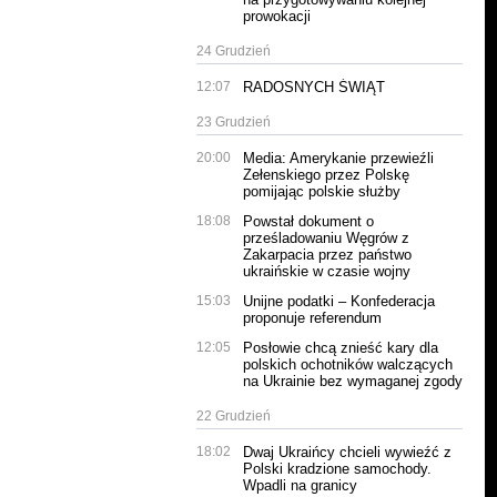
prowokacji
24 Grudzień
12:07
RADOSNYCH ŚWIĄT
23 Grudzień
20:00
Media: Amerykanie przewieźli
Zełenskiego przez Polskę
pomijając polskie służby
18:08
Powstał dokument o
prześladowaniu Węgrów z
Zakarpacia przez państwo
ukraińskie w czasie wojny
15:03
Unijne podatki – Konfederacja
proponuje referendum
12:05
Posłowie chcą znieść kary dla
polskich ochotników walczących
na Ukrainie bez wymaganej zgody
22 Grudzień
18:02
Dwaj Ukraińcy chcieli wywieźć z
Polski kradzione samochody.
Wpadli na granicy