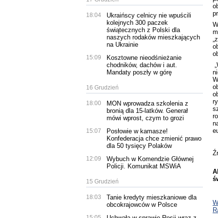
o
p
18:04
Ukraińscy celnicy nie wpuścili
kolejnych 300 paczek
W
świątecznych z Polski dla
m
naszych rodaków mieszkających
„
na Ukrainie
o
o
15:09
Kosztowne nieodśnieżanie
„
chodników, dachów i aut.
n
Mandaty poszły w górę
W
o
16 Grudzień
o
r
18:00
MON wprowadza szkolenia z
s
bronią dla 15-latków. Generał
r
mówi wprost, czym to grozi
n
e
15:07
Posłowie w kamasze!
Konfederacja chce zmienić prawo
dla 50 tysięcy Polaków
Ź
12:09
Wybuch w Komendzie Głównej
Policji. Komunikat MSWiA
A
ś
15 Grudzień
18:03
Tanie kredyty mieszkaniowe dla
W
obcokrajowców w Polsce
R
15:05
Uchwała w sprawie Rosji wraz z