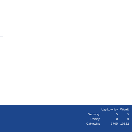
Użytkownicy
Widoki
Wczoraj:
5
5
Dzisiaj:
0
0
Całkowity:
6705
10822