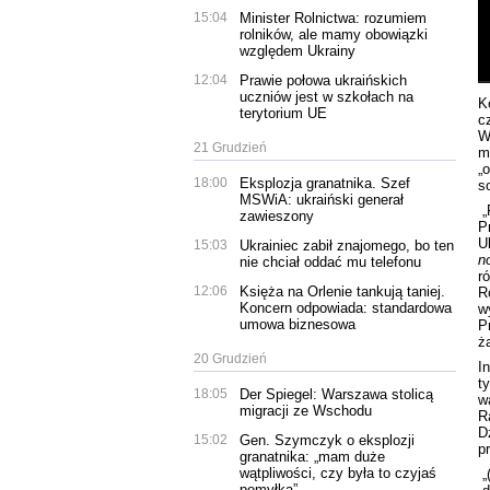
15:04
Minister Rolnictwa: rozumiem
rolników, ale mamy obowiązki
względem Ukrainy
12:04
Prawie połowa ukraińskich
uczniów jest w szkołach na
K
terytorium UE
c
W
21 Grudzień
m
„
18:00
Eksplozja granatnika. Szef
s
MSWiA: ukraiński generał
„
zawieszony
P
U
15:03
Ukrainiec zabił znajomego, bo ten
n
nie chciał oddać mu telefonu
r
12:06
Księża na Orlenie tankują taniej.
R
Koncern odpowiada: standardowa
w
umowa biznesowa
P
ż
20 Grudzień
I
t
18:05
Der Spiegel: Warszawa stolicą
w
migracji ze Wschodu
R
D
15:02
Gen. Szymczyk o eksplozji
p
granatnika: „mam duże
wątpliwości, czy była to czyjaś
„
pomyłka”