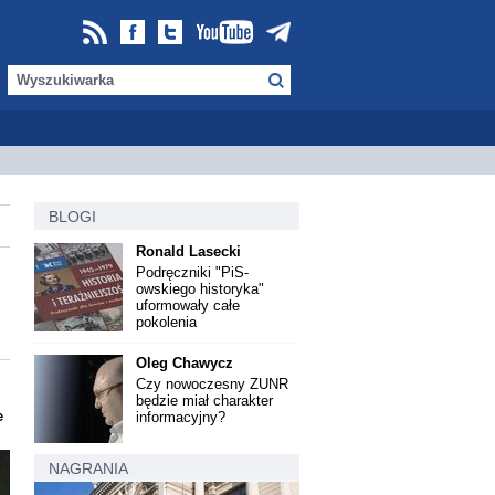
BLOGI
Ronald Lasecki
Podręczniki "PiS-
owskiego historyka"
uformowały całe
pokolenia
Oleg Chawycz
Czy nowoczesny ZUNR
będzie miał charakter
e
informacyjny?
NAGRANIA