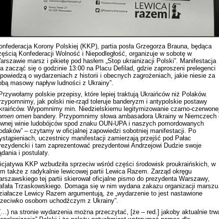
onfederacja Korony Polskiej (KKP), partia posła Grzegorza Brauna, będąca
zęścią Konfederacji Wolność i Niepodległość, organizuje w sobotę w
arszawie marsz i pikietę pod hasłem „Stop ukrainizacji Polski”. Manifestacja
a zacząć się o godzinie 13:00 na Placu Defilad, gdzie zaproszeni prelegenci
opowiedzą o wydarzeniach z historii i obecnych zagrożeniach, jakie niesie za
obą masowy napływ ludności z Ukrainy”.
Przywołamy polskie przepisy, które lepiej traktują Ukraińców niż Polaków.
rzypomnimy, jak polski nie-rząd toleruje banderyzm i antypolskie postawy
kraińców. Wypomnimy min. Niedzielskiemu legitymizowanie czarno-czerwone
omen omen
bandery. Przypomnimy słowa ambasadora Ukrainy w Niemczech 
ównej winie ludobójców spod znaku OUN-UPA i naszych pomordowanych
odaków” – czytamy w oficjalnej zapowiedzi sobotniej manifestacji. Po
ystąpieniach, uczestnicy manifestacji zamierzają przejść pod Pałac
rezydencki i tam zaprezentować prezydentowi Andrzejowi Dudzie swoje
ądania i postulaty.
nicjatywa KKP wzbudziła sprzeciw wśród części środowisk proukraińskich, w
ym także z radykalnie lewicowej partii Lewica Razem. Zarząd okręgu
arszawskiego tej partii skierował oficjalne pismo do prezydenta Warszawy,
afała Trzaskowskiego. Domaga się w nim wydana zakazu organizacji marszu
ziałacze Lewicy Razem argumentują, że „wydarzenie to jest nastawione
rzeciwko osobom uchodźczym z Ukrainy”.
(…) na stronie wydarzenia można przeczytać, [że – red.] jakoby aktualnie trw