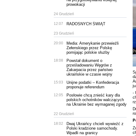
prowokacji
24 Grudzień
12:07
RADOSNYCH ŚWIĄT
23 Grudzień
20:00
Media: Amerykanie przewieźli
Zełenskiego przez Polskę
pomijając polskie służby
18:08
Powstał dokument o
prześladowaniu Węgrów z
Zakarpacia przez państwo
S
ukraińskie w czasie wojny
d
A
15:03
Unijne podatki – Konfederacja
j
proponuje referendum
-
12:05
Posłowie chcą znieść kary dla
c
polskich ochotników walczących
r
na Ukrainie bez wymaganej zgody
D
r
22 Grudzień
P
18:02
Dwaj Ukraińcy chcieli wywieźć z
Z
Polski kradzione samochody.
c
Wpadli na granicy