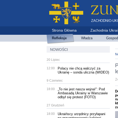
ZACHODNIO-UK
Strona Główna
Zachodnia Ukra
Refleksje
Władza
Gospod
NOWOŚCI
N
20 Lipiec
P
12:00
Polacy nie chcą walczyć za
l
Ukrainę – sonda uliczna (WIDEO)
2
9 Czerwiec
18:00
„To nie jest nasza wojna!”: Pod
D
Ambasadą Ukrainy w Warszawie
p
odbył się protest (FOTO)
n
k
27 Grudzień
z
18:00
Ukraińscy urzędnicy przyłapani
na przygotowywaniu kolejnej