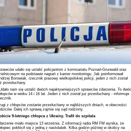
Rekonstrukcja wydarzeń z 1 listo
1918 roku we Lwowie
prawców udało się ustalić policjantom z komisariatu Poznań-Grunwald oraz
zielnicowym na podstawie nagrań z kamer monitoringu. Jak poinformował
ndrzej Borowiak, rzecznik prasowy wielkopolskiej policji, jeden z nich został
uż przesłuchany.
 Udało nam się ustalić dwóch najaktywniejszych sprawców zdarzenia. To dwó
hłopców w wieku 14 i 16 lat. Jeden z nich został juz przesłuchany - informuje
zecznik.
rugi z chłopców zostanie przesłuchany w najbliższych dniach, w obecności
odziców. Dalej ich sprawą zajmie się sąd rodzinny.
Dyskusja "Wspólna przestrzeń
obicie 9-letniego chłopca z Ukrainy. Trafił do szpitala
informacyjna Zachodniej Ukrainy"
darzenie miało miejsce 13 września. Z informacji radia RM FM wynika, że
hłopiec pokłócił się z jedną z nastolatek. Kilka godzin później w okolicy na