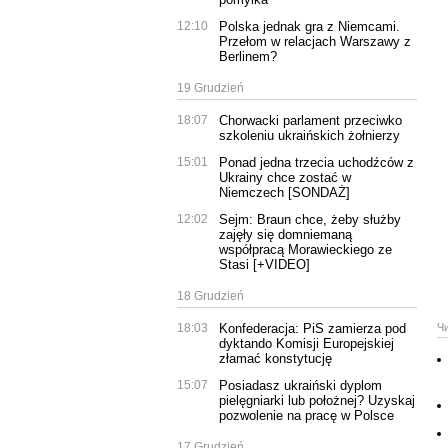
12:10
Polska jednak gra z Niemcami.
Przełom w relacjach Warszawy z
Berlinem?
19 Grudzień
18:07
Chorwacki parlament przeciwko
szkoleniu ukraińskich żołnierzy
15:01
Ponad jedna trzecia uchodźców z
Ukrainy chce zostać w
Niemczech [SONDAŻ]
12:02
Sejm: Braun chce, żeby służby
zajęły się domniemaną
współpracą Morawieckiego ze
Stasi [+VIDEO]
18 Grudzień
18:03
Konfederacja: PiS zamierza pod
Ч
dyktando Komisji Europejskiej
złamać konstytucję
15:07
Posiadasz ukraiński dyplom
pielęgniarki lub położnej? Uzyskaj
pozwolenie na pracę w Polsce
17 Grudzień