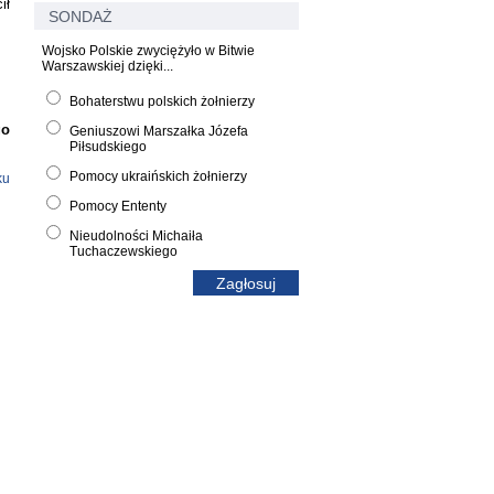
ił
SONDAŻ
Wojsko Polskie zwyciężyło w Bitwie
Warszawskiej dzięki...
Bohaterstwu polskich żołnierzy
go
Geniuszowi Marszałka Józefa
Piłsudskiego
Pomocy ukraińskich żołnierzy
ku
Pomocy Ententy
Nieudolności Michaiła
Tuchaczewskiego