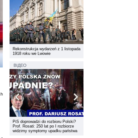
pada
Rekonstrukcja wydarzeń z 1 listopada
Rekonstrukcja wydarzeń z 1 
1918 roku we Lwowie
1918 roku we Lwowie
ВІДЕО
ch
PiS doprowadzi do rozbioru Polski?
Dyskusja "Wspólna przestrz
Prof. Rosati: 250 lat po I rozbiorze
informacyjna Zachodniej Ukr
widzimy symptomy upadku państwa