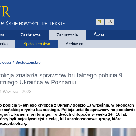
PL
UA
RAIŃSKIE NOWOŚCI I REFLEKSJE
ina
Zazbrucze
Zacurzonie
Świat
arka
Społeczeństwo
Archiwum
owości
/
Społeczeństwo
olicja znalazła sprawców brutalnego pobicia 9-
etniego Ukraińca w Poznaniu
4 Wrzesień 2022
o pobicia 9-letniego chłopca z Ukrainy doszło 13 września, w okolicach
oznańskiego rynku Łazarskiego. Policja ustaliła sprawców na podstawie
agrań z kamer monitoringu. To dwóch chłopców w wieku 14 i 16 lat,
tórzy byli najaktywniejsi z całej, kilkunastoosobowej grupy, która
aczepiła ofiarę.