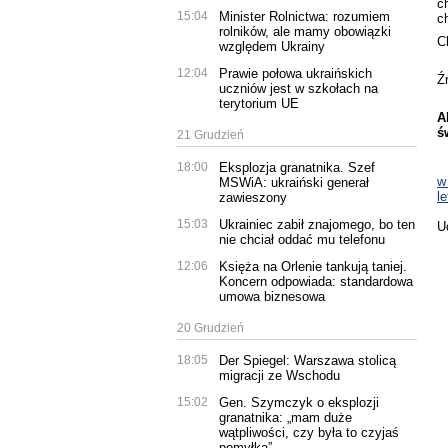
c
15:04
Minister Rolnictwa: rozumiem
c
rolników, ale mamy obowiązki
C
względem Ukrainy
12:04
Prawie połowa ukraińskich
Ź
uczniów jest w szkołach na
terytorium UE
A
ś
21 Grudzień
18:00
Eksplozja granatnika. Szef
w
MSWiA: ukraiński generał
l
zawieszony
15:03
Ukrainiec zabił znajomego, bo ten
U
nie chciał oddać mu telefonu
12:06
Księża na Orlenie tankują taniej.
Koncern odpowiada: standardowa
umowa biznesowa
20 Grudzień
18:05
Der Spiegel: Warszawa stolicą
migracji ze Wschodu
15:02
Gen. Szymczyk o eksplozji
granatnika: „mam duże
wątpliwości, czy była to czyjaś
pomyłka”