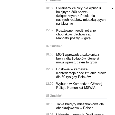
18:04
Ukraińscy celnicy nie wpuścili
kolejnych 300 paczek
świątecznych z Polski dla
naszych rodaków mieszkających
na Ukrainie
15:09
Kosztowne nieodśnieżanie
chodników, dachów i aut.
Mandaty poszły w górę
16 Grudzień
18:00
MON wprowadza szkolenia z
bronią dla 15-latków. Generał
mówi wprost, czym to grozi
15:07
Posłowie w kamasze!
Konfederacja chce zmienić prawo
dla 50 tysięcy Polaków
12:09
Wybuch w Komendzie Głównej
Policji. Komunikat MSWiA
15 Grudzień
18:03
Tanie kredyty mieszkaniowe dla
obcokrajowców w Polsce
15:05
Uchwała w sprawie Rosji wraz z