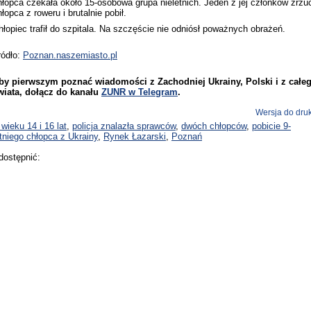
hłopca czekała około 15-osobowa grupa nieletnich. Jeden z jej członków zrzuc
hłopca z roweru i brutalnie pobił.
hłopiec trafił do szpitala. Na szczęście nie odniósł poważnych obrażeń.
ródło:
Poznan.naszemiasto.pl
by pierwszym poznać wiadomości z Zachodniej Ukrainy, Polski i z całe
wiata, dołącz do kanału
ZUNR w Telegram
.
Wersja do dru
 wieku 14 i 16 lat
,
policja znalazła sprawców
,
dwóch chłopców
,
pobicie 9-
etniego chłopca z Ukrainy
,
Rynek Łazarski
,
Poznań
dostępnić: