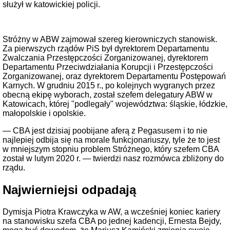
służył w katowickiej policji.
Stróżny w ABW zajmował szereg kierowniczych stanowisk.
Za pierwszych rządów PiS był dyrektorem Departamentu
Zwalczania Przestępczości Zorganizowanej, dyrektorem
Departamentu Przeciwdziałania Korupcji i Przestępczości
Zorganizowanej, oraz dyrektorem Departamentu Postępowań
Karnych. W grudniu 2015 r., po kolejnych wygranych przez
obecną ekipę wyborach, został szefem delegatury ABW w
Katowicach, której "podlegały" województwa: śląskie, łódzkie,
małopolskie i opolskie.
— CBA jest dzisiaj poobijane aferą z Pegasusem i to nie
najlepiej odbija się na morale funkcjonariuszy, tyle że to jest
w mniejszym stopniu problem Stróżnego, który szefem CBA
został w lutym 2020 r. — twierdzi nasz rozmówca zbliżony do
rządu.
Najwierniejsi odpadają
Dymisja Piotra Krawczyka w AW, a wcześniej koniec kariery
na stanowisku szefa CBA po jednej kadencji, Ernesta Bejdy,