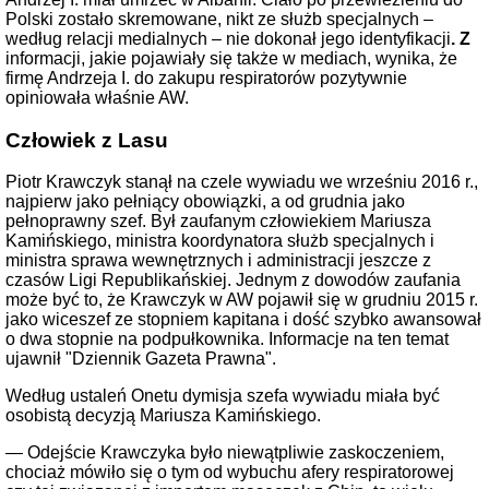
Polski zostało skremowane, nikt ze służb specjalnych –
według relacji medialnych – nie dokonał jego identyfikacji
. Z
informacji, jakie pojawiały się także w mediach, wynika, że
firmę Andrzeja I. do zakupu respiratorów pozytywnie
opiniowała właśnie AW.
Człowiek z Lasu
Piotr Krawczyk stanął na czele wywiadu we wrześniu 2016 r.,
najpierw jako pełniący obowiązki, a od grudnia jako
pełnoprawny szef. Był zaufanym człowiekiem Mariusza
Kamińskiego, ministra koordynatora służb specjalnych i
ministra sprawa wewnętrznych i administracji jeszcze z
czasów Ligi Republikańskiej. Jednym z dowodów zaufania
może być to, że Krawczyk w AW pojawił się w grudniu 2015 r.
jako wiceszef ze stopniem kapitana i dość szybko awansował
o dwa stopnie na podpułkownika. Informacje na ten temat
ujawnił "Dziennik Gazeta Prawna".
Według ustaleń Onetu dymisja szefa wywiadu miała być
osobistą decyzją Mariusza Kamińskiego.
— Odejście Krawczyka było niewątpliwie zaskoczeniem,
chociaż mówiło się o tym od wybuchu afery respiratorowej