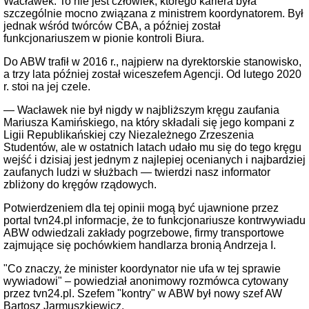
Wacławek. To nie jest człowiek, którego kariera była
szczególnie mocno związana z ministrem koordynatorem. Był
jednak wśród twórców CBA, a później został
funkcjonariuszem w pionie kontroli Biura.
Do ABW trafił w 2016 r., najpierw na dyrektorskie stanowisko,
a trzy lata później został wiceszefem Agencji. Od lutego 2020
r. stoi na jej czele.
— Wacławek nie był nigdy w najbliższym kręgu zaufania
Mariusza Kamińskiego, na który składali się jego kompani z
Ligii Republikańskiej czy Niezależnego Zrzeszenia
Studentów, ale w ostatnich latach udało mu się do tego kręgu
wejść i dzisiaj jest jednym z najlepiej ocenianych i najbardziej
zaufanych ludzi w służbach — twierdzi nasz informator
zbliżony do kręgów rządowych.
Potwierdzeniem dla tej opinii mogą być ujawnione przez
portal tvn24.pl informacje, że to funkcjonariusze kontrwywiadu
ABW odwiedzali zakłady pogrzebowe, firmy transportowe
zajmujące się pochówkiem handlarza bronią Andrzeja I.
"Co znaczy, że minister koordynator nie ufa w tej sprawie
wywiadowi" – powiedział anonimowy rozmówca cytowany
przez tvn24.pl. Szefem "kontry" w ABW był nowy szef AW
Bartosz Jarmuszkiewicz.