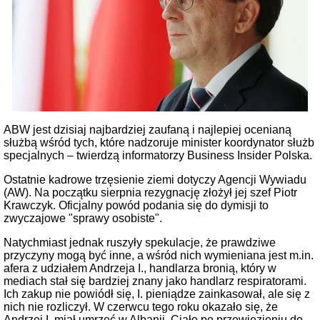
ABW jest dzisiaj najbardziej zaufaną i najlepiej ocenianą
służbą wśród tych, które nadzoruje minister koordynator służb
specjalnych – twierdzą informatorzy Business Insider Polska.
Ostatnie kadrowe trzęsienie ziemi dotyczy Agencji Wywiadu
(AW). Na początku sierpnia rezygnację złożył jej szef Piotr
Krawczyk. Oficjalny powód podania się do dymisji to
zwyczajowe "sprawy osobiste".
Natychmiast jednak ruszyły spekulacje, że prawdziwe
przyczyny mogą być inne, a wśród nich wymieniana jest m.in.
afera z udziałem Andrzeja I., handlarza bronią, który w
mediach stał się bardziej znany jako handlarz respiratorami.
Ich zakup nie powiódł się, I. pieniądze zainkasował, ale się z
nich nie rozliczył. W czerwcu tego roku okazało się, że
Andrzej I. miał umrzeć w Albanii. Ciało po przewiezieniu do