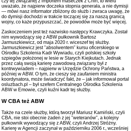
czy tej związanej z importem maseczek z Chin, to wielu
uważało, że najpierw doczeka stopnia generała, a nie dymisji
— mówi nasz informator zbliżony do służb i zwraca uwagę, że
do dymisji dochodzi w trakcie toczącej się za naszą granicą
wojny, co każe przypuszczać, że powodów może być więcej.
Zaskoczeniem jest też nazwisko następcy Krawczyka. Został
nim wywodzący się z ABW pułkownik Bartosz
Jarmuszkiewicz, od maja 2020 r. wiceszef tej służby.
Jarmuszkiewicz jest "absolwentem" kursu oficerskiego w
Ośrodku Szkolenia Kadr Wywiadu, czyli polskiej szkoły
szpiegów położonej w lesie w Starych Kiejkutach. Jednak
przez całą swoją karierę zawodową związany był z
kontrwywiadem – najpierw w Urzędzie Ochrony Państwa, a
później w ABW. O tym, że cieszy się zaufaniem ministra
koordynatora, może świadczyć fakt, że – jak informował portal
osluzbach.pl – był szefem Centralnego Ośrodka Szkolenia
ABW w Emowie, czyli kuźni kadr tej służby.
W CBA też ABW
Także na czele służby, którą tworzył Mariusz Kamiński, czyli
CBA, nie stoi obecnie żaden z jej "weteranów", a kolejny
pułkownik wywodzący się z ABW, czyli Andrzej Stróżny.
Karierę w Agencji zaczynał w październiku 2006 r., wcześniej