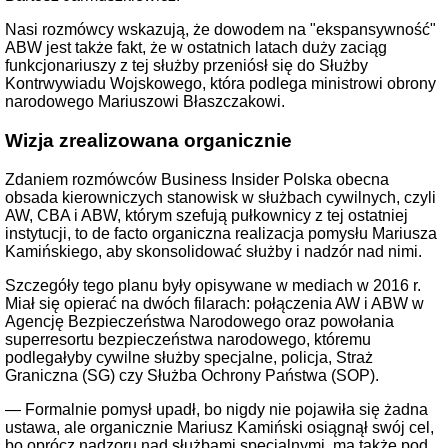
Nasi rozmówcy wskazują, że dowodem na "ekspansywność"
ABW jest także fakt, że w ostatnich latach duży zaciąg
funkcjonariuszy z tej służby przeniósł się do Służby
Kontrwywiadu Wojskowego, która podlega ministrowi obrony
narodowego Mariuszowi Błaszczakowi.
Wizja zrealizowana organicznie
Zdaniem rozmówców Business Insider Polska obecna
obsada kierowniczych stanowisk w służbach cywilnych, czyli
AW, CBA i ABW, którym szefują pułkownicy z tej ostatniej
instytucji, to de facto organiczna realizacja pomysłu Mariusza
Kamińskiego, aby skonsolidować służby i nadzór nad nimi.
Szczegóły tego planu były opisywane w mediach w 2016 r.
Miał się opierać na dwóch filarach: połączenia AW i ABW w
Agencję Bezpieczeństwa Narodowego oraz powołania
superresortu bezpieczeństwa narodowego, któremu
podlegałyby cywilne służby specjalne, policja, Straż
Graniczna (SG) czy Służba Ochrony Państwa (SOP).
— Formalnie pomysł upadł, bo nigdy nie pojawiła się żadna
ustawa, ale organicznie Mariusz Kamiński osiągnął swój cel,
bo oprócz nadzoru nad służbami specjalnymi, ma także pod