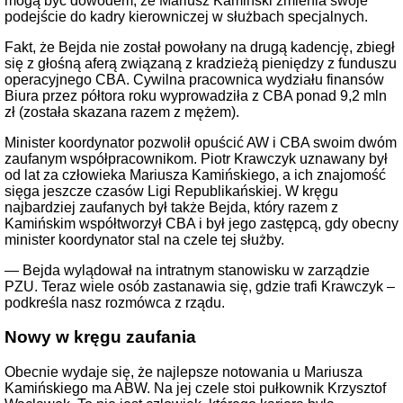
mogą być dowodem, że Mariusz Kamiński zmienia swoje
podejście do kadry kierowniczej w służbach specjalnych.
Fakt, że Bejda nie został powołany na drugą kadencję, zbiegł
się z głośną aferą związaną z kradzieżą pieniędzy z funduszu
operacyjnego CBA. Cywilna pracownica wydziału finansów
Biura przez półtora roku wyprowadziła z CBA ponad 9,2 mln
zł (została skazana razem z mężem).
Minister koordynator pozwolił opuścić AW i CBA swoim dwóm
zaufanym współpracownikom. Piotr Krawczyk uznawany był
od lat za człowieka Mariusza Kamińskiego, a ich znajomość
sięga jeszcze czasów Ligi Republikańskiej. W kręgu
najbardziej zaufanych był także Bejda, który razem z
Kamińskim współtworzył CBA i był jego zastępcą, gdy obecny
minister koordynator stal na czele tej służby.
— Bejda wylądował na intratnym stanowisku w zarządzie
PZU. Teraz wiele osób zastanawia się, gdzie trafi Krawczyk –
podkreśla nasz rozmówca z rządu.
Nowy w kręgu zaufania
Obecnie wydaje się, że najlepsze notowania u Mariusza
Kamińskiego ma ABW. Na jej czele stoi pułkownik Krzysztof